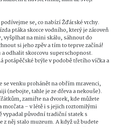
 podívejme se, co nabízí Žďárské vrchy.
ízda ptáka skorce vodního, který je zároveň
vyšplhat na mini skálu, sáhnout do
hnout si jeho zpěv a tím to teprve začíná!
ru a odhalit skorcovu superschopnost.
má potápěčské brýle v podobě třetího víčka a
te se venku prohánět na obřím mravenci,
i (nebojte, tahle je ze dřeva a nekouše).
ířátkům, zamiřte na dvorek, kde můžete
morčata – v létě i s jejich roztomilými
ně vypadal původní tradiční statek s
e z něj stalo muzeum. A když už budete