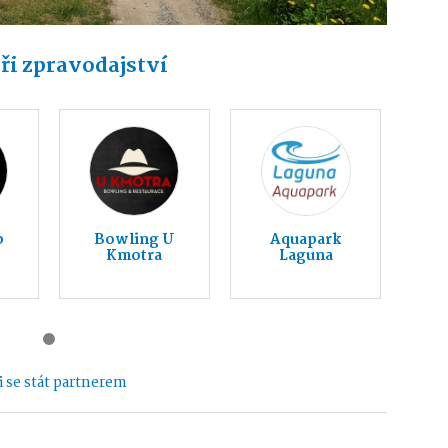
ři zpravodajství
b
Bowling U
Aquapark
Kmotra
Laguna
 se stát partnerem