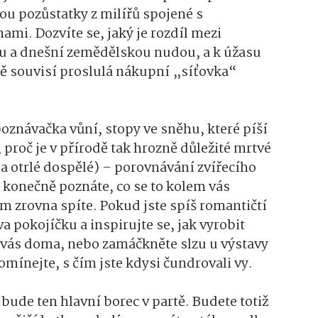
ou pozůstatky z milířů spojené s
mi. Dozvíte se, jaký je rozdíl mezi
nu a dnešní zemědělskou nudou, a k úžasu
sně souvisí proslulá nákupní „síťovka“
oznávačka vůní, stopy ve sněhu, které píší
 proč je v přírodě tak hrozně důležité mrtvé
 (a otrlé dospělé) – porovnávání zvířecího
, konečně poznáte, co se to kolem vás
m zrovna spíte. Pokud jste spíš romantičtí
a pokojíčku a inspirujte se, jak vyrobit
vás doma, nebo zamáčkněte slzu u výstavy
omínejte, s čím jste kdysi čundrovali vy.
bude ten hlavní borec v partě. Budete totiž