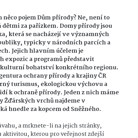
 něco pojem Dům přírody? Ne, není to
dětmi za pařízkem. Domy přírody jsou
ka, která se nacházejí ve významných
bliky, typicky v národních parcích a
ch. Jejich hlavním účelem je
h expozic a programů představit
i kulturní bohatství konkrétního regionu.
gentura ochrany přírody a krajiny ČR
trný turismus, ekologickou výchovu a
idí k ochraně přírody. Jeden z nich máme
y Žďárských vrchů najdeme v
ká hnedle za kopcem od Sněžného.
úvahu, a mrknete-li na jejich stránky,
 aktivitou, kterou pro veřejnost zdejší