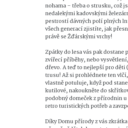
nohama – třeba o strusku, což js
nedalekými kadovskými železárna
pestrostí dávných polí plných l
všech generací zjistíte, jak pře
právě se Žďárskými vrchy!
Zpátky do lesa vás pak dostane p
zvířecí příběhy, nebo vysvětlení,
dřevo. A teď to nejlepší pro děti
trusu! Až si prohlédnete ten vlčí
vlastně potuluje, když pod stane
kutilové, nakoukněte do skřítkov
podobný domeček z přírodnin u 
retro turistických potřeb a zavzp
Díky Domu přírody z vás zkrátka 