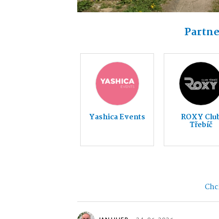
Partne
Yashica Events
ROXY Clu
Třebíč
Chci