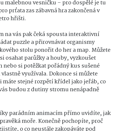
ou malebnou vesničku – pro dospělé je tu
pro prťata zas zábavná hra zakončená v
ro hřišti.
m na vás pak čeká spousta interaktivní
ládat puzzle a přirovnávat organismy
kového stolu ponořit do her a map. Můžete
 si osahat parůžky a houby, vyzkoušet
n nebo si potěžkat pořádný kus sušené
ra vlastně využívala. Dokonce si můžete
i máte stejné rozpětí křídel jako jeřáb, co
a vás budou z dutiny stromu nenápadně
 Díky parádním animacím přímo uvidíte, jak
í pravěká moře. Konečně pochopíte, proč
zjistíte, o co neustále zakopáváte pod