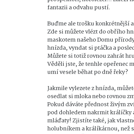
fantazii a odvahu pustí.
Buďme ale trošku konkrétnější a
Zde si můžete vlézt do obřího hn
maskotem našeho Domu přírody, 
hnízda, vyndat si ptáčka a poslec
Můžete si totiž rovnou zahrát h
Věděli jste, že tenhle opeřenec 
umí vesele běhat po dně řeky?
Jakmile vylezete z hnízda, může
osedlat si mloka nebo rovnou zmij
Pokud dáváte přednost živým zv
pod dohledem nakrmit králíčky a 
mláďaty! Zjistíte také, jak vlast
holubníkem a králíkárnou, než s