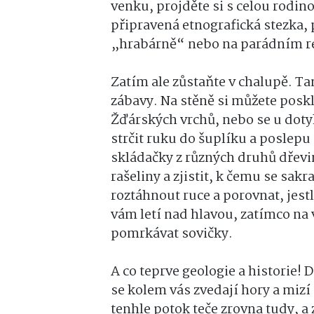
venku, projděte si s celou rodin
připravená etnografická stezka, 
„hrabárně“ nebo na parádním ret
Zatím ale zůstaňte v chalupě. Ta
zábavy. Na stěně si můžete posk
Žďárských vrchů, nebo se u doty
strčit ruku do šuplíku a poslepu
skládačky z různých druhů dřevi
rašeliny a zjistit, k čemu se sak
roztáhnout ruce a porovnat, jestl
vám letí nad hlavou, zatímco n
pomrkávat sovičky.
A co teprve geologie a historie!
se kolem vás zvedají hory a miz
tenhle potok teče zrovna tudy, a 