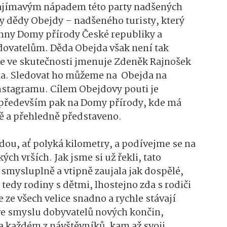
Zajímavým nápadem této party nadšených
vy dědy Obejdy – nadšeného turisty, který
chny Domy přírody České republiky a
dovatelům. Děda Obejda však není tak
 se ve skutečnosti jmenuje Zdeněk Rajnošek
tna. Sledovat ho můžeme na Obejda na
stagramu. Cílem Obejdovy pouti je
, především pak na Domy přírody, kde má
ě a přehledně představeno.
ou, ať polyká kilometry, a podívejme se na
ch vrších. Jak jsme si už řekli, tato
 smysluplně a vtipně zaujala jak dospělé,
u tedy rodiny s dětmi, lhostejno zda s rodiči
 ze všech velice snadno a rychle stávají
ve smyslu dobyvatelů nových končin,
a každém z návštěvníků, kam až svoji