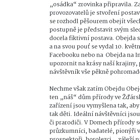
„osádka“ zrovinka připravila. 
provozovatelů je stvoření posta
se rozhodl pěšourem obejít vše
postupně je představit svým sle
docela fiktivní postava. Obejda
a na svou pouť se vydal 10. kvě
Facebooku nebo na Obejda na In
upozornit na krásy naší krajiny
návštěvník vše pěkně pohromad
Nechme však zatím Obejdu Obejd
ten „náš“ dům přírody ve Žďárský
zařízení jsou vymyšlena tak, aby
tak děti. Ideální návštěvníci jso
či prarodiči. V Domech přírody se
průzkumníci, badatelé, pionýři 
prospektoři, horolezci… záleží n