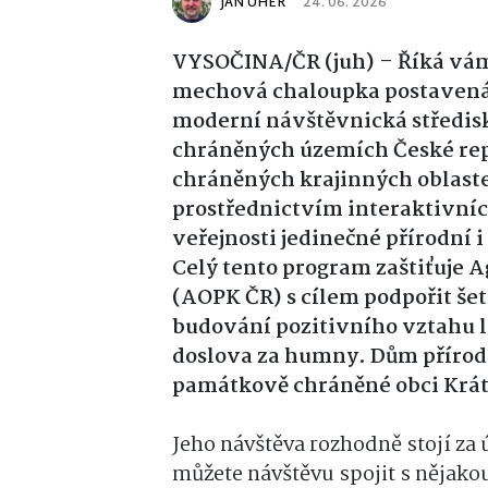
JAN UHER
24. 06. 2026
VYSOČINA/ČR (juh) – Říká vám
mechová chaloupka postavená 
moderní návštěvnická středis
chráněných územích České repu
chráněných krajinných oblaste
prostřednictvím interaktivníc
veřejnosti jedinečné přírodní 
Celý tento program zaštiťuje A
(AOPK ČR) s cílem podpořit še
budování pozitivního vztahu l
doslova za humny. Dům přírod
památkově chráněné obci Krát
Jeho návštěva rozhodně stojí za 
můžete návštěvu spojit s nějakou