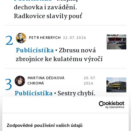
dechovka i zavádění.
Radkovice slavily pouť
2
PETR HERBRYCH
22. 07. 2026
Publicistika
•
Zbrusu nová
zbrojnice ke kulatému výročí
3
MARTINA DĚDKOVÁ
20. 07.
CHROMÁ
2026
Publicistika
•
Sestry chybí.
Nemocnice bijí na poplach
4
MARTINA DĚDKOVÁ
04. 08.
Zodpovědné používání vašich údajů
CHROMÁ
2026