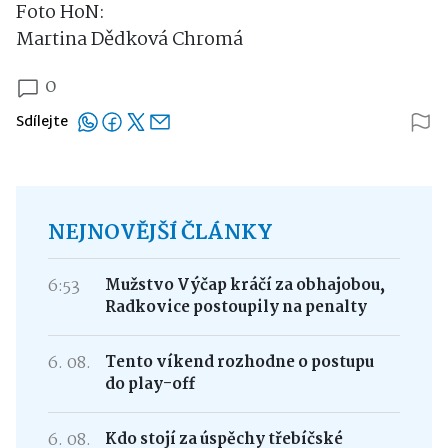
Foto HoN:
Martina Dědková Chromá
0
Sdílejte
NEJNOVĚJŠÍ ČLÁNKY
6:53
Mužstvo Výčap kráčí za obhajobou,
Radkovice postoupily na penalty
6. 08.
Tento víkend rozhodne o postupu
do play-off
6. 08.
Kdo stojí za úspěchy třebíčské