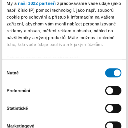
Publicistika
•
Ani se tam
My a
naši 1022 partneři
zpracováváme vaše údaje (jako
např. číslo IP) pomocí technologií, jako např. souborů
neohřála
cookie pro uchování a přístup k informacím na vašem
zařízení, abychom vám mohli nabízet personalizované
5
reklamy a obsah, měření reklam a obsahu, náhled na
PETRA KLEMENTOVÁ
16. 07. 2026
návštěvníky a vývoj produktů. Máte možnosti ohledně
toho, kdo vaše údaje používá a k jakým účelům.
Publicistika
•
„A přece se
točí.“ V Dašovském mlýně se
Pokud to povolíte, rádi bychom také:
roztočilo nové mlýnské kolo
Shromažďovali informace o vaší geografické
Výběr
Nutné
poloze, které mohou být přesné na několik metrů
souhlasu
Identifikovali vaše zařízení pomocí aktivního
Reklama
Koupit reklamu
skenování pro konkrétní charakteristiky (otisk prstu)
Preferenční
Zjistěte více o tom, jak zpracováváme vaše osobní
údaje, a nastavte si předvolby v
části s podrobnostmi
.
Statistické
Svůj souhlas můžete kdykoliv změnit nebo odvolat v
části Prohlášení o souborech cookie.
Marketingové