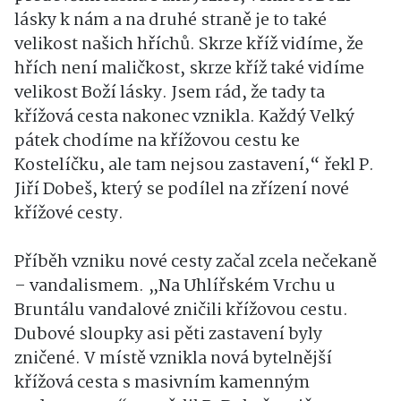
lásky k nám a na druhé straně je to také
velikost našich hříchů. Skrze kříž vidíme, že
hřích není maličkost, skrze kříž také vidíme
velikost Boží lásky. Jsem rád, že tady ta
křížová cesta nakonec vznikla. Každý Velký
pátek chodíme na křížovou cestu ke
Kostelíčku, ale tam nejsou zastavení,“ řekl P.
Jiří Dobeš, který se podílel na zřízení nové
křížové cesty.
Příběh vzniku nové cesty začal zcela nečekaně
– vandalismem. „Na Uhlířském Vrchu u
Bruntálu vandalové zničili křížovou cestu.
Dubové sloupky asi pěti zastavení byly
zničené. V místě vznikla nová bytelnější
křížová cesta s masivním kamenným