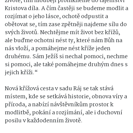
životě, tím hlouběji pronikneme do tajemství
Kristova díla. A čím častěji se budeme modlit a
rozjímat o jeho lásce, ochotě odpustit a
obětovat se, tím zase zpětněji najdeme sílu do
svých životů. Nechtějme mít život bez křížů,
ale buďme ochotni nést ty, které nám Bůh na
nás vloží, a pomáhejme nést kříže jeden
druhému. Sám Ježíš si nechal pomoci, nechme
si pomoci, ale také pomáhejme druhým dnes s
jejich kříži.“
Nová křížová cesta v sadu Ráj se tak stává
místem, kde se setkává historie, obnova víry a
příroda, a nabízí návštěvníkům prostor k
modlitbě, pokání a rozjímání, ale i duchovní
posilu v každodenním životě.