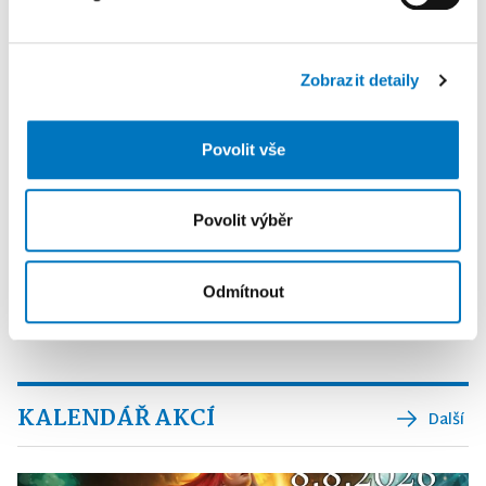
K personalizaci obsahu a reklam, poskytování funkcí
sociálních médií a analýze naší návštěvnosti využíváme
soubory cookie. Informace o tom, jak náš web používáte,
Zobrazit detaily
sdílíme se svými partnery pro sociální média, inzerci a
analýzy. Partneři tyto údaje mohou zkombinovat s
dalšími informacemi, které jste jim poskytli nebo které
Povolit vše
získali v důsledku toho, že používáte jejich služby.
Povolit výběr
Odmítnout
KALENDÁŘ AKCÍ
Další