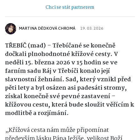
Chci se stát partnerem
MARTINA DĚDKOVÁ CHROMÁ
19. 03. 2026
TŘEBÍČ (mad) – Třebíčané se konečně
dočkali plnohodnotné křížové cesty. V
neděli 15. března 2026 v 15 hodin se ve
farním sadu Ráj v Třebíči konalo její
slavnostní žehnání. Sad, který vznikl před
pěti lety a byl osázen asi padesáti stromy,
získal konečně své pevné zastavení –
křížovou cestu, která bude sloužit věřícím k
modlitbě a rozjímání.
„Křížová cesta nám může připomínat
především lásku Pána Ježíše, velikost Boží