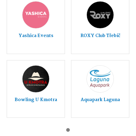
Yashica Events
ROXY Club Třebíč
Bowling U Kmotra
Aquapark Laguna