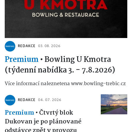
REDAKCE
03. 08. 2026
Premium
•
Bowling U Kmotra
(týdenní nabídka 3. - 7.8.2026)
Více informací naleznetena www.bowling-trebic.cz
REDAKCE
04. 07. 2026
Premium
•
Čtvrtý blok
Dukovan je po plánované
odstávce zpět v provozu