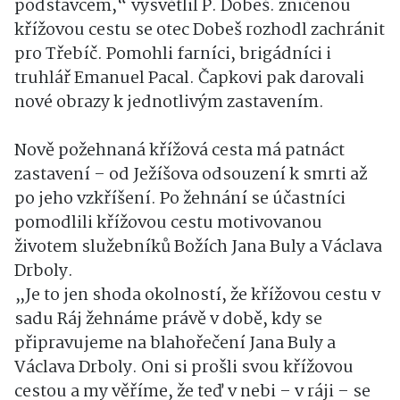
podstavcem,“ vysvětlil P. Dobeš. zničenou
křížovou cestu se otec Dobeš rozhodl zachránit
pro Třebíč. Pomohli farníci, brigádníci i
truhlář Emanuel Pacal. Čapkovi pak darovali
nové obrazy k jednotlivým zastavením.
Nově požehnaná křížová cesta má patnáct
zastavení – od Ježíšova odsouzení k smrti až
po jeho vzkříšení. Po žehnání se účastníci
pomodlili křížovou cestu motivovanou
životem služebníků Božích Jana Buly a Václava
Drboly.
„Je to jen shoda okolností, že křížovou cestu v
sadu Ráj žehnáme právě v době, kdy se
připravujeme na blahořečení Jana Buly a
Václava Drboly. Oni si prošli svou křížovou
cestou a my věříme, že teď v nebi – v ráji – se