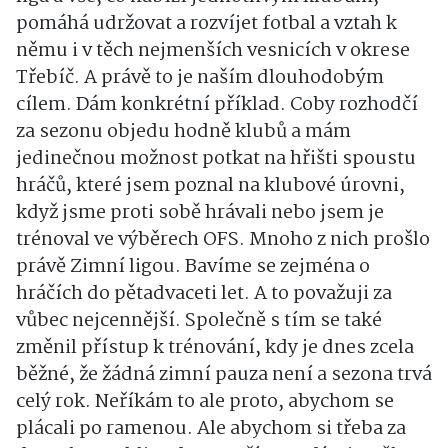
pomáhá udržovat a rozvíjet fotbal a vztah k
němu i v těch nejmenších vesnicích v okrese
Třebíč. A právě to je naším dlouhodobým
cílem. Dám konkrétní příklad. Coby rozhodčí
za sezonu objedu hodně klubů a mám
jedinečnou možnost potkat na hřišti spoustu
hráčů, které jsem poznal na klubové úrovni,
když jsme proti sobě hrávali nebo jsem je
trénoval ve výběrech OFS. Mnoho z nich prošlo
právě Zimní ligou. Bavíme se zejména o
hráčích do pětadvaceti let. A to považuji za
vůbec nejcennější. Společně s tím se také
změnil přístup k trénování, kdy je dnes zcela
běžné, že žádná zimní pauza není a sezona trvá
celý rok. Neříkám to ale proto, abychom se
plácali po ramenou. Ale abychom si třeba za