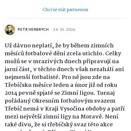
Chci se stát partnerem
PETR HERBRYCH
24. 01. 2026
Už dávno neplatí, že by během zimních
měsíců fotbalové dění zcela utichlo. Celky
mužů se v mrazivých dnech připravují na
jarní část, v těchto dnech však nezahálí ani
nejmenší fotbalisté. Pro ně jsou zde na
Třebíčsku měsíce leden a únor již od roku
2014 pevně spjaté se Zimní ligou. Turnaj
pořádaný Okresním fotbalovým svazem
Třebíč nemá v Kraji Vysočina obdoby a patří
mezi největší zimní ligy na Moravě. Není
také divu, že si třebíčský svaz této akce