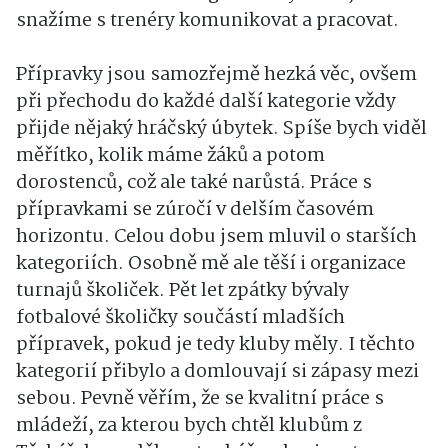
snažíme s trenéry komunikovat a pracovat.
Přípravky jsou samozřejmě hezká věc, ovšem
při přechodu do každé další kategorie vždy
přijde nějaký hráčský úbytek. Spíše bych viděl
měřítko, kolik máme žáků a potom
dorostenců, což ale také narůstá. Práce s
přípravkami se zúročí v delším časovém
horizontu. Celou dobu jsem mluvil o starších
kategoriích. Osobně mě ale těší i organizace
turnajů školiček. Pět let zpátky bývaly
fotbalové školičky součástí mladších
přípravek, pokud je tedy kluby měly. I těchto
kategorií přibylo a domlouvají si zápasy mezi
sebou. Pevně věřím, že se kvalitní práce s
mládeží, za kterou bych chtěl klubům z