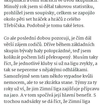
skupinách a osm starších ve dvou skupinách.
Minulý rok jsem si dělal takovou statistiku,
prohlížel jsem soupisky, celkem se zapojilo
okolo pěti set hráček a hráčů z celého
Třebíčska. Podobně je tomu také letos.
Co ale poslední dobou pozoruji, je čím dál
větší zájem rodičů. Dříve během základních
skupin bývaly haly poloprázdné, teď jsem
kolikrát počtem lidí překvapený. Musím taky
říct, že jednotlivé kluby si už na ligu zvykly, a
tak se nepereme s nějakými odhláškami.
Samozřejmě sem tam někdo vypadne kvůli
nemocem, ale to se zkrátka stane. Týmy za ty
roky už ví, že jim Zimní liga zajišťuje přípravu
na jaro. A v tom spočívá její hlavní benefit. S
trochou nadsázky se dá říct, že Zimní liga