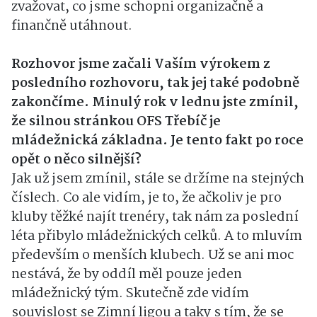
zvažovat, co jsme schopni organizačně a
finančně utáhnout.
Rozhovor jsme začali Vaším výrokem z
posledního rozhovoru, tak jej také podobně
zakončíme. Minulý rok v lednu jste zmínil,
že silnou stránkou OFS Třebíč je
mládežnická základna. Je tento fakt po roce
opět o něco silnější?
Jak už jsem zmínil, stále se držíme na stejných
číslech. Co ale vidím, je to, že ačkoliv je pro
kluby těžké najít trenéry, tak nám za poslední
léta přibylo mládežnických celků. A to mluvím
především o menších klubech. Už se ani moc
nestává, že by oddíl měl pouze jeden
mládežnický tým. Skutečně zde vidím
souvislost se Zimní ligou a taky s tím, že se