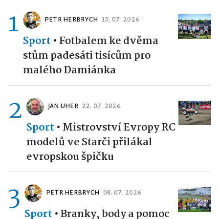
1
PETR HERBRYCH
15. 07. 2026
Sport
•
Fotbalem ke dvěma
stům padesáti tisícům pro
malého Damiánka
2
JAN UHER
22. 07. 2026
Sport
•
Mistrovství Evropy RC
modelů ve Starči přilákal
evropskou špičku
3
PETR HERBRYCH
08. 07. 2026
Sport
•
Branky, body a pomoc