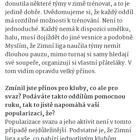
donutila některé týmy v zimě trénovat, a to je
jedině dobře. Uvědomujeme si, že každý oddíl
má rozdílné možnosti k trénování. Není to
jednoduché. Každý nemá k dispozici umělku,
halu, musí dojíždět do jiné vesnice a podobně.
Myslím, že Zimní liga naučila týmy nemít
dlouhou pauzu, mimo turnaj si samy hledají
své soupeře, organizují si vlastní přáteláky. V
tom vidím opravdu velký přínos.
Zmínil jste přínos pro kluby, co ale pro
svaz? Podáváte takto oddílům pomocnou
ruku, tak to jistě napomáhá vaší
popularizaci, že?
Popularizace svazu a jeho aktivit není v tomto
případě nejdůležitější. Podstatné je, že Zimní
liga a vše, co nabízí jednotlivým klubům,