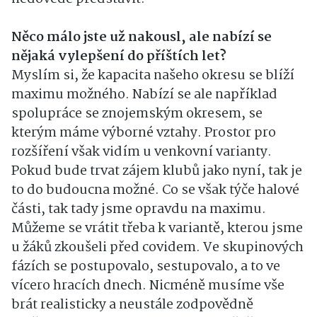
Něco málo jste už nakousl, ale nabízí se
nějaká vylepšení do příštích let?
Myslím si, že kapacita našeho okresu se blíží
maximu možného. Nabízí se ale například
spolupráce se znojemským okresem, se
kterým máme výborné vztahy. Prostor pro
rozšíření však vidím u venkovní varianty.
Pokud bude trvat zájem klubů jako nyní, tak je
to do budoucna možné. Co se však týče halové
části, tak tady jsme opravdu na maximu.
Můžeme se vrátit třeba k variantě, kterou jsme
u žáků zkoušeli před covidem. Ve skupinových
fázích se postupovalo, sestupovalo, a to ve
vícero hracích dnech. Nicméně musíme vše
brát realisticky a neustále zodpovědně