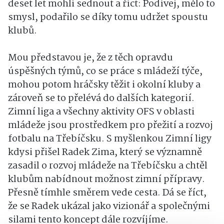
deset let mohli sednout a říct: Podívej, mělo to
smysl, podařilo se díky tomu udržet spoustu
klubů.
Mou představou je, že z těch opravdu
úspěšných týmů, co se práce s mládeží týče,
mohou potom hráčsky těžit i okolní kluby a
zároveň se to přelévá do dalších kategorií.
Zimní liga a všechny aktivity OFS v oblasti
mládeže jsou prostředkem pro přežití a rozvoj
fotbalu na Třebíčsku. S myšlenkou Zimní ligy
kdysi přišel Radek Zima, který se významně
zasadil o rozvoj mládeže na Třebíčsku a chtěl
klubům nabídnout možnost zimní přípravy.
Přesně tímhle směrem vede cesta. Dá se říct,
že se Radek ukázal jako vizionář a společnými
silami tento koncept dále rozvíjíme.