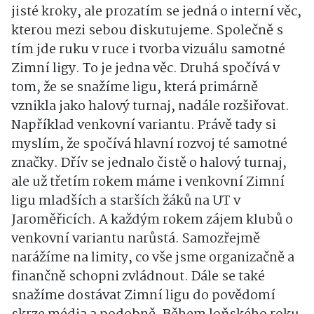
jisté kroky, ale prozatím se jedná o interní věc,
kterou mezi sebou diskutujeme. Společně s
tím jde ruku v ruce i tvorba vizuálu samotné
Zimní ligy. To je jedna věc. Druhá spočívá v
tom, že se snažíme ligu, která primárně
vznikla jako halový turnaj, nadále rozšiřovat.
Například venkovní variantu. Právě tady si
myslím, že spočívá hlavní rozvoj té samotné
značky. Dřív se jednalo čistě o halový turnaj,
ale už třetím rokem máme i venkovní Zimní
ligu mladších a starších žáků na UT v
Jaroměřicích. A každým rokem zájem klubů o
venkovní variantu narůstá. Samozřejmě
narážíme na limity, co vše jsme organizačně a
finančně schopni zvládnout. Dále se také
snažíme dostávat Zimní ligu do povědomí