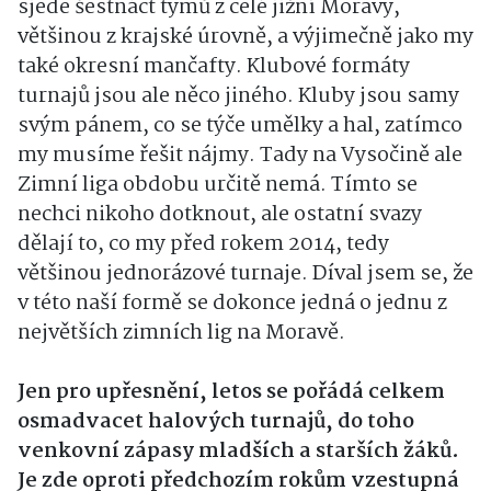
sjede šestnáct týmů z celé jižní Moravy,
většinou z krajské úrovně, a výjimečně jako my
také okresní mančafty. Klubové formáty
turnajů jsou ale něco jiného. Kluby jsou samy
svým pánem, co se týče umělky a hal, zatímco
my musíme řešit nájmy. Tady na Vysočině ale
Zimní liga obdobu určitě nemá. Tímto se
nechci nikoho dotknout, ale ostatní svazy
dělají to, co my před rokem 2014, tedy
většinou jednorázové turnaje. Díval jsem se, že
v této naší formě se dokonce jedná o jednu z
největších zimních lig na Moravě.
Jen pro upřesnění, letos se pořádá celkem
osmadvacet halových turnajů, do toho
venkovní zápasy mladších a starších žáků.
Je zde oproti předchozím rokům vzestupná