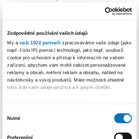
Zpátky ale k letošnímu ročníku. Dvacet osm
halových turnajů je pořádné číslo, což se
jistě odráží na náročné organizaci.
Zodpovědné používání vašich údajů
Po organizační a finanční stránce je to velký
My a
naši 1022 partneři
zpracováváme vaše údaje (jako
moloch, který každý rok narůstá, což je ale jen
např. číslo IP) pomocí technologií, jako např. souborů
dobře. Do Zimní ligy OFS Třebíč jsou
cookie pro uchování a přístup k informacím na vašem
organizačně zapojené další kluby, bez kterých
zařízení, abychom vám mohli nabízet personalizované
bychom se vůbec nedokázali obejít. Tady
reklamy a obsah, měření reklam a obsahu, náhled na
mluvím převážně o Želetavě, Okříškách a
návštěvníky a vývoj produktů. Máte možnosti ohledně
toho, kdo vaše údaje používá a k jakým účelům.
Lipníku, který nám zajišťuje halu a umělou
trávu v Jaroměřicích. Kromě zmíněných míst
Pokud to povolíte, rádi bychom také:
se turnaj odehrává v Třebíči na Spartaku a
Shromažďovali informace o vaší geografické
Výběr
letos i v hale na Václavském náměstí. V režii
Nutné
poloze, které mohou být přesné na několik metrů
souhlasu
svazu jsou tak třebíčské turnaje, kde na
Identifikovali vaše zařízení pomocí aktivního
organizaci vždy dohlíží dva lidi. Většinou
skenování pro konkrétní charakteristiky (otisk prstu)
Preferenční