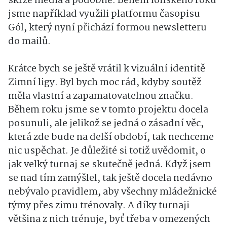
skrze média a podobně. Během loňského roku
jsme například využili platformu časopisu
Gól, který nyní přichází formou newsletteru
do mailů.
Krátce bych se ještě vrátil k vizuální identitě
Zimní ligy. Byl bych moc rád, kdyby soutěž
měla vlastní a zapamatovatelnou značku.
Během roku jsme se v tomto projektu docela
posunuli, ale jelikož se jedná o zásadní věc,
která zde bude na delší období, tak nechceme
nic uspěchat. Je důležité si totiž uvědomit, o
jak velký turnaj se skutečně jedná. Když jsem
se nad tím zamýšlel, tak ještě docela nedávno
nebývalo pravidlem, aby všechny mládežnické
týmy přes zimu trénovaly. A díky turnaji
většina z nich trénuje, byť třeba v omezených