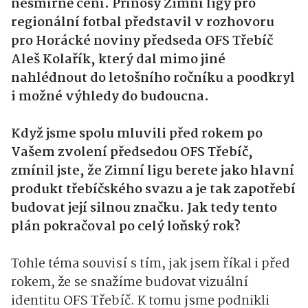
nesmírně cení. Přínosy Zimní ligy pro
regionální fotbal představil v rozhovoru
pro Horácké noviny předseda OFS Třebíč
Aleš Kolařík, který dal mimo jiné
nahlédnout do letošního ročníku a poodkryl
i možné výhledy do budoucna.
Když jsme spolu mluvili před rokem po
Vašem zvolení předsedou OFS Třebíč,
zmínil jste, že Zimní ligu berete jako hlavní
produkt třebíčského svazu a je tak zapotřebí
budovat její silnou značku. Jak tedy tento
plán pokračoval po celý loňský rok?
Tohle téma souvisí s tím, jak jsem říkal i před
rokem, že se snažíme budovat vizuální
identitu OFS Třebíč. K tomu jsme podnikli