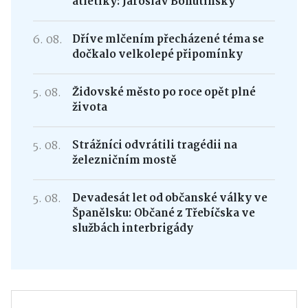
atletiky: Jaroslav Bohutínský
6. 08.
Dříve mlčením přecházené téma se
dočkalo velkolepé připomínky
5. 08.
Židovské město po roce opět plné
života
5. 08.
Strážníci odvrátili tragédii na
železničním mostě
5. 08.
Devadesát let od občanské války ve
Španělsku: Občané z Třebíčska ve
službách interbrigády