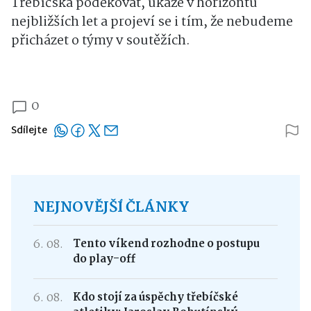
Třebíčska poděkovat, ukáže v horizontu
nejbližších let a projeví se i tím, že nebudeme
přicházet o týmy v soutěžích.
0
Sdílejte
NEJNOVĚJŠÍ ČLÁNKY
6. 08.
Tento víkend rozhodne o postupu
do play-off
6. 08.
Kdo stojí za úspěchy třebíčské