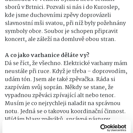
sborů v Brtnici. Pozvali si nás i do Kuroslep,
kde jsme duchovními zpěvy doprovázeli
slavnostní mši svatou, při níž byly požehnány
symboly obce. Soubor je schopen připravit
koncert, ale záleží na domluvě obou stran.
A co jako varhanice děláte vy?
Dá se říct, že všechno. Elektrické varhany mám
neustále při ruce. Když je třeba – doprovodím,
udám tón. Jsem ale také zpěvačka. Ráda si
zazpívám svůj soprán. Někdy se stane, že
vypadnou zpěváci zpívající alt nebo tenor.
Musím je co nejrychleji naladit na správnou
notu. Jedná se o takovou koordinační činnost.
Hlídám hlasy zpěváků, správné nástupy,
výslovnost, držení rytmu a dynamiky.