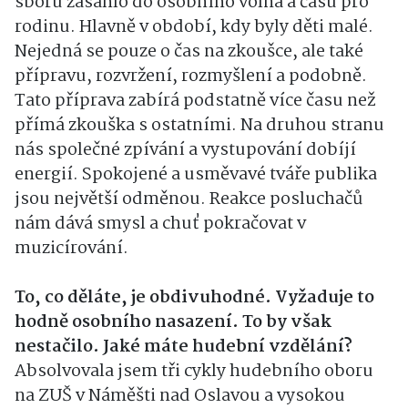
sboru zasáhlo do osobního volna a času pro
rodinu. Hlavně v období, kdy byly děti malé.
Nejedná se pouze o čas na zkoušce, ale také
přípravu, rozvržení, rozmyšlení a podobně.
Tato příprava zabírá podstatně více času než
přímá zkouška s ostatními. Na druhou stranu
nás společné zpívání a vystupování dobíjí
energií. Spokojené a usměvavé tváře publika
jsou největší odměnou. Reakce posluchačů
nám dává smysl a chuť pokračovat v
muzicírování.
To, co děláte, je obdivuhodné. Vyžaduje to
hodně osobního nasazení. To by však
nestačilo. Jaké máte hudební vzdělání?
Absolvovala jsem tři cykly hudebního oboru
na ZUŠ v Náměšti nad Oslavou a vysokou