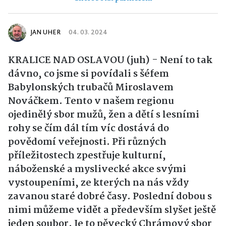
JAN UHER
04. 03. 2024
KRALICE NAD OSLAVOU (juh) - Není to tak
dávno, co jsme si povídali s šéfem
Babylonských trubačů Miroslavem
Nováčkem. Tento v našem regionu
ojedinělý sbor mužů, žen a dětí s lesními
rohy se čím dál tím víc dostává do
povědomí veřejnosti. Při různých
příležitostech zpestřuje kulturní,
náboženské a myslivecké akce svými
vystoupeními, ze kterých na nás vždy
zavanou staré dobré časy. Poslední dobou s
nimi můžeme vidět a především slyšet ještě
jeden soubor. Je to pěvecký Chrámový sbor