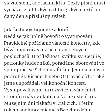
slavnostem, adoracím, křtu. Texty písní musí
vycházet z biblických a liturgických textů na
daný den a příslušný svátek.
Jak často vystupujete a kde?
Nedá se tak úplně hovořit o vystupování.
Pravidelně pořádáme vánoční koncerty, kde
bývá hojná účast našich pravidelných
posluchačů. U příležitosti svátku sv. Cecílie,
patronky hudebníků, pořádáme sborování ve
spolupráci se Scholou z Říčan. Jednou u nás a
podruhé v Říčanech nebo Ostrovačicích. Také
jsme uspořádali velikonoční koncert.
Vystupovali jsme na rozsvícení vánočních
stromů u nás i v okolí, na Noci kostelů a na
Muzejním dni tiskařů v Kralicích. Třetím
rokem spolupracujeme s Babylonskými