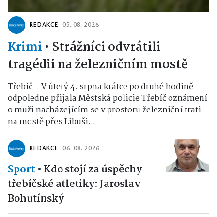
REDAKCE
05. 08. 2026
Krimi
•
Strážníci odvrátili
tragédii na železničním mostě
Třebíč – V úterý 4. srpna krátce po druhé hodině
odpoledne přijala Městská policie Třebíč oznámení
o muži nacházejícím se v prostoru železniční trati
na mostě přes Libuši...
REDAKCE
06. 08. 2026
Sport
•
Kdo stojí za úspěchy
třebíčské atletiky: Jaroslav
Bohutínský