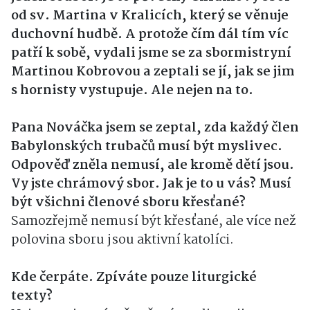
od sv. Martina v Kralicích, který se věnuje
duchovní hudbě. A protože čím dál tím víc
patří k sobě, vydali jsme se za sbormistryní
Martinou Kobrovou a zeptali se jí, jak se jim
s hornisty vystupuje. Ale nejen na to.
Pana Nováčka jsem se zeptal, zda každý člen
Babylonských trubačů musí být myslivec.
Odpověď zněla nemusí, ale kromě dětí jsou.
Vy jste chrámový sbor. Jak je to u vás? Musí
být všichni členové sboru křesťané?
Samozřejmě nemusí být křesťané, ale více než
polovina sboru jsou aktivní katolíci.
Kde čerpáte. Zpíváte pouze liturgické
texty?