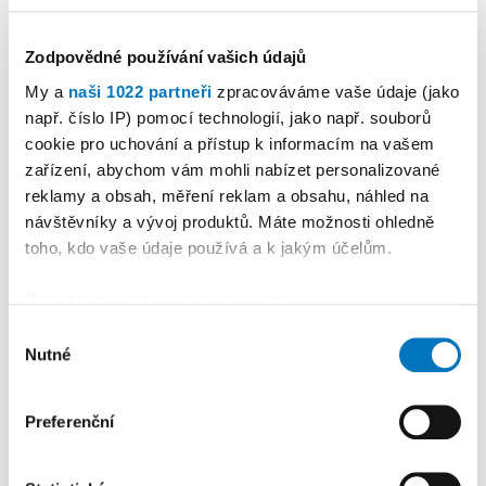
Jaké máte plány do budoucna?
Zodpovědné používání vašich údajů
Nic velkolepého. Nám je jasné, jak se bude rok
vyvíjet, kdy budeme co zpívat. Velikonoční
My a
naši 1022 partneři
zpracováváme vaše údaje (jako
např. číslo IP) pomocí technologií, jako např. souborů
obřady, poutě, hody, do toho spolupráce s
cookie pro uchování a přístup k informacím na vašem
panem Nováčkem a jeho trubači – tam je to
zařízení, abychom vám mohli nabízet personalizované
jasné a už se těšíme na vystoupení v květnu v
reklamy a obsah, měření reklam a obsahu, náhled na
bazilice sv. Prokopa v Třebíči. Držíme se
návštěvníky a vývoj produktů. Máte možnosti ohledně
těchto pravidelných akcí, a když se naskytne
toho, kdo vaše údaje používá a k jakým účelům.
něco nového, domluvíme se. Nutností je
ponechat si prostor i pro rodinu. Protože bez
Pokud to povolíte, rádi bychom také:
její podpory to nejde.
Shromažďovali informace o vaší geografické
Výběr
Nutné
poloze, které mohou být přesné na několik metrů
souhlasu
Kralice nad Oslavou
Babylonští trubači
Identifikovali vaše zařízení pomocí aktivního
0
skenování pro konkrétní charakteristiky (otisk prstu)
Preferenční
Zjistěte více o tom, jak zpracováváme vaše osobní
Sdílejte
údaje, a nastavte si předvolby v
části s podrobnostmi
.