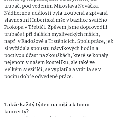
trubači pod vedením Miroslava Nováčka.
Nádhernou událostí byla troubená a zpívaná
slavnostní Hubertská mše v bazilice svatého
Prokopa v Třebíči. Zpěvem jsme doprovodili
trubače i při dalších mysliveckých mších,
např. v Radošově a Trstěnicích. Spolupráce, jež
si vyžádala spoustu nácvikových hodin a
poctivou účast na zkouškách, které se konaly
nejenom v našem kostelíku, ale také ve
Velkém Meziříčí, se vyplatila a vrátila se v
pocitu dobře odvedené práce.
Takže každý týden na mši a k tomu
koncerty?