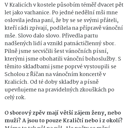
V Kralicích v kostele působím téměř dvacet pět
let jako varhanice. Po jedné nedělní mši mne
oslovila jedna paní, že by se se svými přáteli,
kteří rádi zpívají, podílela na přípravě vánoční
mše. Slovo dalo slovo. Přivedla partu
nadšených lidí a vznikl patnáctičlenný sbor.
Pilně jsme secvičili šest vánočních písní,
kterými jsme obohatili vánoční bohoslužby. S
těmito skladbami jsme poprvé vystoupili se
Scholou z Říčan na vánočním koncertě v
Kralicích. Od té doby skladby a písně
upevňujeme na pravidelných zkouškách po
celý rok.
O sborový zpěv mají větší zájem ženy, nebo
muži? A jsou to pouze Kraličtí nebo i z okolí?