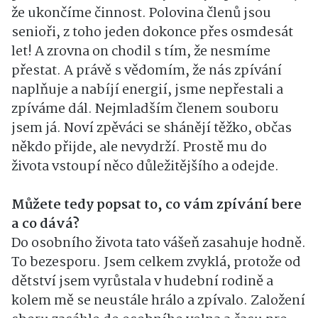
že ukončíme činnost. Polovina členů jsou
senioři, z toho jeden dokonce přes osmdesát
let! A zrovna on chodil s tím, že nesmíme
přestat. A právě s vědomím, že nás zpívání
naplňuje a nabíjí energií, jsme nepřestali a
zpíváme dál. Nejmladším členem souboru
jsem já. Noví zpěváci se shánějí těžko, občas
někdo přijde, ale nevydrží. Prostě mu do
života vstoupí něco důležitějšího a odejde.
Můžete tedy popsat to, co vám zpívání bere
a co dává?
Do osobního života tato vášeň zasahuje hodně.
To bezesporu. Jsem celkem zvyklá, protože od
dětství jsem vyrůstala v hudební rodině a
kolem mě se neustále hrálo a zpívalo. Založení