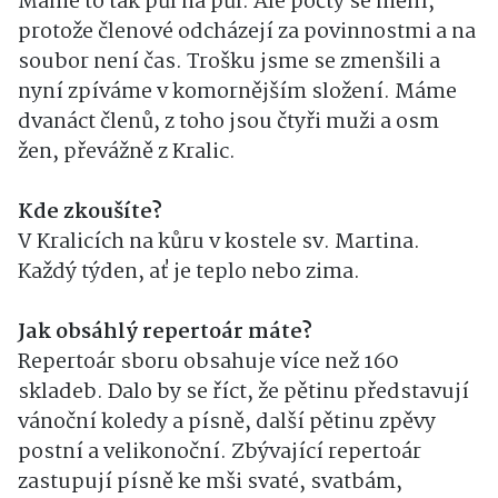
Máme to tak půl na půl. Ale počty se mění,
protože členové odcházejí za povinnostmi a na
soubor není čas. Trošku jsme se zmenšili a
nyní zpíváme v komornějším složení. Máme
dvanáct členů, z toho jsou čtyři muži a osm
žen, převážně z Kralic.
Kde zkoušíte?
V Kralicích na kůru v kostele sv. Martina.
Každý týden, ať je teplo nebo zima.
Jak obsáhlý repertoár máte?
Repertoár sboru obsahuje více než 160
skladeb. Dalo by se říct, že pětinu představují
vánoční koledy a písně, další pětinu zpěvy
postní a velikonoční. Zbývající repertoár
zastupují písně ke mši svaté, svatbám,