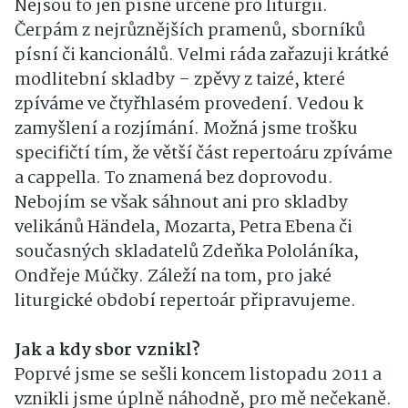
Nejsou to jen písně určené pro liturgii.
Čerpám z nejrůznějších pramenů, sborníků
písní či kancionálů. Velmi ráda zařazuji krátké
modlitební skladby – zpěvy z taizé, které
zpíváme ve čtyřhlasém provedení. Vedou k
zamyšlení a rozjímání. Možná jsme trošku
specifičtí tím, že větší část repertoáru zpíváme
a cappella. To znamená bez doprovodu.
Nebojím se však sáhnout ani pro skladby
velikánů Händela, Mozarta, Petra Ebena či
současných skladatelů Zdeňka Pololáníka,
Ondřeje Múčky. Záleží na tom, pro jaké
liturgické období repertoár připravujeme.
Jak a kdy sbor vznikl?
Poprvé jsme se sešli koncem listopadu 2011 a
vznikli jsme úplně náhodně, pro mě nečekaně.