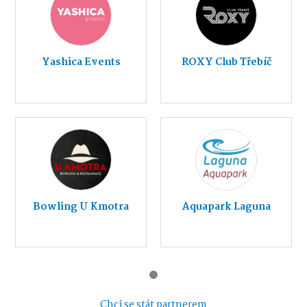
Yashica Events
ROXY Club Třebíč
Bowling U Kmotra
Aquapark Laguna
Chci se stát partnerem