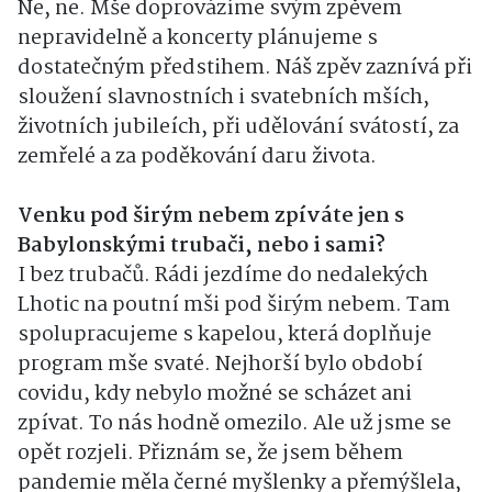
Ne, ne. Mše doprovázíme svým zpěvem
nepravidelně a koncerty plánujeme s
dostatečným předstihem. Náš zpěv zaznívá při
sloužení slavnostních i svatebních mších,
životních jubileích, při udělování svátostí, za
zemřelé a za poděkování daru života.
Venku pod širým nebem zpíváte jen s
Babylonskými trubači, nebo i sami?
I bez trubačů. Rádi jezdíme do nedalekých
Lhotic na poutní mši pod širým nebem. Tam
spolupracujeme s kapelou, která doplňuje
program mše svaté. Nejhorší bylo období
covidu, kdy nebylo možné se scházet ani
zpívat. To nás hodně omezilo. Ale už jsme se
opět rozjeli. Přiznám se, že jsem během
pandemie měla černé myšlenky a přemýšlela,