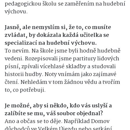
pedagogickou školu se zaměřením na hudební
výchovu.
Jasně, ale nemyslím si, že to, co musíte
zvládat, by dokázala každá učitelka se
specializací na hudební výchovu.
To nevím. Na škole jsme byli hodně hudebně
vedeni. Rozepisovali jsme partitury lidových
písní, zpívali vícehlasé skladby a studovali
historii hudby. Noty vnímám jako zajímavé
čtení. Nehledám v tom žádnou vědu a tvořím
to, co potřebuji.
Je možné, aby si někdo, kdo vás uslyší a
zalíbíte se mu, váš soubor objednal?
Ano a občas se to děje. Například Domov
důchodců ve Velkém Újezdu nebo setkání