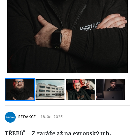
REDAKCE
18. 06. 2025
TŘEBÍČ - Z garáže až na evropský trh.