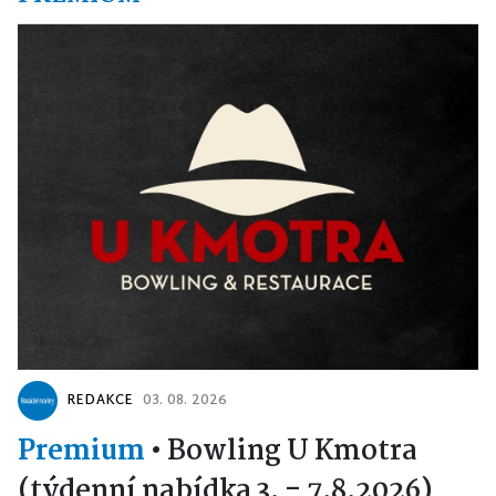
REDAKCE
03. 08. 2026
Premium
•
Bowling U Kmotra
(týdenní nabídka 3. - 7.8.2026)