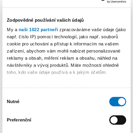
našich značkách pomocí různých brandových
aktivit. Do budoucna tak plánujeme nové
produkty, možná i značky, ale konkrétní
Zodpovědné používání vašich údajů
nápady si necháme pod pokličkou a oslovíme
My a
naši 1022 partneři
zpracováváme vaše údaje (jako
s nimi zákazníky až bude ten správný čas.
např. číslo IP) pomocí technologií, jako např. souborů
cookie pro uchování a přístup k informacím na vašem
Autor: Lucie Málková
zařízení, abychom vám mohli nabízet personalizované
reklamy a obsah, měření reklam a obsahu, náhled na
0
návštěvníky a vývoj produktů. Máte možnosti ohledně
toho, kdo vaše údaje používá a k jakým účelům.
Sdílejte
Pokud to povolíte, rádi bychom také:
Shromažďovali informace o vaší geografické
Výběr
Nutné
poloze, které mohou být přesné na několik metrů
souhlasu
NEJNOVĚJŠÍ ČLÁNKY
Identifikovali vaše zařízení pomocí aktivního
skenování pro konkrétní charakteristiky (otisk prstu)
Preferenční
12:00
Kdo stojí za úspěchy třebíčské
Zjistěte více o tom, jak zpracováváme vaše osobní
atletiky: Jaroslav Bohutínský
údaje, a nastavte si předvolby v
části s podrobnostmi
.