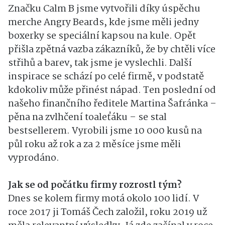
Značku Calm B jsme vytvořili díky úspěchu
merche Angry Beards, kde jsme měli jedny
boxerky se speciální kapsou na kule. Opět
přišla zpětná vazba zákazníků, že by chtěli více
střihů a barev, tak jsme je vyslechli. Další
inspirace se schází po celé firmě, v podstatě
kdokoliv může přinést nápad. Ten poslední od
našeho finančního ředitele Martina Šafránka –
pěna na zvlhčení toaleťáku – se stal
bestsellerem. Vyrobili jsme 10 000 kusů na
půl roku až rok a za 2 měsíce jsme měli
vyprodáno.
Jak se od počátku firmy rozrostl tým?
Dnes se kolem firmy motá okolo 100 lidí. V
roce 2017 ji Tomáš Čech založil, roku 2019 už