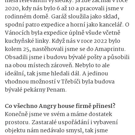
měla relevantní výsledky. Já zde začínal v roce
2020, kdy nás bylo 6 až 10 a pracovali jsme v
rodinném domě. Garáž sloužila jako sklad,
spodní patro expedice a horní jako kancelář. O
Vánocích byla expedice úplně všude včetně
kuchyňské linky. Když nás v roce 2022 bylo
kolem 25, nastěhovali jsme se do Amaprintu.
Obsadili jsme i budovu bývalé pošty a působili
na obou místech zároveň. Nebylo to ale
ideální, tak jsme hledali dál. A jedinou
vhodnou možností v Třebíči byla budova
bývalé pekárny Penam.
Co všechno Angry house firmě přinesl?
Konečně jsme ve svém a máme dostatek
prostoru. Zastaralé uspořádání i vybavení
objektu nám nedávalo smysl, tak jsme