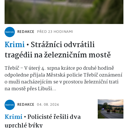
REDAKCE
PŘED 23 HODINAMI
Krimi
•
Strážníci odvrátili
tragédii na železničním mostě
Třebíč – V úterý 4. srpna krátce po druhé hodině
odpoledne přijala Městská policie Třebíč oznámení
o muži nacházejícím se v prostoru železniční trati
na mostě přes Libuši...
REDAKCE
04. 08. 2026
Krimi
•
Policisté řešili dva
uprchlé býky