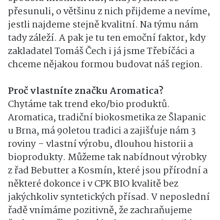
přesunuli, o většinu z nich přijdeme a nevíme,
jestli najdeme stejně kvalitní. Na týmu nám
tady záleží. A pak je tu ten emoční faktor, kdy
zakladatel Tomáš Čech i já jsme Třebíčáci a
chceme nějakou formou budovat náš region.
Proč vlastníte značku Aromatica?
Chytáme tak trend eko/bio produktů.
Aromatica, tradiční biokosmetika ze Šlapanic
u Brna, má 90letou tradici a zajišťuje nám 3
roviny – vlastní výrobu, dlouhou historii a
bioprodukty. Můžeme tak nabídnout výrobky
z řad Bebutter a Kosmín, které jsou přírodní a
některé dokonce i v CPK BIO kvalitě bez
jakýchkoliv syntetických přísad. V neposlední
řadě vnímáme pozitivně, že zachraňujeme