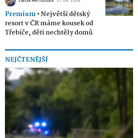
LIBOR MATOUŠEK
17. 06. 2026
Premium
•
Největší dětský
resort v ČR máme kousek od
Třebíče, děti nechtěly domů
NEJČTENĚJŠÍ