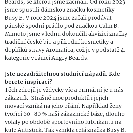
Beards, se kterou jsme začínali. Od roku 2023
jsme spustili dámskou značku kosmetiky
Busy B. V roce 2024 jsme začali prodávat
pánské spodní prádlo pod značkou Calm B.
Mimoto jsme v lednu dokončili akvizici značky
tradiční české bio a přírodní kosmetiky a
doplňků stravy Aromatica, což je v podstatě 4.
kategorie v rámci Angry Beards.
Jste nezadržitelnou studnicí nápadů. Kde
berete inspiraci?
Těch zdrojů je vždycky víc a primární je u nás
zákazník. Strašně moc produktů i jejich
inovací vzniká na jeho přání. Například ženy
tvořící 60–80 % naší zákaznické báze, dlouho
volaly po obdobě sportovního lubrikantu na
kule Antistick. Tak vznikla celá značka Busy B.