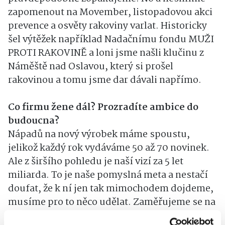
zapomenout na Movember, listopadovou akci
prevence a osvěty rakoviny varlat. Historicky
šel výtěžek například Nadačnímu fondu MUŽI
PROTI RAKOVINĚ a loni jsme našli klučinu z
Náměště nad Oslavou, který si prošel
rakovinou a tomu jsme dar dávali napřímo.
Co firmu žene dál? Prozradíte ambice do
budoucna?
Nápadů na nový výrobek máme spoustu,
jelikož každý rok vydáváme 50 až 70 novinek.
Ale z širšího pohledu je naší vizí za 5 let
miliarda. To je naše pomyslná meta a nestačí
doufat, že k ní jen tak mimochodem dojdeme,
musíme pro to něco udělat. Zaměřujeme se na
zahraniční expanzi i zvýšení povědomí o