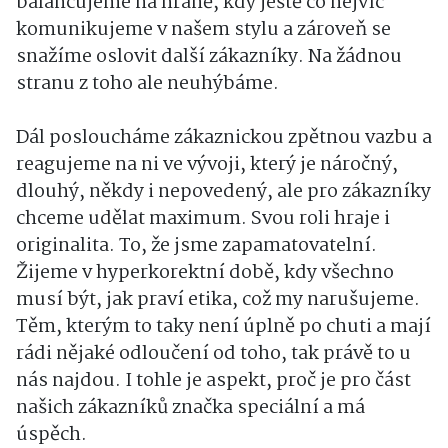
balancujeme na hraně, kdy ještě co nejvíc
komunikujeme v našem stylu a zároveň se
snažíme oslovit další zákazníky. Na žádnou
stranu z toho ale neuhýbáme.
Dál posloucháme zákaznickou zpětnou vazbu a
reagujeme na ni ve vývoji, který je náročný,
dlouhý, někdy i nepovedený, ale pro zákazníky
chceme udělat maximum. Svou roli hraje i
originalita. To, že jsme zapamatovatelní.
Žijeme v hyperkorektní době, kdy všechno
musí být, jak praví etika, což my narušujeme.
Těm, kterým to taky není úplně po chuti a mají
rádi nějaké odloučení od toho, tak právě to u
nás najdou. I tohle je aspekt, proč je pro část
našich zákazníků značka speciální a má
úspěch.