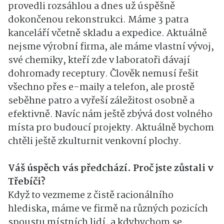
provedli rozsáhlou a dnes už úspěšně
dokončenou rekonstrukci. Máme 3 patra
kanceláří včetně skladu a expedice. Aktuálně
nejsme výrobní firma, ale máme vlastní vývoj,
své chemiky, kteří zde v laboratoři dávají
dohromady receptury. Člověk nemusí řešit
všechno přes e-maily a telefon, ale prostě
seběhne patro a vyřeší záležitost osobně a
efektivně. Navíc nám ještě zbývá dost volného
místa pro budoucí projekty. Aktuálně bychom
chtěli ještě zkulturnit venkovní plochy.
Váš úspěch vás předchází. Proč jste zůstali v
Třebíči?
Když to vezmeme z čistě racionálního
hlediska, máme ve firmě na různých pozicích
spoustu místních lidí, a kdybychom se