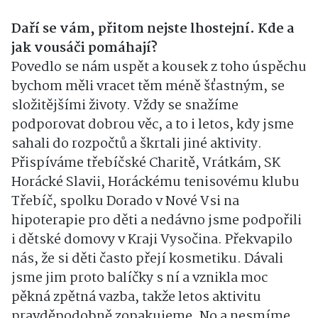
Daří se vám, přitom nejste lhostejní. Kde a
jak vousáči pomáhají?
Povedlo se nám uspět a kousek z toho úspěchu
bychom měli vracet těm méně šťastným, se
složitějšími životy. Vždy se snažíme
podporovat dobrou věc, a to i letos, kdy jsme
sahali do rozpočtů a škrtali jiné aktivity.
Přispíváme třebíčské Charitě, Vrátkám, SK
Horácké Slavii, Horáckému tenisovému klubu
Třebíč, spolku Dorado v Nové Vsi na
hipoterapie pro děti a nedávno jsme podpořili
i dětské domovy v Kraji Vysočina. Překvapilo
nás, že si děti často přejí kosmetiku. Dávali
jsme jim proto balíčky s ní a vznikla moc
pěkná zpětná vazba, takže letos aktivitu
pravděpodobně zopakujeme. No a nesmíme