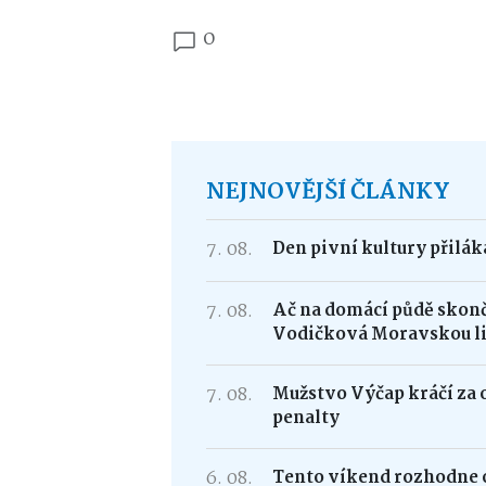
0
NEJNOVĚJŠÍ ČLÁNKY
7. 08.
Den pivní kultury přilá
7. 08.
Ač na domácí půdě skonči
Vodičková Moravskou l
7. 08.
Mužstvo Výčap kráčí za 
penalty
6. 08.
Tento víkend rozhodne o