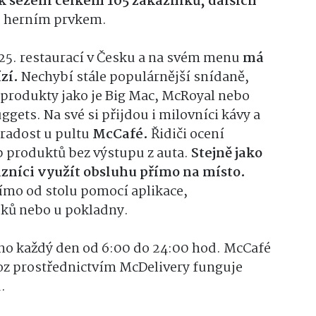
k sezení celkem 105 zákazníků, dalších
 herním prvkem.
125. restaurací v Česku a na svém menu
má
zí.
Nechybí stále populárnější snídaně,
 produkty jako je Big Mac, McRoyal nebo
ets. Na své si přijdou i milovníci kávy a
 radost u pultu
McCafé.
Řidiči ocení
 produktů bez výstupu z auta.
Stejně jako
zníci využít obsluhu přímo na místo.
ímo od stolu pomocí aplikace,
sků nebo u pokladny.
eno každý den od 6:00 do 24:00 hod. McCafé
voz prostřednictvím McDelivery funguje
.