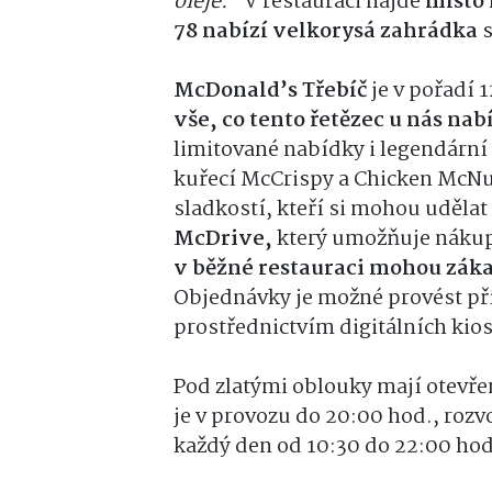
oleje.“
V restauraci najde
místo 
78 nabízí velkorysá zahrádka
s
McDonald’s Třebíč
je v pořadí 
vše, co tento řetězec u nás nabí
limitované nabídky i legendární
kuřecí McCrispy a Chicken McNugg
sladkostí, kteří si mohou udělat
McDrive,
který umožňuje nákup
v běžné restauraci mohou záka
Objednávky je možné provést př
prostřednictvím digitálních kio
Pod zlatými oblouky mají otevř
je v provozu do 20:00 hod., roz
každý den od 10:30 do 22:00 hod