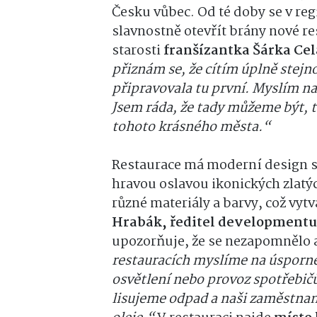
Česku vůbec. Od té doby se v reg
slavnostně otevřít brány nové re
starosti
franšízantka Šárka Ce
přiznám se, že cítím úplně stej
připravovala tu první. Myslím na
Jsem ráda, že tady můžeme být, t
tohoto krásného města.“
Restaurace má moderní design s 
hravou oslavou ikonických zlat
různé materiály a barvy, což vy
Hrabák, ředitel developmentu 
upozorňuje, že se nezapomnělo a
restauracích myslíme na úsporné
osvětlení nebo provoz spotřebič
lisujeme odpad a naši zaměstnan