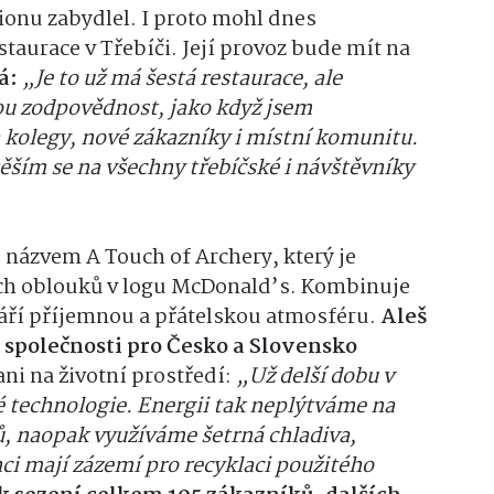
ionu zabydlel. I proto mohl dnes
staurace v Třebíči. Její provoz bude mít na
lá:
„Je to už má šestá restaurace, ale
nou zodpovědnost, jako když jsem
 kolegy, nové zákazníky i místní komunitu.
ěším se na všechny třebíčské i návštěvníky
názvem A Touch of Archery, který je
ých oblouků v logu McDonald’s. Kombinuje
tváří příjemnou a přátelskou atmosféru.
Aleš
společnosti pro Česko a Slovensko
ni na životní prostředí:
„Už delší dobu v
 technologie. Energii tak neplýtváme na
ů, naopak využíváme šetrná chladiva,
ci mají zázemí pro recyklaci použitého