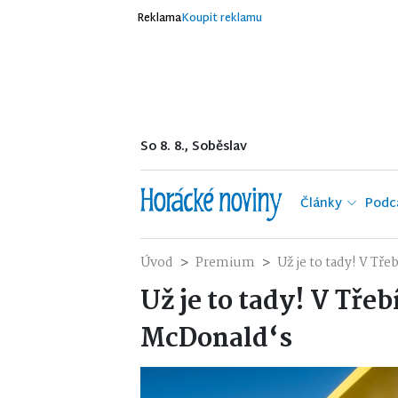
Reklama
Koupit reklamu
So 8. 8., Soběslav
Články
Podc
Úvod
Premium
Už je to tady! V Tř
Už je to tady! V Třeb
McDonald‘s