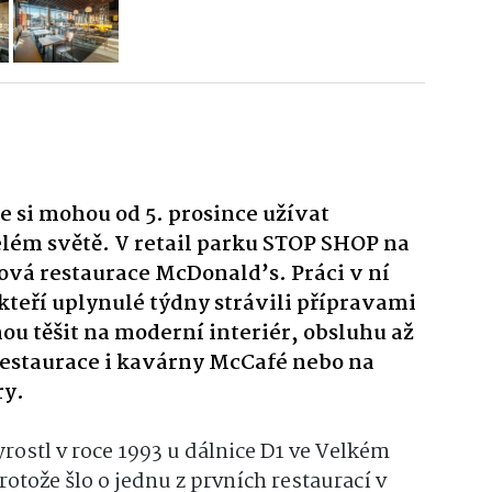
e si mohou od 5. prosince užívat
celém světě. V retail parku STOP SHOP na
nová restaurace McDonald’s. Práci v ní
 kteří uplynulé týdny strávili přípravami
u těšit na moderní interiér, obsluhu až
restaurace i kavárny McCafé nebo na
ry.
rostl v roce 1993 u dálnice D1 ve Velkém
protože šlo o jednu z prvních restaurací v