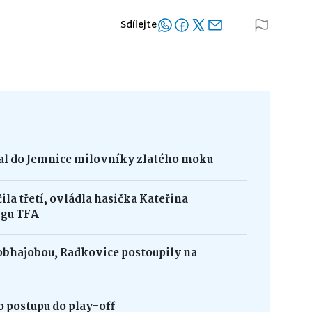
Sdílejte
kal do Jemnice milovníky zlatého moku
la třetí, ovládla hasička Kateřina
igu TFA
obhajobou, Radkovice postoupily na
 postupu do play-off