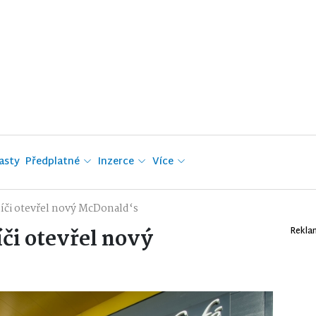
asty
Předplatné
Inzerce
Více
ebíči otevřel nový McDonald‘s
íči otevřel nový
Rekla