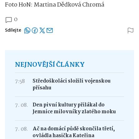
Foto HoN: Martina Dědková Chromá
0
Sdílejte
NEJNOVĚJŠÍ ČLÁNKY
7:58
Středoškoláci složili vojenskou
přísahu
7. 08.
Den pivní kultury přilákal do
Jemnice milovníky zlatého moku
7. 08.
Ač na domácí půdě skončila třetí,
ovládla hasička Kateřina