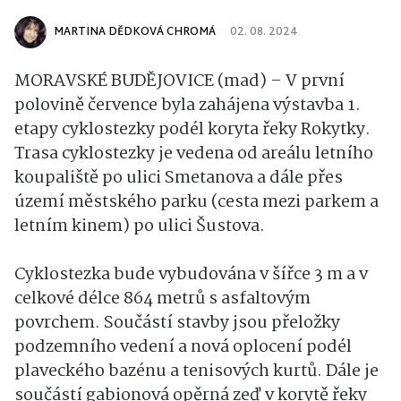
MARTINA DĚDKOVÁ CHROMÁ
02. 08. 2024
MORAVSKÉ BUDĚJOVICE (mad) – V první
polovině července byla zahájena výstavba 1.
etapy cyklostezky podél koryta řeky Rokytky.
Trasa cyklostezky je vedena od areálu letního
koupaliště po ulici Smetanova a dále přes
území městského parku (cesta mezi parkem a
letním kinem) po ulici Šustova.
Cyklostezka bude vybudována v šířce 3 m a v
celkové délce 864 metrů s asfaltovým
povrchem. Součástí stavby jsou přeložky
podzemního vedení a nová oplocení podél
plaveckého bazénu a tenisových kurtů. Dále je
součástí gabionová opěrná zeď v korytě řeky