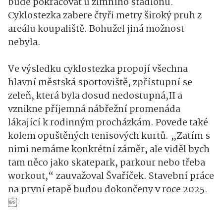
bude pokračovat u zimního stadionu.
Cyklostezka zabere čtyři metry široký pruh z
areálu koupaliště. Bohužel jiná možnost
nebyla.
Ve výsledku cyklostezka propojí všechna
hlavní městská sportoviště, zpřístupní se
zeleň, která byla dosud nedostupná,II a
vznikne příjemná nábřežní promenáda
lákající k rodinným procházkám. Povede také
kolem opuštěných tenisových kurtů. „Zatím s
nimi nemáme konkrétní záměr, ale viděl bych
tam něco jako skatepark, parkour nebo třeba
workout,“ zauvažoval Švaříček. Stavební práce
na první etapě budou dokončeny v roce 2025.
