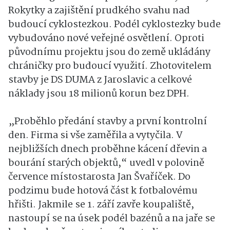
Rokytky a zajištění prudkého svahu nad
budoucí cyklostezkou. Podél cyklostezky bude
vybudováno nové veřejné osvětlení. Oproti
původnímu projektu jsou do země ukládány
chráničky pro budoucí využití. Zhotovitelem
stavby je DS DUMA z Jaroslavic a celkové
náklady jsou 18 milionů korun bez DPH.
„Proběhlo předání stavby a první kontrolní
den. Firma si vše zaměřila a vytyčila. V
nejbližších dnech proběhne kácení dřevin a
bourání starých objektů,“ uvedl v polovině
července místostarosta Jan Švaříček. Do
podzimu bude hotová část k fotbalovému
hřišti. Jakmile se 1. září zavře koupaliště,
nastoupí se na úsek podél bazénů a na jaře se