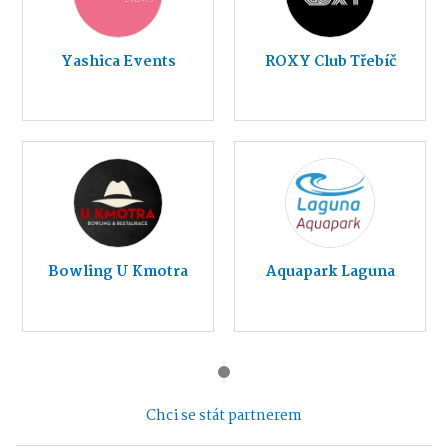
Yashica Events
ROXY Club Třebíč
Bowling U Kmotra
Aquapark Laguna
Chci se stát partnerem