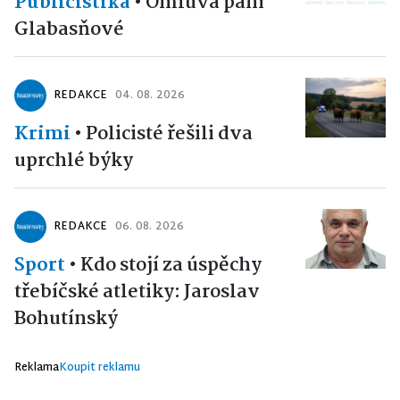
Publicistika
•
Omluva paní
Glabasňové
REDAKCE
04. 08. 2026
Krimi
•
Policisté řešili dva
uprchlé býky
REDAKCE
06. 08. 2026
Sport
•
Kdo stojí za úspěchy
třebíčské atletiky: Jaroslav
Bohutínský
Reklama
Koupit reklamu