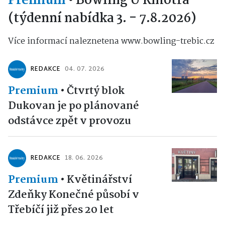
Premium
•
Bowling U Kmotra
(týdenní nabídka 3. - 7.8.2026)
Více informací naleznetena www.bowling-trebic.cz
REDAKCE
04. 07. 2026
Premium
•
Čtvrtý blok
Dukovan je po plánované
odstávce zpět v provozu
REDAKCE
18. 06. 2026
Premium
•
Květinářství
Zdeňky Konečné působí v
Třebíčí již přes 20 let