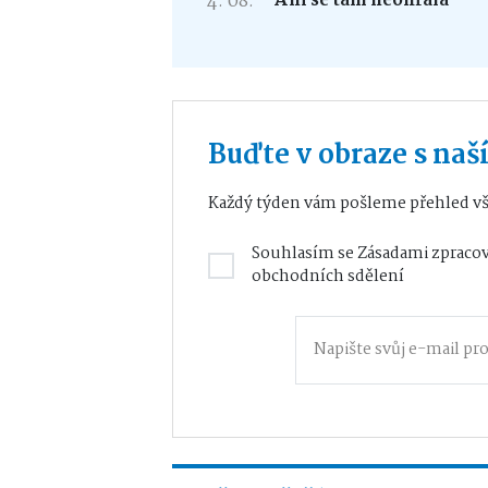
4. 08.
Ani se tam neohřála
Buďte v obraze s na
Každý týden vám pošleme přehled vš
Souhlasím se
Zásadami zpracov
obchodních sdělení