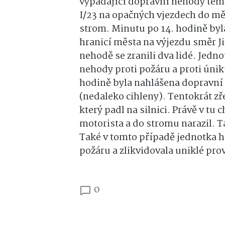
vypadající dopravní nehody téměř 
I/23 na opačných vjezdech do měs
strom. Minutu po 14. hodině byl
hranicí města na výjezdu směr Ji
nehodě se zranili dva lidé. Jedn
nehody proti požáru a proti únik
hodině byla nahlášena dopravní 
(nedaleko cihleny). Tentokrát zř
který padl na silnici. Právě v tu
motorista a do stromu narazil. T
Také v tomto případě jednotka h
požáru a zlikvidovala uniklé pro
0