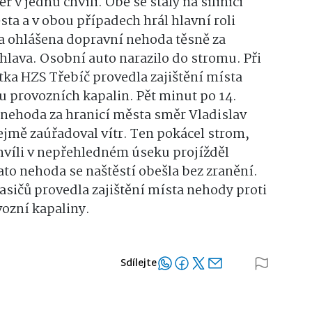
v jednu chvíli. Obě se staly na silinici
ta a v obou případech hrál hlavní roli
a ohlášena dopravní nehoda těsně za
hlava. Osobní auto narazilo do stromu. Při
otka HZS Třebíč provedla zajištění místa
u provozních kapalin. Pět minut po 14.
nehoda za hranicí města směr Vladislav
ejmě zaúřadoval vítr. Ten pokácel strom,
 chvíli v nepřehledném úseku projížděl
ato nehoda se naštěstí obešla bez zranění.
asičů provedla zajištění místa nehody proti
vozní kapaliny.
Sdílejte