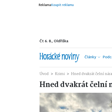
Reklama
Koupit reklamu
Čt 6. 8., Oldřiška
Články
Podc
Úvod
Krimi
Hned dvakrát čelní nár
Hned dvakrát čelní 