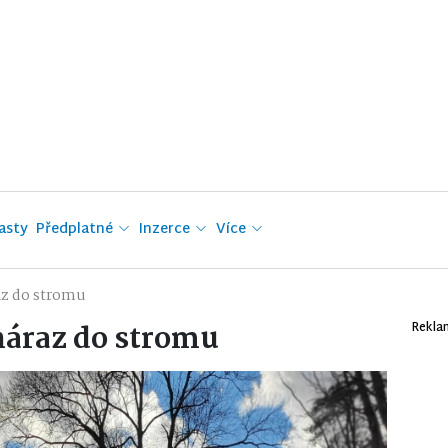
asty
Předplatné
Inzerce
Více
az do stromu
náraz do stromu
Rekla