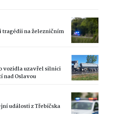
li tragédii na železničním
 vozidla uzavřel silnici
í nad Oslavou
ní události z Třebíčska