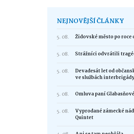
NEJNOVĚJŠÍ ČLÁNKY
5. 08.
Židovské město po roce 
5. 08.
Strážníci odvrátili trag
5. 08.
Devadesát let od občans
ve službách interbrigád
5. 08.
Omluva paní Glabasňov
5. 08.
Vyprodané zámecké nádv
Quintet