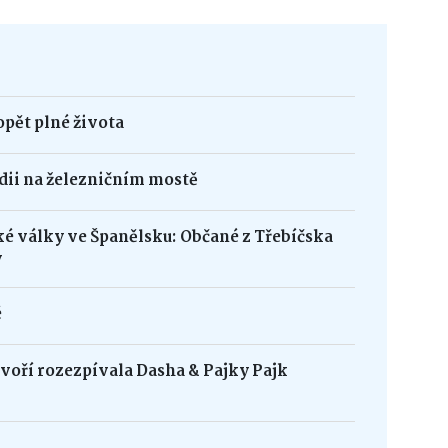
opět plné života
édii na železničním mostě
ké války ve Španělsku: Občané z Třebíčska
y
é
oří rozezpívala Dasha & Pajky Pajk