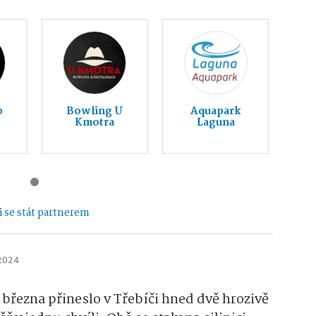
b
Bowling U
Aquapark
Kmotra
Laguna
 se stát partnerem
 2024
března přineslo v Třebíči hned dvě hrozivě