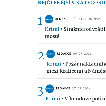
NEJČTENĚJŠÍ V KATEGORII
1
REDAKCE
PŘED 16 HODINAMI
Krimi
•
Strážníci odvráti
mostě
2
REDAKCE
09. 07. 2026
Krimi
•
Požár nákladního
mezi Kralicemi a Náměšt
3
REDAKCE
27. 07. 2026
Krimi
•
Víkendové policej