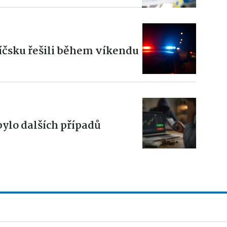
bíčsku řešili během víkendu
bylo dalších případů