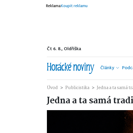
Reklama
Koupit reklamu
Čt 6. 8., Oldřiška
Články
Podc
Úvod
Publicistika
Jedna a ta samá t
Jedna a ta samá trad