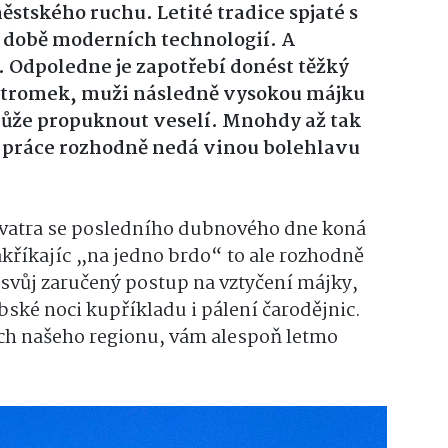
ěstského ruchu. Letité tradice spjaté s
v době moderních technologií. A
 Odpoledne je zapotřebí donést těžký
stromek, muži následně vysokou májku
 může propuknout veselí. Mnohdy až tak
ek práce rozhodně nedá vinou bolehlavu
á vatra se posledního dubnového dne koná
akříkajíc „na jedno brdo“ to ale rozhodně
 svůj zaručený postup na vztyčení májky,
ubské noci kupříkladu i pálení čarodějnic.
bcích našeho regionu, vám alespoň letmo