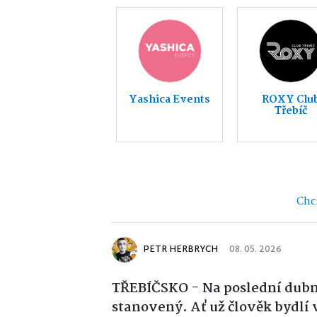
Yashica Events
ROXY Clu
Třebíč
Chci
PETR HERBRYCH
08. 05. 2026
TŘEBÍČSKO - Na poslední dubno
stanovený. Ať už člověk bydlí 