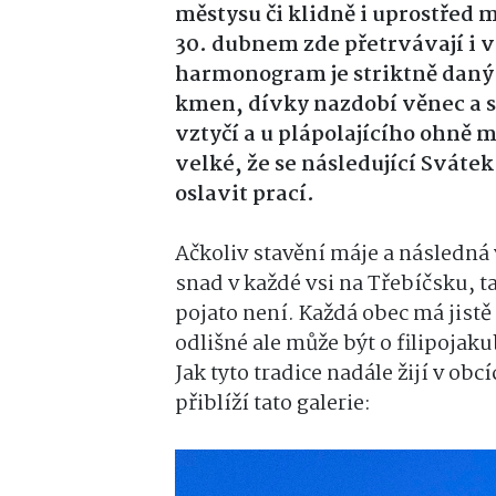
městysu či klidně i uprostřed m
30. dubnem zde přetrvávají i 
harmonogram je striktně daný.
kmen, dívky nazdobí věnec a 
vztyčí a u plápolajícího ohně
velké, že se následující Svát
oslavit prací.
Ačkoliv stavění máje a následn
snad v každé vsi na Třebíčsku, t
pojato není. Každá obec má jistě
odlišné ale může být o filipojak
Jak tyto tradice nadále žijí v o
přiblíží tato galerie: