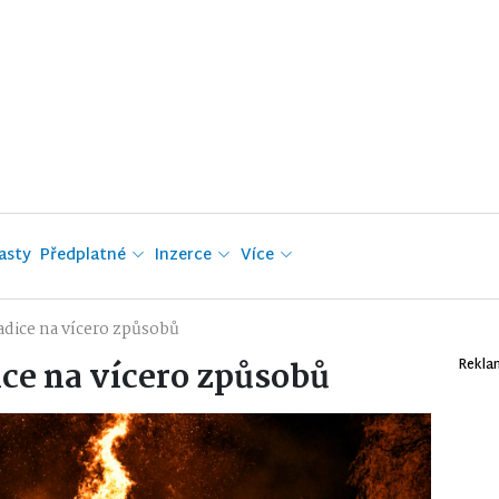
asty
Předplatné
Inzerce
Více
radice na vícero způsobů
ice na vícero způsobů
Rekla