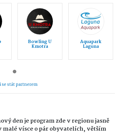
b
Bowling U
Aquapark
Kmotra
Laguna
 se stát partnerem
vý den je program zde v regionu jasně
v malé vísce o pár obyvatelích, větším