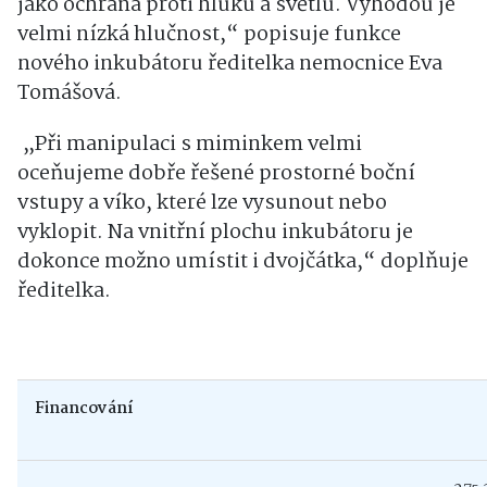
jako ochrana proti hluku a světlu. Výhodou je
velmi nízká hlučnost,“ popisuje funkce
nového inkubátoru ředitelka nemocnice Eva
Tomášová.
„Při manipulaci s miminkem velmi
oceňujeme dobře řešené prostorné boční
vstupy a víko, které lze vysunout nebo
vyklopit. Na vnitřní plochu inkubátoru je
dokonce možno umístit i dvojčátka,“ doplňuje
ředitelka.
Financování