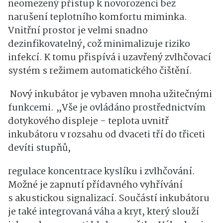
neomezený přístup k novorozenci bez
narušení teplotního komfortu miminka.
Vnitřní prostor je velmi snadno
dezinfikovatelný, což minimalizuje riziko
infekcí. K tomu přispívá i uzavřený zvlhčovací
systém s režimem automatického čištění.
Nový inkubátor je vybaven mnoha užitečnými
funkcemi. „Vše je ovládáno prostřednictvím
dotykového displeje - teplota uvnitř
inkubátoru v rozsahu od dvaceti tří do třiceti
devíti stupňů,
regulace koncentrace kyslíku i zvlhčování.
Možné je zapnutí přídavného vyhřívání
s akustickou signalizací. Součástí inkubátoru
je také integrovaná váha a kryt, který slouží