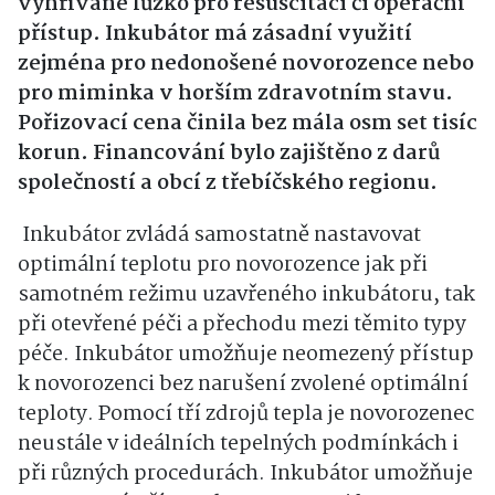
vyhřívané lůžko pro resuscitaci či operační
přístup. Inkubátor má zásadní využití
zejména pro nedonošené novorozence nebo
pro miminka v horším zdravotním stavu.
Pořizovací cena činila bez mála osm set tisíc
korun. Financování bylo zajištěno z darů
společností a obcí z třebíčského regionu.
Inkubátor zvládá samostatně nastavovat
optimální teplotu pro novorozence jak při
samotném režimu uzavřeného inkubátoru, tak
při otevřené péči a přechodu mezi těmito typy
péče. Inkubátor umožňuje neomezený přístup
k novorozenci bez narušení zvolené optimální
teploty. Pomocí tří zdrojů tepla je novorozenec
neustále v ideálních tepelných podmínkách i
při různých procedurách. Inkubátor umožňuje