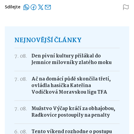
Sdílejte
NEJNOVĚJŠÍ ČLÁNKY
7. 08.
Den pivní kultury přilákal do
Jemnice milovníky zlatého moku
7. 08.
Ač na domácí půdě skončila třetí,
ovládla hasička Kateřina
Vodičková Moravskou ligu TFA
7. 08.
Mužstvo Výčap kráčí za obhajobou,
Radkovice postoupily na penalty
6. 08.
Tento víkend rozhodne o postupu