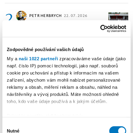
2
PETR HERBRYCH
22. 07. 2026
Publicistika
•
Zbrusu nová
zbrojnice ke kulatému výročí
Zodpovědné používání vašich údajů
3
MARTINA DĚDKOVÁ
20. 07.
My a
naši 1022 partneři
zpracováváme vaše údaje (jako
CHROMÁ
2026
např. číslo IP) pomocí technologií, jako např. souborů
Publicistika
•
Sestry chybí.
cookie pro uchování a přístup k informacím na vašem
Nemocnice bijí na poplach
zařízení, abychom vám mohli nabízet personalizované
reklamy a obsah, měření reklam a obsahu, náhled na
návštěvníky a vývoj produktů. Máte možnosti ohledně
4
MARTINA DĚDKOVÁ
04. 08.
toho, kdo vaše údaje používá a k jakým účelům.
CHROMÁ
2026
Publicistika
•
Ani se tam
Pokud to povolíte, rádi bychom také:
neohřála
Shromažďovali informace o vaší geografické
Výběr
Nutné
poloze, které mohou být přesné na několik metrů
souhlasu