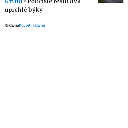
Krimi
•
Policisté řešili dva
uprchlé býky
Reklama
Koupit reklamu