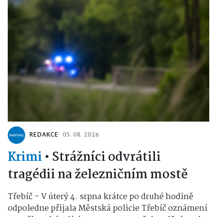
REDAKCE
05. 08. 2026
Krimi
•
Strážníci odvrátili
tragédii na železničním mostě
Třebíč – V úterý 4. srpna krátce po druhé hodině
odpoledne přijala Městská policie Třebíč oznámení