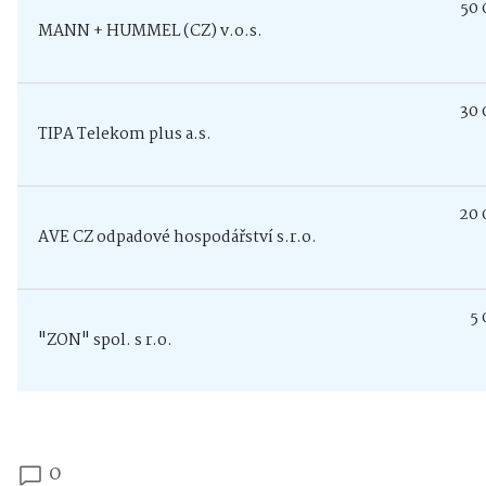
50 00
MANN + HUMMEL (CZ) v.o.s.
30 00
TIPA Telekom plus a.s.
20 00
AVE CZ odpadové hospodářství s.r.o.
5 000
"ZON" spol. s r.o.
0