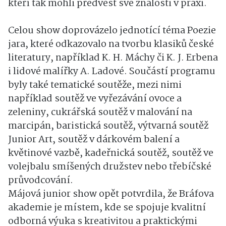
kteří tak mohli předvést své znalosti v praxi.
Celou show doprovázelo jednotící téma Poezie
jara, které odkazovalo na tvorbu klasiků české
literatury, například K. H. Máchy či K. J. Erbena
i lidové malířky A. Ladové. Součástí programu
byly také tematické soutěže, mezi nimi
například soutěž ve vyřezávání ovoce a
zeleniny, cukrářská soutěž v malování na
marcipán, baristická soutěž, výtvarná soutěž
Junior Art, soutěž v dárkovém balení a
květinové vazbě, kadeřnická soutěž, soutěž ve
volejbalu smíšených družstev nebo třebíčské
průvodcování.
Májová junior show opět potvrdila, že Bráfova
akademie je místem, kde se spojuje kvalitní
odborná výuka s kreativitou a praktickými