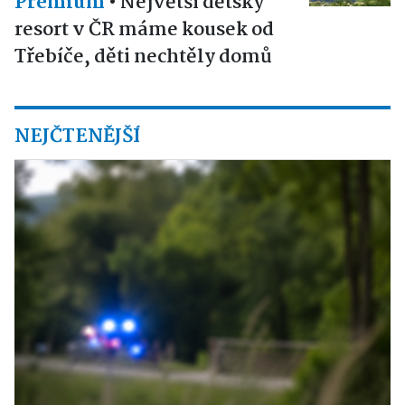
Premium
•
Největší dětský
resort v ČR máme kousek od
Třebíče, děti nechtěly domů
NEJČTENĚJŠÍ