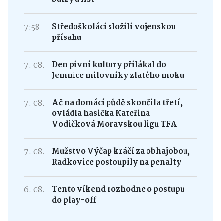
7:58
Středoškoláci složili vojenskou
přísahu
7. 08.
Den pivní kultury přilákal do
Jemnice milovníky zlatého moku
7. 08.
Ač na domácí půdě skončila třetí,
ovládla hasička Kateřina
Vodičková Moravskou ligu TFA
7. 08.
Mužstvo Výčap kráčí za obhajobou,
Radkovice postoupily na penalty
6. 08.
Tento víkend rozhodne o postupu
do play-off