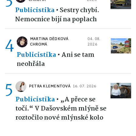
Publicistika
•
Sestry chybí.
Nemocnice bijí na poplach
4
MARTINA DĚDKOVÁ
04. 08.
CHROMÁ
2026
Publicistika
•
Ani se tam
neohřála
5
PETRA KLEMENTOVÁ
16. 07. 2026
Publicistika
•
„A přece se
točí.“ V Dašovském mlýně se
roztočilo nové mlýnské kolo