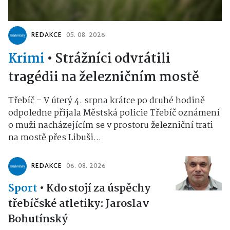
REDAKCE
05. 08. 2026
Krimi
•
Strážníci odvrátili
tragédii na železničním mostě
Třebíč – V úterý 4. srpna krátce po druhé hodině
odpoledne přijala Městská policie Třebíč oznámení
o muži nacházejícím se v prostoru železniční trati
na mostě přes Libuši...
REDAKCE
06. 08. 2026
Sport
•
Kdo stojí za úspěchy
třebíčské atletiky: Jaroslav
Bohutínský