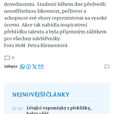
dovednostmi. Studenti během dne předvedli
neuvěřitelnou šikovnost, pečlivost a
schopnost své obory reprezentovat na vysoké
úrovni. Akce tak nabídla inspirativní
přehlídku talentu a byla příjemným zážitkem
pro všechny návštěvníky.
Foto HoN: Petra Klementová
0
Sdílejte
NEJNOVĚJŠÍ ČLÁNKY
17:52
Létající vzpomínky z překližky,
balzy a lišt