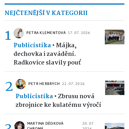
NEJČTENĚJŠÍ V KATEGORII
1
PETRA KLEMENTOVÁ
17. 07. 2026
Publicistika
•
Májka,
dechovka i zavádění.
Radkovice slavily pouť
2
PETR HERBRYCH
22. 07. 2026
Publicistika
•
Zbrusu nová
zbrojnice ke kulatému výročí
3
MARTINA DĚDKOVÁ
20. 07.
CHROMÁ
2026