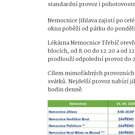
standardní provoz i pohotovostn
Nemocnice Jihlava zajistí po cel
okna poběží od pátku do pondělí
Lékárna Nemocnice Třebíč otevř
blocích, od 8.00 do 12.20 a od 1
prodlouží odpolední provoz do 
Cílem mimořádných provozních ča
svátků. Nejdelší provoz nabízí j
hodin denně.