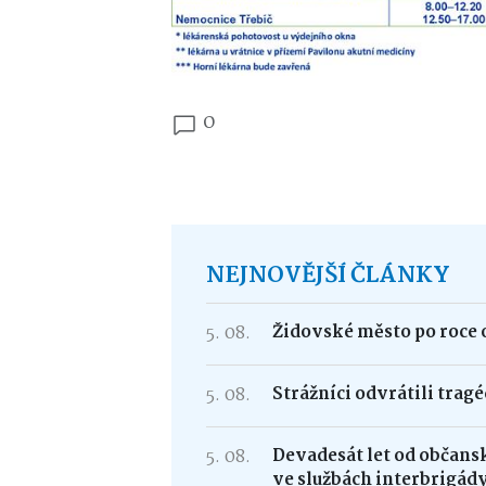
0
NEJNOVĚJŠÍ ČLÁNKY
5. 08.
Židovské město po roce 
5. 08.
Strážníci odvrátili trag
5. 08.
Devadesát let od občans
ve službách interbrigád