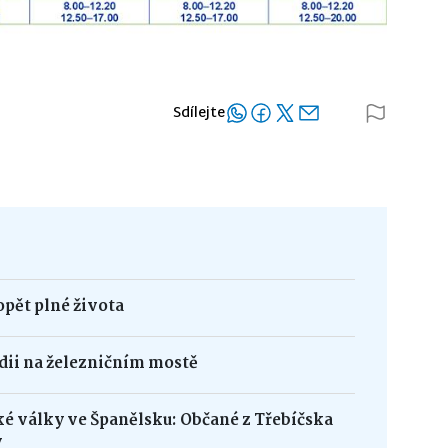
Sdílejte
opět plné života
édii na železničním mostě
ké války ve Španělsku: Občané z Třebíčska
y