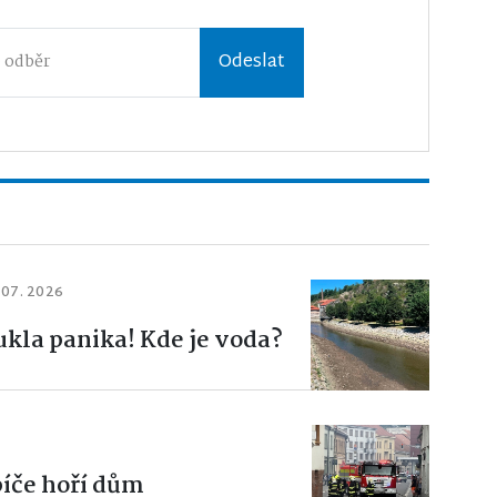
Odeslat
 07. 2026
ukla panika! Kde je voda?
bíče hoří dům