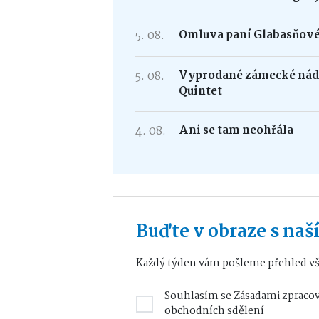
5. 08.
Omluva paní Glabasňov
5. 08.
Vyprodané zámecké nádv
Quintet
4. 08.
Ani se tam neohřála
Buďte v obraze s na
Každý týden vám pošleme přehled vš
Souhlasím se
Zásadami zpracov
obchodních sdělení