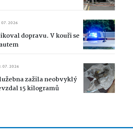
. 07. 2026
ikoval dopravu. V kouři se
 autem
3. 07. 2026
lužebna zažila neobvyklý
evzdal 15 kilogramů