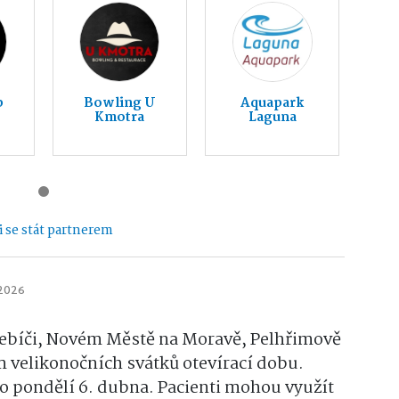
b
Bowling U
Aquapark
Kmotra
Laguna
 se stát partnerem
 2026
řebíči, Novém Městě na Moravě, Pelhřimově
 velikonočních svátků otevírací dobu.
o pondělí 6. dubna. Pacienti mohou využít