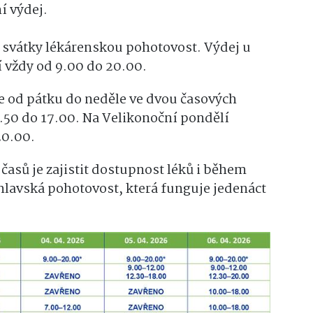
í výdej.
é svátky lékárenskou pohotovost. Výdej u
 vždy od 9.00 do 20.00.
e od pátku do neděle ve dvou časových
2.50 do 17.00. Na Velikonoční pondělí
20.00.
sů je zajistit dostupnost léků i během
ihlavská pohotovost, která funguje jedenáct