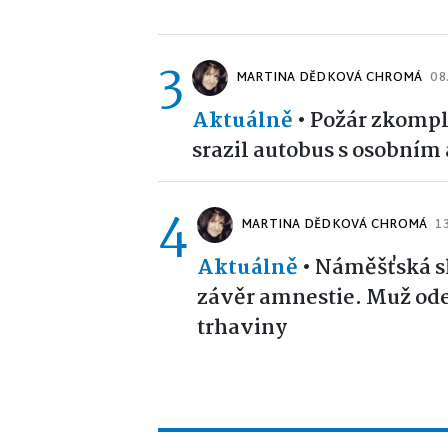
3
MARTINA DĚDKOVÁ CHROMÁ
08
Aktuálně
•
Požár zkompl
srazil autobus s osobním
4
MARTINA DĚDKOVÁ CHROMÁ
1
Aktuálně
•
Náměšťská s
závěr amnestie. Muž od
trhaviny