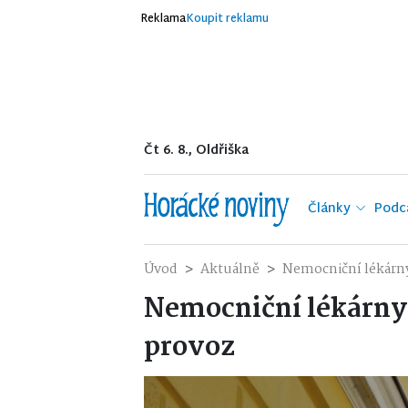
Reklama
Koupit reklamu
Čt 6. 8., Oldřiška
Články
Podc
Úvod
Aktuálně
Nemocniční lékárny
Nemocniční lékárny 
provoz