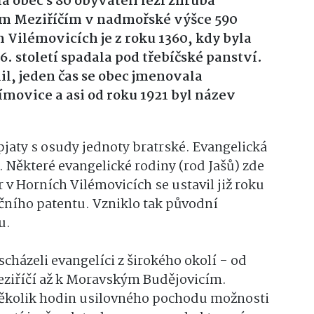
obec s 80 obyvateli leží zhruba
kým Meziříčím v nadmořské výšce 590
 Vilémovicích je z roku 1360, kdy byla
. století spadala pod třebíčské panství.
l, jeden čas se obec jmenovala
ímovice a asi od roku 1921 byl název
jaty s osudy jednoty bratrské. Evangelická
 Některé evangelické rodiny (rod Jašů) zde
r v Horních Vilémovicích se ustavil již roku
nčního patentu. Vzniklo tak původní
u.
házeli evangelíci z širokého okolí - od
Meziříčí až k Moravským Budějovicím.
několik hodin usilovného pochodu možnosti