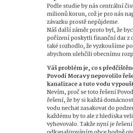
Podle studie by nás centrální čis
milionů korun, což je pro nás n
závazku prostě nepůjdeme.
Náš další záměr proto byl, že b
pořízení poskytli finanční dar z
také rozhodlo, že vyzkoušíme po
abychom ulehčili obecnímu rozp
Váš problém je, co s předčiště
Povodí Moravy nepovolilo řešen
kanalizace a tuto vodu vypoušt
Nevím, proč se toto řešení Povod
řešení, že by si každá domácnos
vodu nechat zasakovat do podz
každému by to ale z hlediska ve
vyhovovalo. Takže nyní je řešen
odkanalizováním obce hodně otev