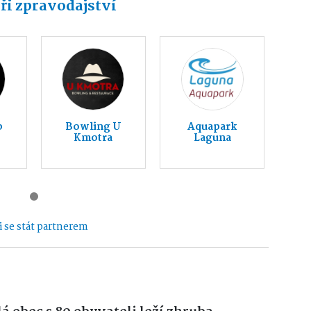
ři zpravodajství
b
Bowling U
Aquapark
Kmotra
Laguna
 se stát partnerem