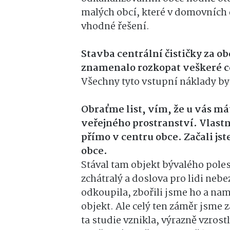
malých obcí, které v domovních č
vhodné řešení.
Stavba centrální čističky za ob
znamenalo rozkopat veškeré ce
Všechny tyto vstupní náklady by 
Obraťme list, vím, že u vás má
veřejného prostranství. Vlast
přímo v centru obce. Začali j
obce.
Stával tam objekt bývalého poles
zchátralý a doslova pro lidi nebe
odkoupila, zbořili jsme ho a nam
objekt. Ale celý ten záměr jsme za
ta studie vznikla, výrazně vzrost