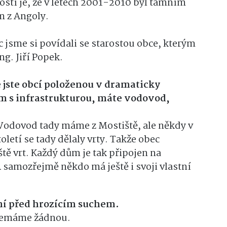
ostí je, že v letech 2001-2010 byl tamním
 z Angoly.
 jsme si povídali se starostou obce, kterým
g. Jiří Popek.
e jste obcí položenou v dramaticky
om s infrastrukturou, máte vodovod,
odovod tady máme z Mostiště, ale někdy v
letí se tady dělaly vrty. Takže obec
tě vrt. Každý dům je tak připojen na
A samozřejmě někdo má ještě i svoji vlastní
tění před hrozícím suchem.
 nemáme žádnou.