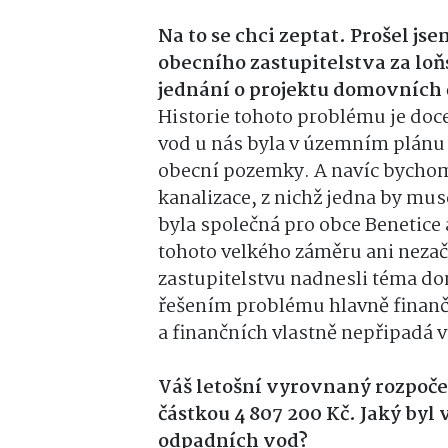
Na to se chci zeptat. Prošel js
obecního zastupitelstva za loň
jednání o projektu domovních 
Historie tohoto problému je doc
vod u nás byla v územním plánu o
obecní pozemky. A navíc bychom
kanalizace, z nichž jedna by mu
byla společná pro obce Benetice 
tohoto velkého záměru ani nezača
zastupitelstvu nadnesli téma d
řešením problému hlavně finančn
a finančních vlastně nepřipadá 
Váš letošní vyrovnaný rozpočet
částkou 4 807 200 Kč. Jaký byl 
odpadních vod?