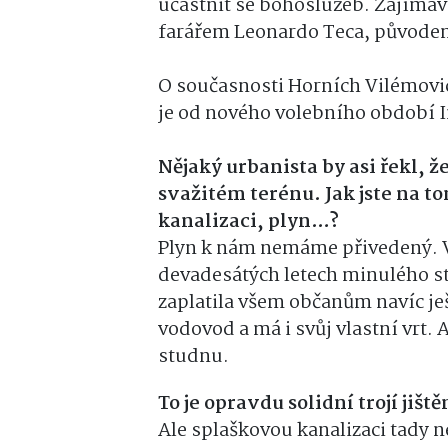
účastnit se bohoslužeb. Zajímav
farářem Leonardo Teca, původem
O současnosti Horních Vilémovic
je od nového volebního období In
Nějaký urbanista by asi řekl, ž
svažitém terénu. Jak jste na t
kanalizaci, plyn…?
Plyn k nám nemáme přivedený. V
devadesátých letech minulého sto
zaplatila všem občanům navíc ješ
vodovod a má i svůj vlastní vrt. 
studnu.
To je opravdu solidní trojí jiš
Ale splaškovou kanalizaci tady