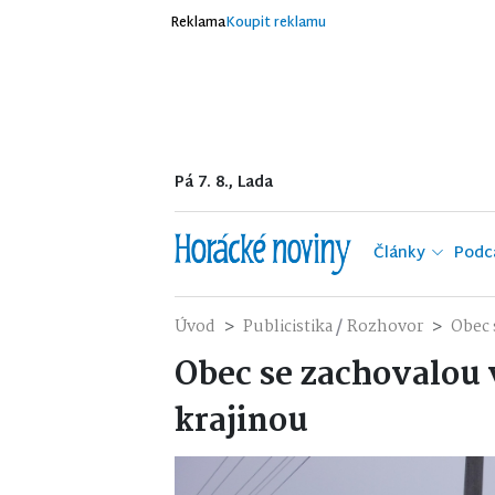
Reklama
Koupit reklamu
Pá 7. 8., Lada
Články
Podc
/
Úvod
Publicistika
Rozhovor
Obec 
Obec se zachovalou
krajinou