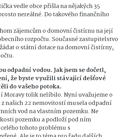
tička vedle obce přišla na nějakých 35
aprosto nereálné. Do takového finančního
ychom zájemcům o domovní čistírnu na její
 obecního rozpočtu. Současné zastupitelstvo
žádat o státní dotace na domovní čistírny,
očtu.
nou odpadní vodou. Jak jsem se dočetl,
í, že byste využili stávající dešťové
ěli do vašeho potoka.
í Moravy tolik nelíbilo. Nyní uvažujeme o
t z našich 22 nemovitostí musela odpadní
emních vod na vlastním pozemku. Ne
likosti pozemku a podloží pod ním
í celého tohoto problému s
řené. Ale je to téma pro řadu dalších