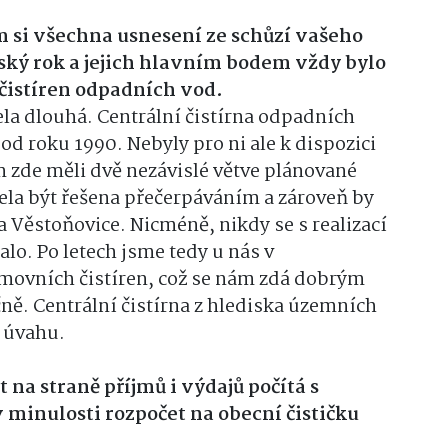
em si všechna usnesení ze schůzí vašeho
ský rok a jejich hlavním bodem vždy bylo
čistíren odpadních vod.
ela dlouhá. Centrální čistírna odpadních
d roku 1990. Nebyly pro ni ale k dispozici
 zde měli dvě nezávislé větve plánované
sela být řešena přečerpáváním a zároveň by
a Věstoňovice. Nicméně, nikdy se s realizací
lo. Po letech jsme tedy u nás v
omovních čistíren, což se nám zdá dobrým
ě. Centrální čistírna z hlediska územních
v úvahu.
 na straně příjmů i výdajů počítá s
v minulosti rozpočet na obecní čističku