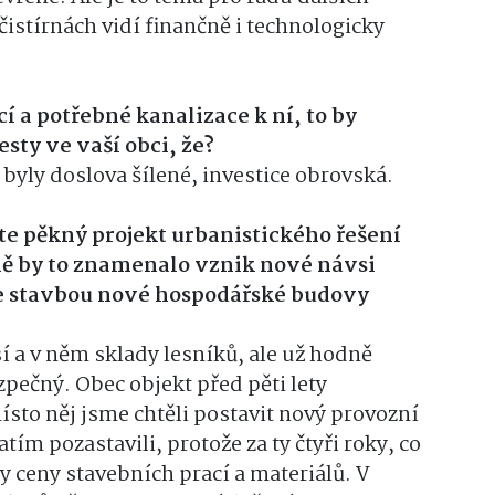
istírnách vidí finančně i technologicky
cí a potřebné kanalizace k ní, to by
sty ve vaší obci, že?
byly doslova šílené, investice obrovská.
te pěkný projekt urbanistického řešení
ně by to znamenalo vznik nové návsi
ste stavbou nové hospodářské budovy
í a v něm sklady lesníků, ale už hodně
zpečný. Obec objekt před pěti lety
ísto něj jsme chtěli postavit nový provozní
tím pozastavili, protože za ty čtyři roky, co
ly ceny stavebních prací a materiálů. V