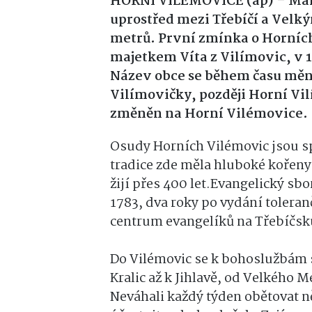
HORNÍ VILÉMOVICE (ap) – Malá 
uprostřed mezi Třebíčí a Vel
metrů. První zmínka o Horních
majetkem Víta z Vilímovic, v 16
Název obce se během času měni
Vilímovičky, později Horní Vil
změněn na Horní Vilémovice.
Osudy Horních Vilémovic jsou sp
tradice zde měla hluboké kořeny.
žijí přes 400 let.Evangelický sbo
1783, dva roky po vydání tolera
centrum evangelíků na Třebíčsk
Do Vilémovic se k bohoslužbám sc
Kralic až k Jihlavě, od Velkého 
Neváhali každý týden obětovat 