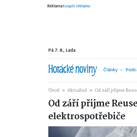
Reklama
Koupit reklamu
Pá 7. 8., Lada
Články
Podc
Úvod
Aktuálně
Od září přijme Reus
Od září přijme Reus
elektrospotřebiče