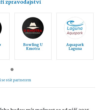
ři zpravodajství
b
Bowling U
Aquapark
Kmotra
Laguna
 se stát partnerem