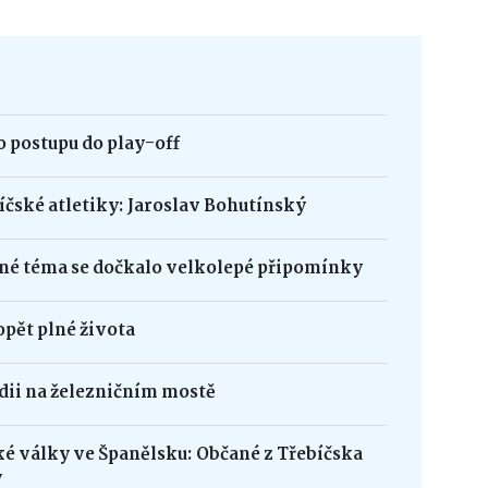
 postupu do play-off
bíčské atletiky: Jaroslav Bohutínský
né téma se dočkalo velkolepé připomínky
opět plné života
édii na železničním mostě
ké války ve Španělsku: Občané z Třebíčska
y