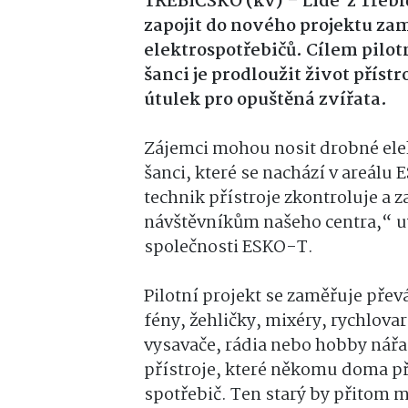
TŘEBÍČSKO (kv) – Lidé z Třebí
zapojit do nového projektu z
elektrospotřebičů. Cílem pilot
šanci je prodloužit život příst
útulek pro opuštěná zvířata.
Zájemci mohou nosit drobné ele
šanci, které se nachází v areálu 
technik přístroje zkontroluje a 
návštěvníkům našeho centra,“ uv
společnosti ESKO-T.
Pilotní projekt se zaměřuje přev
fény, žehličky, mixéry, rychlova
vysavače, rádia nebo hobby nářa
přístroje, které někomu doma pře
spotřebič. Ten starý by přitom m