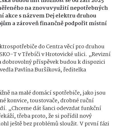
čska budou mít možnost se od září 2025
aměřeného na znovuvyužití nepotřebných
ní akce s názvem Dej elektru druhou
rojům a zároveň finančně podpořit místní
ktrospotřebiče do Centra věcí pro druhou
ESKO-T v Třebíči v Hrotovické ulici. „Revizní
za dobrovolný příspěvek budou k dispozici
edla Pavlína Buršíková, ředitelka
ážně na malé domácí spotřebiče, jako jsou
rné konvice, toustovače, drobné ruční
dí. „Chceme dát šanci odevzdat funkční
káží, třeba proto, že si pořídil nový
ohl ještě bez problémů sloužit. V první fázi