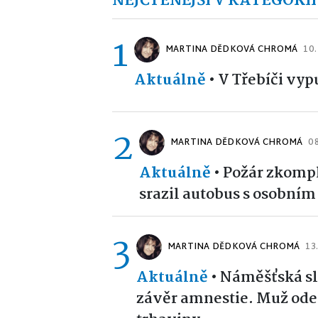
NEJČTENĚJŠÍ V KATEGORII
1
MARTINA DĚDKOVÁ CHROMÁ
10.
Aktuálně
•
V Třebíči vyp
2
MARTINA DĚDKOVÁ CHROMÁ
08
Aktuálně
•
Požár zkompl
srazil autobus s osobní
3
MARTINA DĚDKOVÁ CHROMÁ
13
Aktuálně
•
Náměšťská sl
závěr amnestie. Muž ode