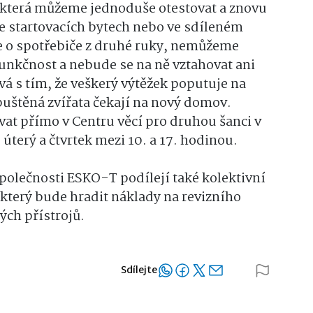
 která můžeme jednoduše otestovat a znovu
e startovacích bytech nebo ve sdíleném
e o spotřebiče z druhé ruky, nemůžeme
unkčnost a nebude se na ně vztahovat ani
á s tím, že veškerý výtěžek poputuje na
puštěná zvířata čekají na nový domov.
t přímo v Centru věcí pro druhou šanci v
úterý a čtvrtek mezi 10. a 17. hodinou.
polečnosti ESKO-T podílejí také kolektivní
který bude hradit náklady na revizního
ých přístrojů.
Sdílejte