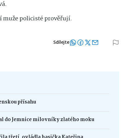
vá.
í muže policisté prověřují.
Sdílejte
jenskou přísahu
kal do Jemnice milovníky zlatého moku
la třetí, ovládla hasička Kateřina