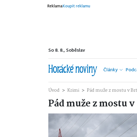
Reklama
Koupit reklamu
So 8. 8., Soběslav
Články
Podc
Úvod
Krimi
Pád muže z mostu v Brtn
Pád muže z mostu v B