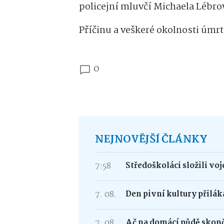
policejní mluvčí Michaela Lébro
Příčinu a veškeré okolnosti úmrt
0
NEJNOVĚJŠÍ ČLÁNKY
7:58
Středoškoláci složili vo
7. 08.
Den pivní kultury přilá
7. 08.
Ač na domácí půdě skonči