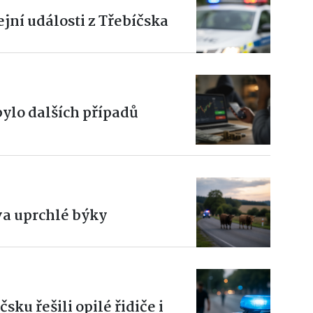
jní události z Třebíčska
bylo dalších případů
dva uprchlé býky
čsku řešili opilé řidiče i