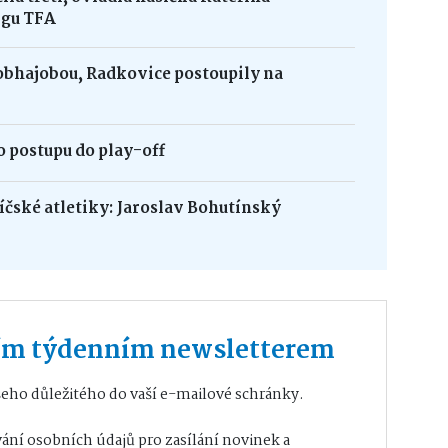
igu TFA
obhajobou, Radkovice postoupily na
 postupu do play-off
bíčské atletiky: Jaroslav Bohutínský
ším týdenním newsletterem
eho důležitého do vaší e-mailové schránky.
ání osobních údajů
pro zasílání novinek a