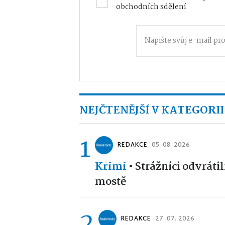
obchodních sdělení
NEJČTENĚJŠÍ V KATEGORII
1
REDAKCE
05. 08. 2026
Krimi
•
Strážníci odvráti
mostě
2
REDAKCE
27. 07. 2026