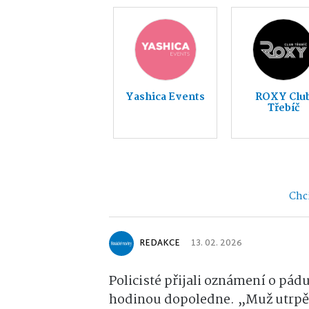
Yashica Events
ROXY Clu
Třebíč
Chci
REDAKCE
13. 02. 2026
Policisté přijali oznámení o pád
hodinou dopoledne. „Muž utrpěl 