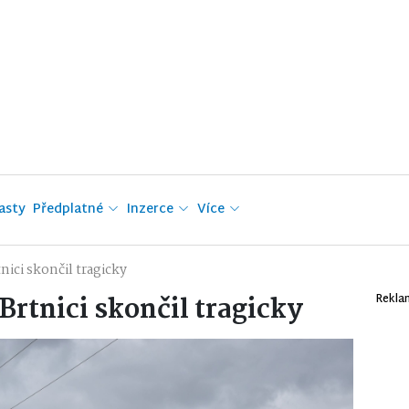
asty
Předplatné
Inzerce
Více
ici skončil tragicky
rtnici skončil tragicky
Rekla