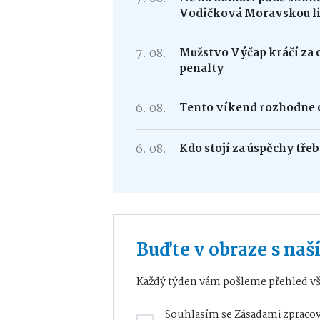
Vodičková Moravskou l
7. 08.
Mužstvo Výčap kráčí za 
penalty
6. 08.
Tento víkend rozhodne o
6. 08.
Kdo stojí za úspěchy tře
Buďte v obraze s na
Každý týden vám pošleme přehled vš
Souhlasím se
Zásadami zpracov