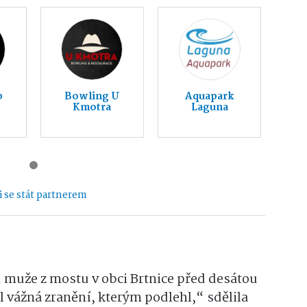
b
Bowling U
Aquapark
Kmotra
Laguna
 se stát partnerem
u muže z mostu v obci Brtnice před desátou
vážná zranění, kterým podlehl,“ sdělila