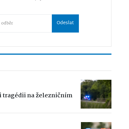
Odeslat
li tragédii na železničním