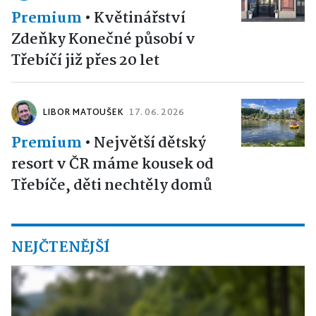
Premium
•
Květinářství
Zdeňky Konečné působí v
Třebíčí již přes 20 let
LIBOR MATOUŠEK
17. 06. 2026
Premium
•
Největší dětský
resort v ČR máme kousek od
Třebíče, děti nechtěly domů
NEJČTENĚJŠÍ