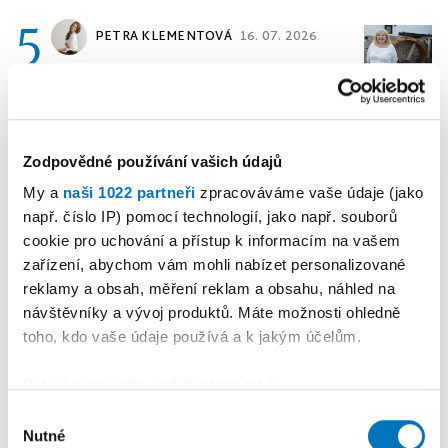
5
PETRA KLEMENTOVÁ
16. 07. 2026
Publicistika
•
„A přece se
točí.“ V Dašovském mlýně se
roztočilo nové mlýnské kolo
Zodpovědné používání vašich údajů
My a
naši 1022 partneři
zpracováváme vaše údaje (jako
Reklama
Koupit reklamu
např. číslo IP) pomocí technologií, jako např. souborů
cookie pro uchování a přístup k informacím na vašem
zařízení, abychom vám mohli nabízet personalizované
reklamy a obsah, měření reklam a obsahu, náhled na
návštěvníky a vývoj produktů. Máte možnosti ohledně
toho, kdo vaše údaje používá a k jakým účelům.
Pokud to povolíte, rádi bychom také:
Shromažďovali informace o vaší geografické
Výběr
Nutné
poloze, které mohou být přesné na několik metrů
souhlasu