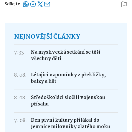
Sdílejte
NEJNOVĚJŠÍ ČLÁNKY
7:33
Na myslivecká setkání se těší
všechny děti
8. 08.
Létající vzpomínky z překližky,
balzy a lišt
8. 08.
Středoškoláci složili vojenskou
přísahu
7. 08.
Den pivní kultury přilákal do
Jemnice milovníky zlatého moku