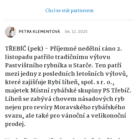
Chci se stát partnerem
PETRA KLEMENTOVÁ
06. 11. 2025
TŘEBÍČ (pek) – Příjemné nedělní ráno 2.
listopadu patřilo tradičnímu výlovu
Pastvištního rybníka u Starče. Ten patří
mezi jedny z posledních letošních výlovů,
které zajišťuje Rybí líheň, spol. s r. o.,
majetek Místní rybářské skupiny PS Třebíč.
Líheň se zabývá chovem násadových ryb
nejen pro revíry Moravského rybářského
svazu, ale také pro vánoční a velikonoční
prodej.