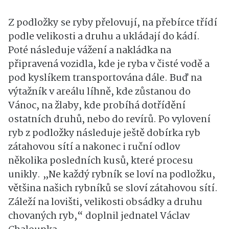
Z podložky se ryby přelovují, na přebírce třídí
podle velikosti a druhu a ukládají do kádí.
Poté následuje vážení a nakládka na
připravená vozidla, kde je ryba v čisté vodě a
pod kyslíkem transportována dále. Buď na
výtažník v areálu líhně, kde zůstanou do
Vánoc, na žlaby, kde probíhá dotřídění
ostatních druhů, nebo do revírů. Po vylovení
ryb z podložky následuje ještě dobírka ryb
zátahovou sítí a nakonec i ruční odlov
několika posledních kusů, které procesu
unikly. „Ne každý rybník se loví na podložku,
většina našich rybníků se sloví zátahovou sítí.
Záleží na lovišti, velikosti obsádky a druhu
chovaných ryb,“ doplnil jednatel Václav