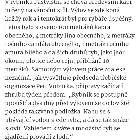
V rybníku Pastvištní se chová především kapr
určený na vánoční stůl. Výlov se zde koná
každý rok a i tentokrát byl pro rybáře úspěšný.
Letos bylo sloveno 100 metráků kapra
obecného, 4 metráky lína obecného, 2 metráky
ročního candáta obecného, 1 metrák ročního
amura bílého a dalších druhů ryb, jako jsou
okoun, plotice nebo cejn, přibližně 10
metráků. Samotným výlovem práce zdaleka
nezačíná. Jak vysvětluje předseda třebíčské
organizace Petr Voburka, přípravy začínají
zhruba týden předem: „Rybník se postupně
upouští a dva dny před výlovem se do loviště
pokládá takzvaná podložka. Na tu se s
ubývající vodou sjede ryba, a dá se tak snáze
slovit. Vzhledem k váze a množství ryb se
zjadření provádí z lodí.“