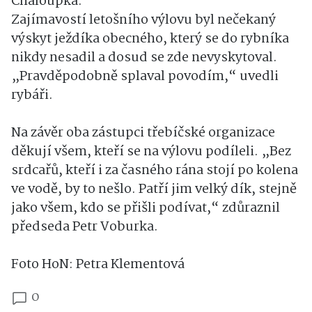
Chaloupka.
Zajímavostí letošního výlovu byl nečekaný
výskyt ježdíka obecného, který se do rybníka
nikdy nesadil a dosud se zde nevyskytoval.
„Pravděpodobně splaval povodím,“ uvedli
rybáři.
Na závěr oba zástupci třebíčské organizace
děkují všem, kteří se na výlovu podíleli. „Bez
srdcařů, kteří i za časného rána stojí po kolena
ve vodě, by to nešlo. Patří jim velký dík, stejně
jako všem, kdo se přišli podívat,“ zdůraznil
předseda Petr Voburka.
Foto HoN: Petra Klementová
0