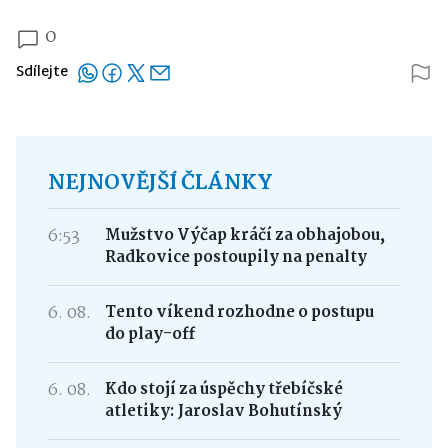
0
Sdílejte
NEJNOVĚJŠÍ ČLÁNKY
6:53
Mužstvo Výčap kráčí za obhajobou,
Radkovice postoupily na penalty
6. 08.
Tento víkend rozhodne o postupu
do play-off
6. 08.
Kdo stojí za úspěchy třebíčské
atletiky: Jaroslav Bohutínský