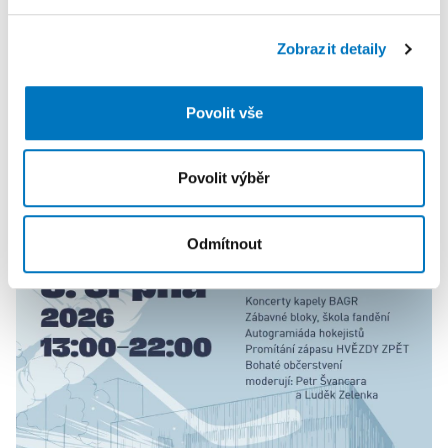
sociálních médií a analýze naší návštěvnosti využíváme
soubory cookie. Informace o tom, jak náš web používáte,
Zobrazit detaily
sdílíme se svými partnery pro sociální média, inzerci a
analýzy. Partneři tyto údaje mohou zkombinovat s
dalšími informacemi, které jste jim poskytli nebo které
Povolit vše
získali v důsledku toho, že používáte jejich služby.
Povolit výběr
PETRA KLEMENTOVÁ
Odmítnout
08. 08.