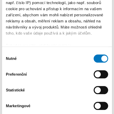
např. číslo IP) pomocí technologií, jako např. souborů
cookie pro uchování a přístup k informacím na vašem
zařízení, abychom vám mohli nabízet personalizované
reklamy a obsah, měření reklam a obsahu, náhled na
návštěvníky a vývoj produktů. Máte možnosti ohledně
toho, kdo vaše údaje používá a k jakým účelům.
Pokud to povolíte, rádi bychom také:
Shromažďovali informace o vaší geografické
Výběr
Nutné
poloze, které mohou být přesné na několik metrů
souhlasu
Identifikovali vaše zařízení pomocí aktivního
skenování pro konkrétní charakteristiky (otisk prstu)
Preferenční
Zjistěte více o tom, jak zpracováváme vaše osobní
KALENDÁŘ AKCÍ
údaje, a nastavte si předvolby v
části s podrobnostmi
.
Další
Statistické
Svůj souhlas můžete kdykoliv změnit nebo odvolat v
části Prohlášení o souborech cookie.
Marketingové
K personalizaci obsahu a reklam, poskytování funkcí