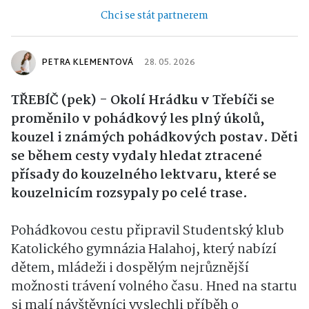
Chci se stát partnerem
PETRA KLEMENTOVÁ
28. 05. 2026
TŘEBÍČ (pek) - Okolí Hrádku v Třebíči se
proměnilo v pohádkový les plný úkolů,
kouzel i známých pohádkových postav. Děti
se během cesty vydaly hledat ztracené
přísady do kouzelného lektvaru, které se
kouzelnicím rozsypaly po celé trase.
Pohádkovou cestu připravil Studentský klub
Katolického gymnázia Halahoj, který nabízí
dětem, mládeži i dospělým nejrůznější
možnosti trávení volného času. Hned na startu
si malí návštěvníci vyslechli příběh o