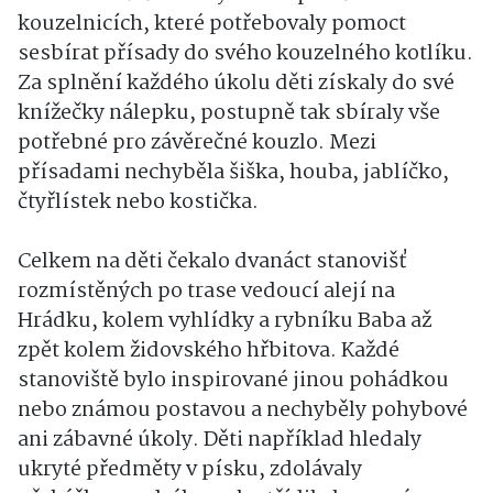
kouzelnicích, které potřebovaly pomoct
sesbírat přísady do svého kouzelného kotlíku.
Za splnění každého úkolu děti získaly do své
knížečky nálepku, postupně tak sbíraly vše
potřebné pro závěrečné kouzlo. Mezi
přísadami nechyběla šiška, houba, jablíčko,
čtyřlístek nebo kostička.
Celkem na děti čekalo dvanáct stanovišť
rozmístěných po trase vedoucí alejí na
Hrádku, kolem vyhlídky a rybníku Baba až
zpět kolem židovského hřbitova. Každé
stanoviště bylo inspirované jinou pohádkou
nebo známou postavou a nechyběly pohybové
ani zábavné úkoly. Děti například hledaly
ukryté předměty v písku, zdolávaly