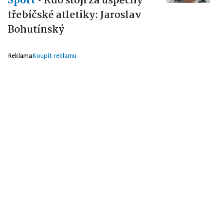
Sport
•
Kdo stojí za úspěchy
třebíčské atletiky: Jaroslav
Bohutínský
Reklama
Koupit reklamu