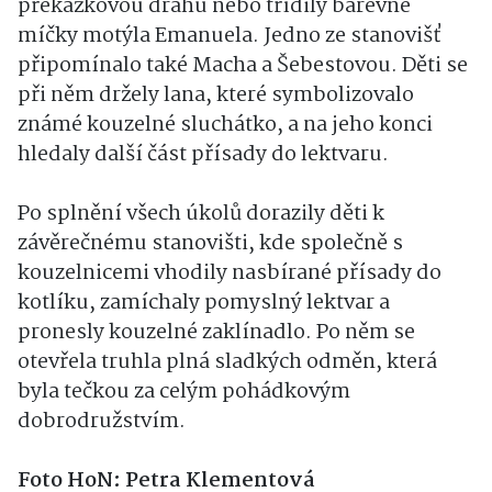
překážkovou dráhu nebo třídily barevné
míčky motýla Emanuela. Jedno ze stanovišť
připomínalo také Macha a Šebestovou. Děti se
při něm držely lana, které symbolizovalo
známé kouzelné sluchátko, a na jeho konci
hledaly další část přísady do lektvaru.
Po splnění všech úkolů dorazily děti k
závěrečnému stanovišti, kde společně s
kouzelnicemi vhodily nasbírané přísady do
kotlíku, zamíchaly pomyslný lektvar a
pronesly kouzelné zaklínadlo. Po něm se
otevřela truhla plná sladkých odměn, která
byla tečkou za celým pohádkovým
dobrodružstvím.
Foto HoN: Petra Klementová