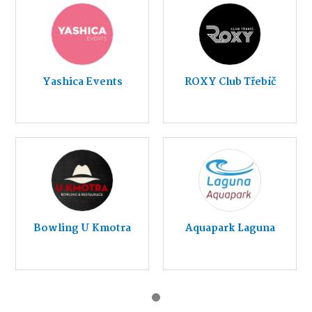
Yashica Events
ROXY Club Třebíč
Bowling U Kmotra
Aquapark Laguna