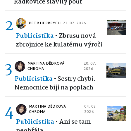
Radkovice slavily pouť
2
PETR HERBRYCH
22. 07. 2026
Publicistika
•
Zbrusu nová
zbrojnice ke kulatému výročí
3
MARTINA DĚDKOVÁ
20. 07.
CHROMÁ
2026
Publicistika
•
Sestry chybí.
Nemocnice bijí na poplach
4
MARTINA DĚDKOVÁ
04. 08.
CHROMÁ
2026
Publicistika
•
Ani se tam
neohřála