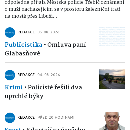
odpoledne přijala Městská policie Třebíč oznámení
o muži nacházejícím se v prostoru železniční trati
na mostě přes Libuši...
REDAKCE
05. 08. 2026
Publicistika
•
Omluva paní
Glabasňové
REDAKCE
04. 08. 2026
Krimi
•
Policisté řešili dva
uprchlé býky
REDAKCE
PŘED 20 HODINAMI