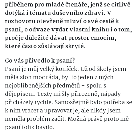
příběhem pro mladé čtenáře, jenž se citlivě
dotýká i tématu duševního zdraví. V
rozhovoru otevřeně mluví o své cestě k
psaní, o odvaze vydat vlastní knihu i o tom,
proč je důležité dávat prostor emocím,
které často zůstávají skryté.
Co vás přivedlo k psaní?
Psaní je můj velký koníček. Už od školy jsem
měla sloh moc ráda, byl to jeden z mých
nejoblíbenějších předmětů – spolu s
dějepisem. Texty mi šly přirozeně, nápady
přicházely rychle. Samozřejmě bylo potřeba se
k nim vracet a upravovat je, ale nikdy jsem
neměla problém začít. Možná právě proto mě
psaní tolik bavilo.