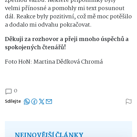
zpětnou vazbu. Některé připomínky byly
velmi přínosné a pomohly mi text posunout
dál. Reakce byly pozitivní, což mě moc potěšilo
a dodalo mi odvahu pokračovat.
Děkuji za rozhovor a přeji mnoho úspěchů a
spokojených čtenářů!
Foto HoN: Martina Dědková Chromá
0
Sdílejte
NEJNOVĚJŠÍ ČLÁNKY