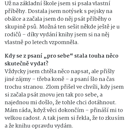
Už na základní škole jsem si psala vlastní
příběhy. Dostala jsem notýsek s pejsky na
obálce a začala jsem do něj psát příběhy o
skupině psů. Možná ten sešit někde ještě je u
rodičů – díky vydání knihy jsem si na něj
vlastně po letech vzpomněla.
Kdy se z psaní „pro sebe“ stala touha něco
skutečně vydat?
Vždycky jsem chtěla něco napsat, ale přišly
jiné zájmy – třeba koně – a psaní šlo na čas
trochu stranou. Zlom přišel ve chvíli, kdy jsem
si začala psát znovu jen tak pro sebe, a
najednou mi došlo, že tohle chci dotáhnout.
Mám ráda, když věci dokončím – přináší mi to
velkou radost. A tak jsem si řekla, že to zkusím
a že knihu opravdu vydám.