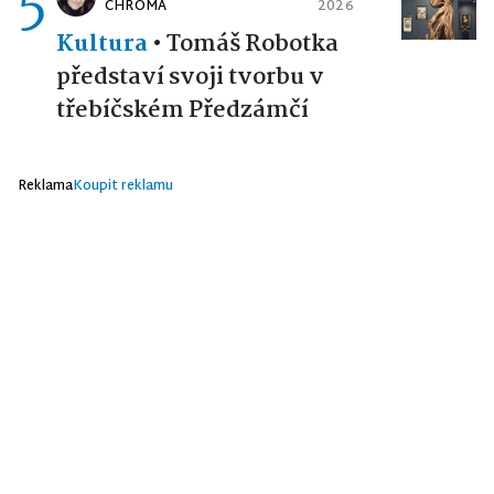
5
CHROMÁ
2026
Kultura
•
Tomáš Robotka
představí svoji tvorbu v
třebíčském Předzámčí
Reklama
Koupit reklamu