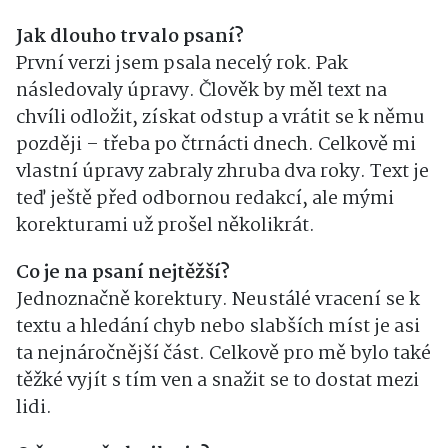
Jak dlouho trvalo psaní?
První verzi jsem psala necelý rok. Pak
následovaly úpravy. Člověk by měl text na
chvíli odložit, získat odstup a vrátit se k němu
později – třeba po čtrnácti dnech. Celkově mi
vlastní úpravy zabraly zhruba dva roky. Text je
teď ještě před odbornou redakcí, ale mými
korekturami už prošel několikrát.
Co je na psaní nejtěžší?
Jednoznačně korektury. Neustálé vracení se k
textu a hledání chyb nebo slabších míst je asi
ta nejnáročnější část. Celkově pro mě bylo také
těžké vyjít s tím ven a snažit se to dostat mezi
lidi.