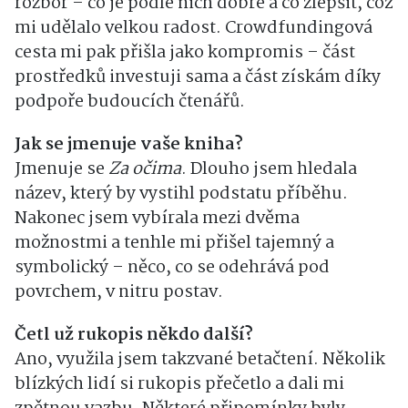
rozbor – co je podle nich dobré a co zlepšit, což
mi udělalo velkou radost. Crowdfundingová
cesta mi pak přišla jako kompromis – část
prostředků investuji sama a část získám díky
podpoře budoucích čtenářů.
Jak se jmenuje vaše kniha?
Jmenuje se
Za očima
. Dlouho jsem hledala
název, který by vystihl podstatu příběhu.
Nakonec jsem vybírala mezi dvěma
možnostmi a tenhle mi přišel tajemný a
symbolický – něco, co se odehrává pod
povrchem, v nitru postav.
Četl už rukopis někdo další?
Ano, využila jsem takzvané betačtení. Několik
blízkých lidí si rukopis přečetlo a dali mi