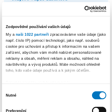
7:58
Středoškoláci složili vojenskou
přísahu
Zodpovědné používání vašich údajů
7. 08.
Den pivní kultury přilákal do
My a
naši 1022 partneři
zpracováváme vaše údaje (jako
Jemnice milovníky zlatého moku
např. číslo IP) pomocí technologií, jako např. souborů
cookie pro uchování a přístup k informacím na vašem
7. 08.
Ač na domácí půdě skončila třetí,
zařízení, abychom vám mohli nabízet personalizované
ovládla hasička Kateřina
reklamy a obsah, měření reklam a obsahu, náhled na
Vodičková Moravskou ligu TFA
návštěvníky a vývoj produktů. Máte možnosti ohledně
toho, kdo vaše údaje používá a k jakým účelům.
7. 08.
Mužstvo Výčap kráčí za obhajobou,
Radkovice postoupily na penalty
Pokud to povolíte, rádi bychom také:
Shromažďovali informace o vaší geografické
Výběr
6. 08.
Tento víkend rozhodne o postupu
Nutné
poloze, které mohou být přesné na několik metrů
souhlasu
do play-off
Identifikovali vaše zařízení pomocí aktivního
skenování pro konkrétní charakteristiky (otisk prstu)
Preferenční