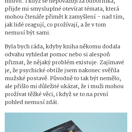
mluvit. I když se nepovažuji za odborníka,
přijde mi smysluplné otevírat témata, která
mohou čtenáře přimět k zamyšlení – nad tím,
jak lidé reagují, co prožívají, a že v tom
nemusí být sami.
Byla bych ráda, kdyby kniha někomu dodala
odvahu vyhledat pomoc nebo si alespoň
přiznat, že nějaký problém existuje. Zajímavé
je, že psychické obtíže jsem nakonec svěřila
mužské postavě. Původně to tak být nemělo,
ale přišlo mi důležité ukázat, že i muži mohou
prožívat těžké věci, i když se to na první
pohled nemusí zdát.