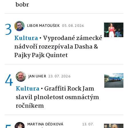
bobr
3
LIBOR MATOUŠEK
05. 08. 2026
Kultura
•
Vyprodané zámecké
nádvoří rozezpívala Dasha &
Pajky Pajk Quintet
4
JAN UHER
23. 07. 2026
Kultura
•
Graffiti Rock Jam
slavil plnoletost osmnáctým
ročníkem
MARTINA DĚDKOVÁ
13. 07.