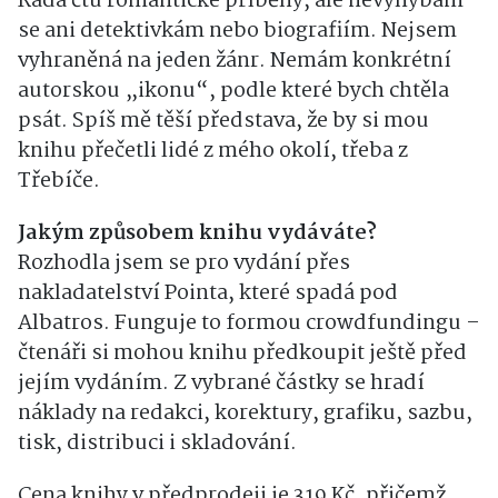
Ráda čtu romantické příběhy, ale nevyhýbám
se ani detektivkám nebo biografiím. Nejsem
vyhraněná na jeden žánr. Nemám konkrétní
autorskou „ikonu“, podle které bych chtěla
psát. Spíš mě těší představa, že by si mou
knihu přečetli lidé z mého okolí, třeba z
Třebíče.
Jakým způsobem knihu vydáváte?
Rozhodla jsem se pro vydání přes
nakladatelství Pointa, které spadá pod
Albatros. Funguje to formou crowdfundingu –
čtenáři si mohou knihu předkoupit ještě před
jejím vydáním. Z vybrané částky se hradí
náklady na redakci, korektury, grafiku, sazbu,
tisk, distribuci i skladování.
Cena knihy v předprodeji je 319 Kč, přičemž