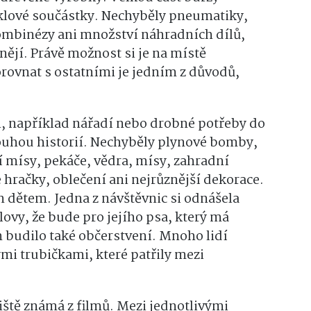
klové součástky. Nechyběly pneumatiky,
ombinézy ani množství náhradních dílů,
nějí. Právě možnost si je na místě
rovnat s ostatními je jedním z důvodů,
ci, například nářadí nebo drobné potřeby do
ouhou historií. Nechyběly plynové bomby,
 mísy, pekáče, vědra, mísy, zahradní
 hračky, oblečení ani nejrůznější dekorace.
en dětem. Jedna z návštěvnic si odnášela
ovy, že bude pro jejího psa, který má
 budilo také občerstvení. Mnoho lidí
i trubičkami, které patřily mezi
iště známá z filmů. Mezi jednotlivými