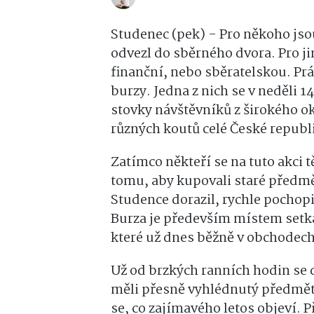
Studenec (pek) - Pro někoho jsou 
odvezl do sběrného dvora. Pro j
finanční, nebo sběratelskou. Pr
burzy. Jedna z nich se v neděli 1
stovky návštěvníků z širokého ok
různých koutů celé České republ
Zatímco někteří se na tuto akci tě
tomu, aby kupovali staré předmě
Studence dorazil, rychle pochop
Burza je především místem setká
které už dnes běžně v obchodech
Už od brzkých ranních hodin se d
měli přesně vyhlédnutý předmět, 
se, co zajímavého letos objeví.