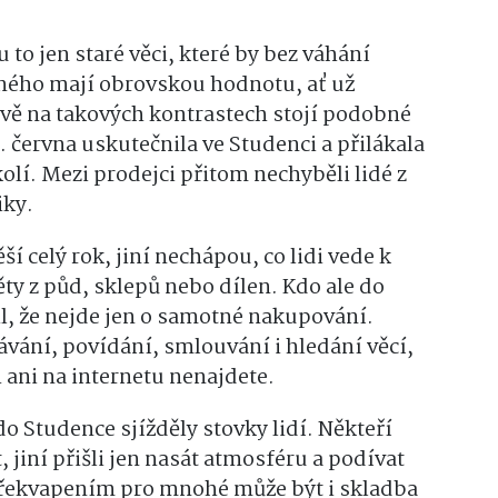
to jen staré věci, které by bez váhání
iného mají obrovskou hodnotu, ať už
ávě na takových kontrastech stojí podobné
4. června uskutečnila ve Studenci a přilákala
olí. Mezi prodejci přitom nechyběli lidé z
iky.
ší celý rok, jiní nechápou, co lidi vede k
ty z půd, sklepů nebo dílen. Kdo ale do
il, že nejde jen o samotné nakupování.
vání, povídání, smlouvání i hledání věcí,
 ani na internetu nenajdete.
o Studence sjížděly stovky lidí. Někteří
jiní přišli jen nasát atmosféru a podívat
 Překvapením pro mnohé může být i skladba