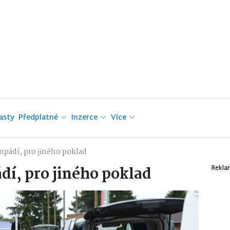
asty
Předplatné
Inzerce
Více
pádí, pro jiného poklad
í, pro jiného poklad
Rekla