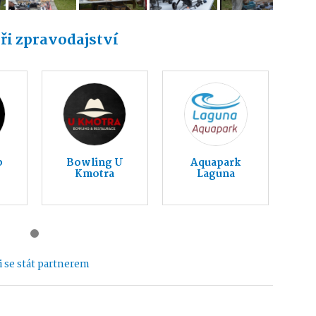
ři zpravodajství
b
Bowling U
Aquapark
Kmotra
Laguna
 se stát partnerem