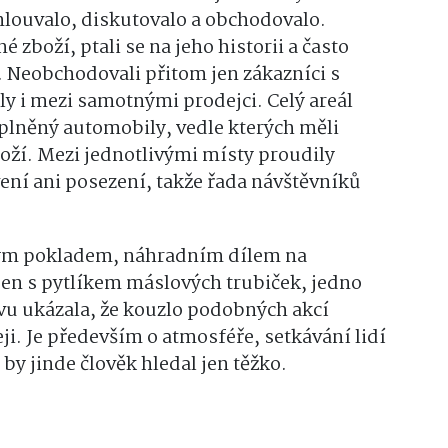
louvalo, diskutovalo a obchodovalo.
é zboží, ptali se na jeho historii a často
 Neobchodovali přitom jen zákazníci s
y i mezi samotnými prodejci. Celý areál
zaplněný automobily, vedle kterých měli
boží. Mezi jednotlivými místy proudily
ení ani posezení, takže řada návštěvníků
ckým pokladem, náhradním dílem na
en s pytlíkem máslových trubiček, jedno
ovu ukázala, že kouzlo podobných akcí
i. Je především o atmosféře, setkávání lidí
 by jinde člověk hledal jen těžko.