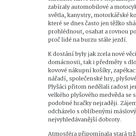
zabíraly automobilové a motocy
světla, kanystry, motorkářské k
které se dnes často jen těžko shá
prohlédnout, osahat a rovnou po
proč lidé na burzu stále jezdí.
K dostání byly jak zcela nové vě
domácnosti, tak i předměty s dl
kovové nákupní košíky, zapékací
nářadí, společenské hry, plyšové
Plyšáci přitom nedělali radost j
velkého plyšového medvěda se sl
podobné hračky nejraději. Zájem
odcházelo s oblíbenými máslovým
nejvyhledávanější dobroty.
Atmosféra připomínala stará trž