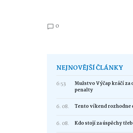
0
NEJNOVĚJŠÍ ČLÁNKY
6:53
Mužstvo Výčap kráčí za 
penalty
6. 08.
Tento víkend rozhodne o
6. 08.
Kdo stojí za úspěchy tře