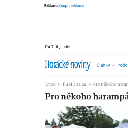
Reklama
Koupit reklamu
Pá 7. 8., Lada
Články
Podc
Úvod
Publicistika
Pro někoho haram
Pro někoho harampád