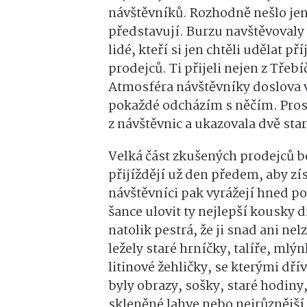
návštěvníků. Rozhodně nešlo jen 
představují. Burzu navštěvovaly 
lidé, kteří si jen chtěli udělat p
prodejců. Ti přijeli nejen z Třebí
Atmosféra návštěvníky doslova v
pokaždé odcházím s něčím. Prost
z návštěvnic a ukazovala dvě star
Velká část zkušených prodejců be
přijíždějí už den předem, aby zís
návštěvníci pak vyrážejí hned po 
šance ulovit ty nejlepší kousky d
natolik pestrá, že ji snad ani n
ležely staré hrníčky, talíře, mlý
litinové žehličky, se kterými dří
byly obrazy, sošky, staré hodiny
skleněné lahve nebo nejrůznější