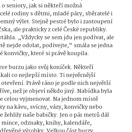
o seniory, jak si někteří možná
celé rodiny s dětmi, mladé páry, sběratelé i
říjemný výlet. Stejně pestré bylo i zastoupení
čska, ale prakticky z celé České republiky.
táhla. „Vždycky se sem jdu jen podívat, ale
ě nejde odolat, podívejte,“ smála se jedna
é konvičky, které si právě koupila.
re burzu jako svůj koníček. Někteří
kali co nejlepší místo. Ti nejvěrnější
otevření. Právě ráno je podle nich největší
říve, než je objeví někdo jiný. Nabídka byla
elze celou vyjmenovat. Na jednom místě
nky na kávu, svícny, vázy, konvičky nebo
ve žehlily naše babičky. Jen o pár metrů dál
, mince, odznaky, knihy, kalendáře,
 dřevěné výrobky. Velkou část burzy