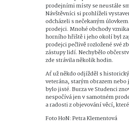
prodejními místy se neustále sm
Návštěvníci si prohlíželi vystaven
odcházeli s nečekaným úlovkem.
prodejci. Mnohé obchody vznikal
horního hřiště i jeho okolí byl 
prodejci pečlivě rozložené své z
zástupy lidí. Nechybělo občerstv
zde strávila několik hodin.
Ať už někdo odjížděl s histori
veterána, starým obrazem nebo j
bylo jisté. Burza ve Studenci zn
nespočívá jen v samotném prodej
a radosti z objevování věcí, které
Foto HoN: Petra Klementová