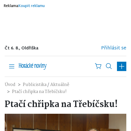
Reklama
Koupit reklamu
Přihlásit se
Čt 6. 8., Oldřiška
/
Úvod
Publicistika
Aktuálně
Ptačí chřipka na Třebíčsku!
Ptačí chřipka na Třebíčsku!