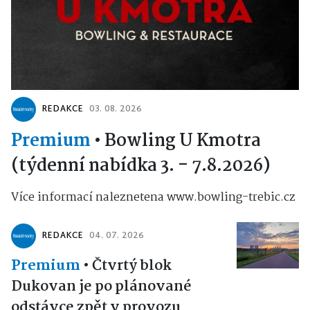
REDAKCE
03. 08. 2026
Premium
•
Bowling U Kmotra
(týdenní nabídka 3. - 7.8.2026)
Více informací naleznetena www.bowling-trebic.cz
REDAKCE
04. 07. 2026
Premium
•
Čtvrtý blok
Dukovan je po plánované
odstávce zpět v provozu