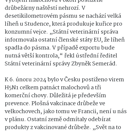
Vybíjení malochovů v okolí postižené
drůbežárny naštěstí nehrozí. V
desetikilometrovém pásmu se nachází velká
líheň u Studence, která produkuje kuřice pro
konzumní vejce. „Státní veterinární správa
informovala ostatní členské státy EU, že líheň
spadla do pásma. V případě exportu bude
nutná větší kontrola,“ řekl ústřední ředitel
Státní veterinární správy Zbyněk Semerád.
K 6. únoru 2024 bylo v Česku postiženo virem
H5N1 celkem patnáct malochovů a tři
komerční chovy. Důležitá je především
prevence. Plošná vakcinace drůbeže ve
velkochovech, jako tomu ve Francii, není u nás
v plánu. Ostatní země odmítaly odebírat
produkty z vakcinované drůbeže. „Svět na to