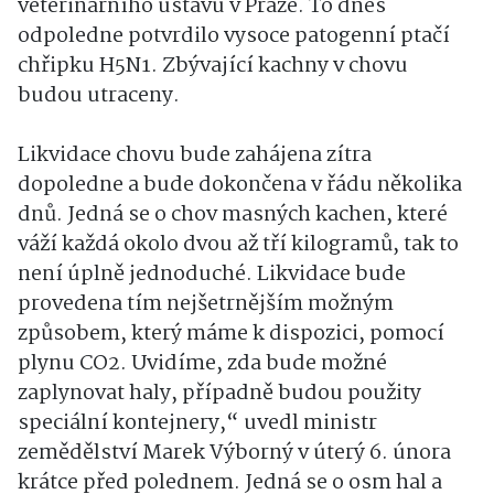
veterinárního ústavu v Praze. To dnes
odpoledne potvrdilo vysoce patogenní ptačí
chřipku H5N1. Zbývající kachny v chovu
budou utraceny.
Likvidace chovu bude zahájena zítra
dopoledne a bude dokončena v řádu několika
dnů. Jedná se o chov masných kachen, které
váží každá okolo dvou až tří kilogramů, tak to
není úplně jednoduché. Likvidace bude
provedena tím nejšetrnějším možným
způsobem, který máme k dispozici, pomocí
plynu CO2. Uvidíme, zda bude možné
zaplynovat haly, případně budou použity
speciální kontejnery,“ uvedl ministr
zemědělství Marek Výborný v úterý 6. února
krátce před polednem. Jedná se o osm hal a