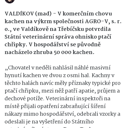
VALDÍKOV (mad) - V komerčním chovu
kachen na výkrm společnosti AGRO-V, s. r.
o., ve Valdíkově na Třebíčsku potvrdila
Státní veterinární správa ohnisko ptačí
chřipky. V hospodářství se původně
nacházelo zhruba 50 000 kachen.
„Chovatel v neděli nahlásil náhlé masivní
hynutí kachen ve dvou z osmi hal. Kachny v
těchto halách navíc měly příznaky typické pro
ptačí chřipku, mezi něž patří apatie, průjem a
dechové potíže. Veterinární inspektoři na
místě přijali opatření zabraňující šíření
nákazy mimo hospodářství, odebrali vzorky a
odeslali je na vyšetření do Státního