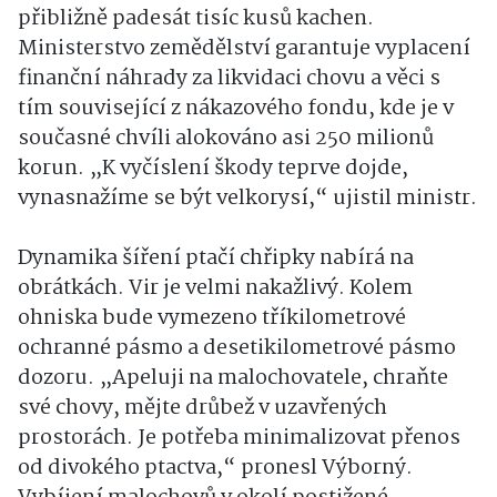
přibližně padesát tisíc kusů kachen.
Ministerstvo zemědělství garantuje vyplacení
finanční náhrady za likvidaci chovu a věci s
tím související z nákazového fondu, kde je v
současné chvíli alokováno asi 250 milionů
korun. „K vyčíslení škody teprve dojde,
vynasnažíme se být velkorysí,“ ujistil ministr.
Dynamika šíření ptačí chřipky nabírá na
obrátkách. Vir je velmi nakažlivý. Kolem
ohniska bude vymezeno tříkilometrové
ochranné pásmo a desetikilometrové pásmo
dozoru. „Apeluji na malochovatele, chraňte
své chovy, mějte drůbež v uzavřených
prostorách. Je potřeba minimalizovat přenos
od divokého ptactva,“ pronesl Výborný.