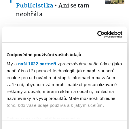
Publicistika
•
Ani se tam
neohřála
5
PETRA KLEMENTOVÁ
16. 07. 2026
Publicistika
•
„A přece se
točí.“ V Dašovském mlýně se
Zodpovědné používání vašich údajů
roztočilo nové mlýnské kolo
My a
naši 1022 partneři
zpracováváme vaše údaje (jako
např. číslo IP) pomocí technologií, jako např. souborů
cookie pro uchování a přístup k informacím na vašem
zařízení, abychom vám mohli nabízet personalizované
Reklama
Koupit reklamu
reklamy a obsah, měření reklam a obsahu, náhled na
návštěvníky a vývoj produktů. Máte možnosti ohledně
toho, kdo vaše údaje používá a k jakým účelům.
Pokud to povolíte, rádi bychom také:
Shromažďovali informace o vaší geografické
Výběr