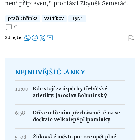
není připraven,“ prohlásil Zbyněk Semerád.
ptačí chřipka
valdíkov
H5N1
0
Sdílejte
NEJNOVĚJŠÍ ČLÁNKY
12:00
Kdo stojí za úspěchy třebíčské
atletiky: Jaroslav Bohutínský
6:58
Dříve mlčením přecházené téma se
dočkalo velkolepé připomínky
5. 08.
Židovské město po roce opět plné