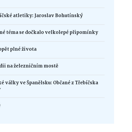
bíčské atletiky: Jaroslav Bohutínský
né téma se dočkalo velkolepé připomínky
opět plné života
édii na železničním mostě
ké války ve Španělsku: Občané z Třebíčska
y
é