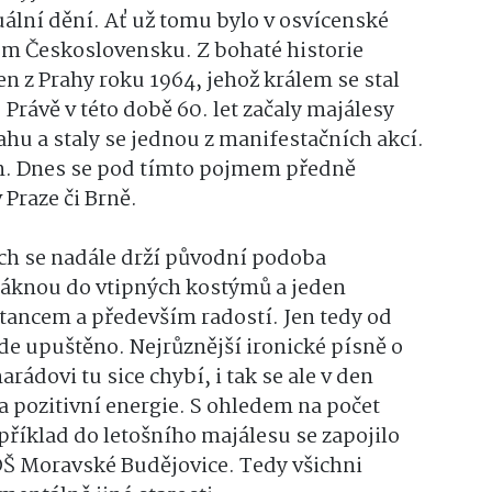
tuální dění. Ať už tomu bylo v osvícenské
ckém Československu. Z bohaté historie
en z Prahy roku 1964, jehož králem se stal
Právě v této době 60. let začaly majálesy
hu a staly se jednou z manifestačních akcí.
am. Dnes se pod tímto pojmem předně
 Praze či Brně.
h se nadále drží původní podoba
háknou do vtipných kostýmů a jeden
 tancem a především radostí. Jen tedy od
de upuštěno. Nejrůznější ironické písně o
ádovi tu sice chybí, i tak se ale v den
 pozitivní energie. S ohledem na počet
příklad do letošního majálesu se zapojilo
Š Moravské Budějovice. Tedy všichni