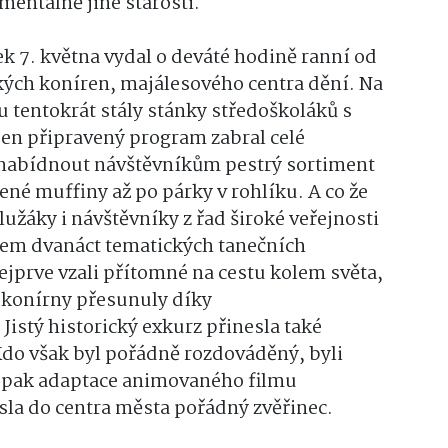
entálně jiné starosti.
ek 7. května vydal o deváté hodině ranní od
ch koníren, majálesového centra dění. Na
tentokrát stály stánky středoškoláků s
jen připravený program zabral celé
í nabídnout návštěvníkům pestrý sortiment
né muffiny až po párky v rohlíku. A co že
lužáky i návštěvníky z řad široké veřejnosti
lkem dvanáct tematických tanečních
ejprve vzali přítomné na cestu kolem světa,
é konírny přesunuly díky
istý historický exkurz přinesla také
do však byl pořádně rozdováděný, byli
tě pak adaptace animovaného filmu
sla do centra města pořádný zvěřinec.