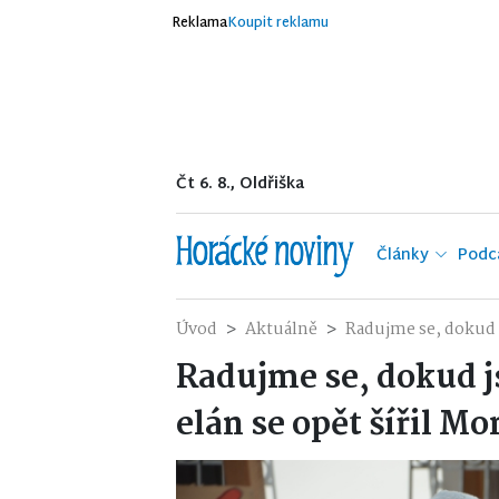
Reklama
Koupit reklamu
Čt 6. 8., Oldřiška
Články
Podc
Úvod
Aktuálně
Radujme se, dokud 
Radujme se, dokud 
elán se opět šířil 