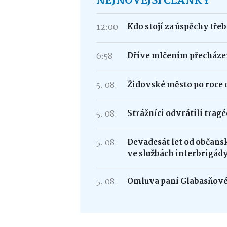
NEJNOVĚJŠÍ ČLÁNKY
12:00
Kdo stojí za úspěchy tře
6:58
Dříve mlčením přecháze
5. 08.
Židovské město po roce 
5. 08.
Strážníci odvrátili trag
5. 08.
Devadesát let od občans
ve službách interbrigád
5. 08.
Omluva paní Glabasňov