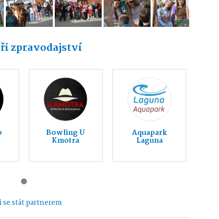
ři zpravodajství
b
Bowling U
Aquapark
Kmotra
Laguna
 se stát partnerem