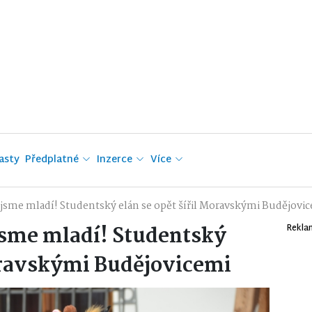
asty
Předplatné
Inzerce
Více
jsme mladí! Studentský elán se opět šířil Moravskými Budějovi
jsme mladí! Studentský
Rekla
Moravskými Budějovicemi