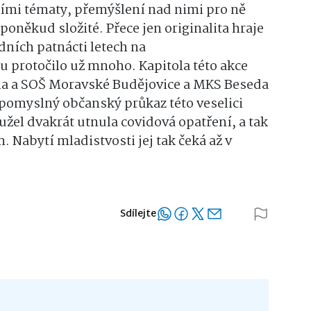
lními tématy, přemýšlení nad nimi pro ně
oněkud složité. Přece jen originalita hraje
dních patnácti letech na
protočilo už mnoho. Kapitola této akce
ia a SOŠ Moravské Budějovice a MKS Beseda
 pomyslný občanský průkaz této veselici
žel dvakrát utnula covidová opatření, a tak
. Nabytí mladistvosti jej tak čeká až v
Sdílejte