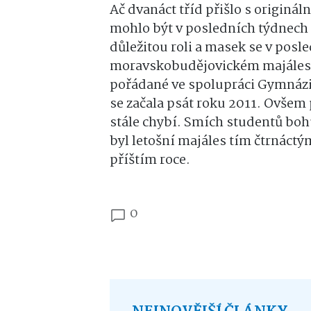
Ač dvanáct tříd přišlo s originá
mohlo být v posledních týdnech p
důležitou roli a masek se v posle
moravskobudějovickém majálesu 
pořádané ve spolupráci Gymnáz
se začala psát roku 2011. Ovšem
stále chybí. Smích studentů bohu
byl letošní majáles tím čtrnáctým
příštím roce.
0