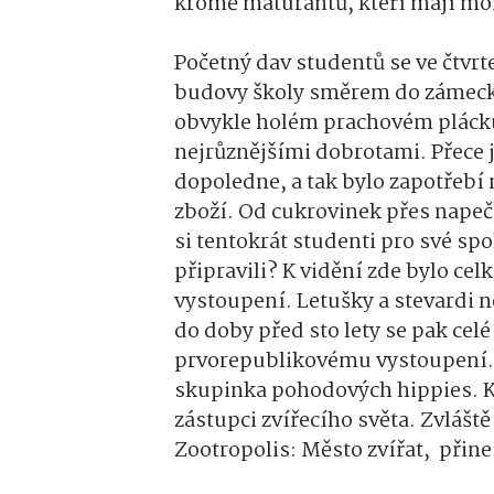
kromě maturantů, kteří mají mom
Početný dav studentů se ve čtvrt
budovy školy směrem do zámecký
obvykle holém prachovém plácku 
nejrůznějšími dobrotami. Přece 
dopoledne, a tak bylo zapotřeb
zboží. Od cukrovinek přes napeče
si tentokrát studenti pro své spo
připravili? K vidění zde bylo ce
vystoupení. Letušky a stevardi n
do doby před sto lety se pak cel
prvorepublikovému vystoupení. J
skupinka pohodových hippies. K
zástupci zvířecího světa. Zvláš
Zootropolis: Město zvířat, přine