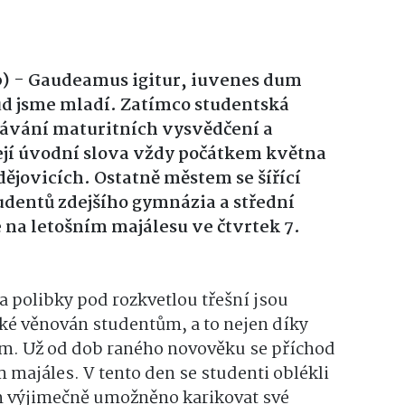
 - Gaudeamus igitur, iuvenes dum
d jsme mladí. Zatímco studentská
ávání maturitních vysvědčení a
ejí úvodní slova vždy počátkem května
ějovicích. Ostatně městem se šířící
udentů zdejšího gymnázia a střední
 na letošním majálesu ve čtvrtek 7.
a polibky pod rozkvetlou třešní jsou
aké věnován studentům, a to nejen díky
m. Už od dob raného novověku se příchod
m majáles. V tento den se studenti oblékli
m výjimečně umožněno karikovat své