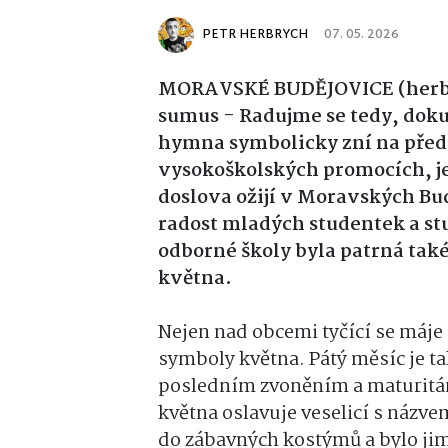
PETR HERBRYCH
07. 05. 2026
MORAVSKÉ BUDĚJOVICE (herb)
sumus - Radujme se tedy, doku
hymna symbolicky zní na před
vysokoškolských promocích, j
doslova ožijí v Moravských Bud
radost mladých studentek a st
odborné školy byla patrná také
května.
Nejen nad obcemi tyčící se máje 
symboly května. Pátý měsíc je t
posledním zvoněním a maturitá
května oslavuje veselicí s názve
do zábavných kostýmů a bylo ji