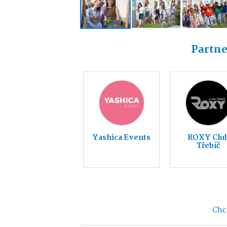
Partne
Yashica Events
ROXY Clu
Třebíč
Chci