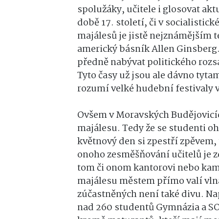
spolužáky, učitele i glosovat ak
době 17. století, či v socialisti
majálesů je jistě nejznámějším t
americký básník Allen Ginsberg. 
předně nabývat politického rozsa
Tyto časy už jsou ale dávno tyt
rozumí velké hudební festivaly v
Ovšem v Moravských Budějovicíc
majálesu. Tedy že se studenti o
květnový den si zpestří zpěvem,
onoho zesměšňování učitelů je z
tom či onom kantorovi nebo kamar
majálesu městem přímo valí vlna
zúčastněných není také divu. Na
nad 260 studentů Gymnázia a SO