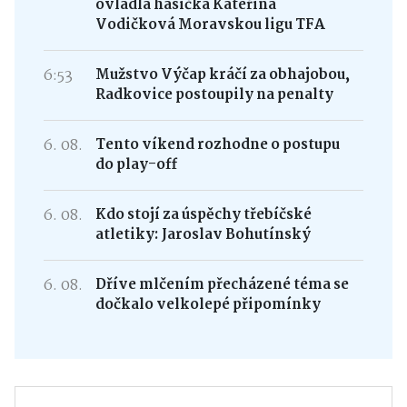
ovládla hasička Kateřina
Vodičková Moravskou ligu TFA
6:53
Mužstvo Výčap kráčí za obhajobou,
Radkovice postoupily na penalty
6. 08.
Tento víkend rozhodne o postupu
do play-off
6. 08.
Kdo stojí za úspěchy třebíčské
atletiky: Jaroslav Bohutínský
6. 08.
Dříve mlčením přecházené téma se
dočkalo velkolepé připomínky