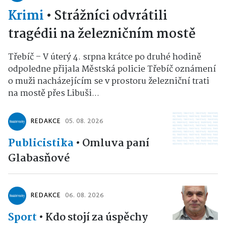
Krimi
•
Strážníci odvrátili
tragédii na železničním mostě
Třebíč – V úterý 4. srpna krátce po druhé hodině
odpoledne přijala Městská policie Třebíč oznámení
o muži nacházejícím se v prostoru železniční trati
na mostě přes Libuši...
REDAKCE
05. 08. 2026
Publicistika
•
Omluva paní
Glabasňové
REDAKCE
06. 08. 2026
Sport
•
Kdo stojí za úspěchy