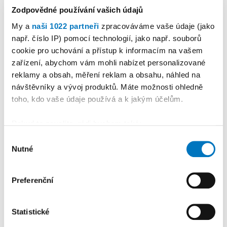
Zodpovědné používání vašich údajů
My a
naši 1022 partneři
zpracováváme vaše údaje (jako
např. číslo IP) pomocí technologií, jako např. souborů
cookie pro uchování a přístup k informacím na vašem
PETRA KLEMENTOVÁ
zařízení, abychom vám mohli nabízet personalizované
reklamy a obsah, měření reklam a obsahu, náhled na
návštěvníky a vývoj produktů. Máte možnosti ohledně
08. 08.
toho, kdo vaše údaje používá a k jakým účelům.
Pokud to povolíte, rádi bychom také:
Shromažďovali informace o vaší geografické
Výběr
Nutné
poloze, které mohou být přesné na několik metrů
souhlasu
PREMIUM
Identifikovali vaše zařízení pomocí aktivního
skenování pro konkrétní charakteristiky (otisk prstu)
Preferenční
Zjistěte více o tom, jak zpracováváme vaše osobní
údaje, a nastavte si předvolby v
části s podrobnostmi
.
Statistické
Svůj souhlas můžete kdykoliv změnit nebo odvolat v
části Prohlášení o souborech cookie.