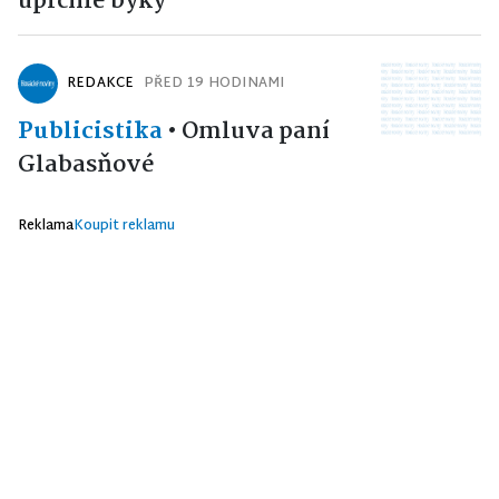
uprchlé býky
REDAKCE
PŘED 19 HODINAMI
Publicistika
•
Omluva paní
Glabasňové
Reklama
Koupit reklamu