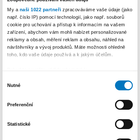
My a
naši 1022 partneři
zpracováváme vaše údaje (jako
např. číslo IP) pomocí technologií, jako např. souborů
PETRA KLEMENTOVÁ
cookie pro uchování a přístup k informacím na vašem
zařízení, abychom vám mohli nabízet personalizované
reklamy a obsah, měření reklam a obsahu, náhled na
08. 08.
návštěvníky a vývoj produktů. Máte možnosti ohledně
toho, kdo vaše údaje používá a k jakým účelům.
Pokud to povolíte, rádi bychom také:
Shromažďovali informace o vaší geografické
Výběr
PREMIUM
Nutné
poloze, které mohou být přesné na několik metrů
souhlasu
Identifikovali vaše zařízení pomocí aktivního
skenování pro konkrétní charakteristiky (otisk prstu)
Preferenční
Zjistěte více o tom, jak zpracováváme vaše osobní
údaje, a nastavte si předvolby v
části s podrobnostmi
.
Statistické
Svůj souhlas můžete kdykoliv změnit nebo odvolat v
části Prohlášení o souborech cookie.