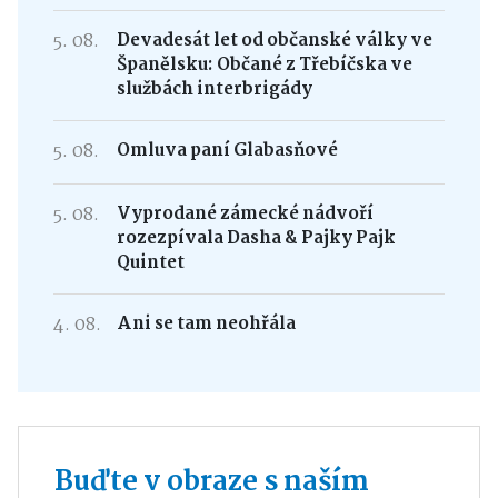
5. 08.
Devadesát let od občanské války ve
Španělsku: Občané z Třebíčska ve
službách interbrigády
5. 08.
Omluva paní Glabasňové
5. 08.
Vyprodané zámecké nádvoří
rozezpívala Dasha & Pajky Pajk
Quintet
4. 08.
Ani se tam neohřála
Buďte v obraze s naším