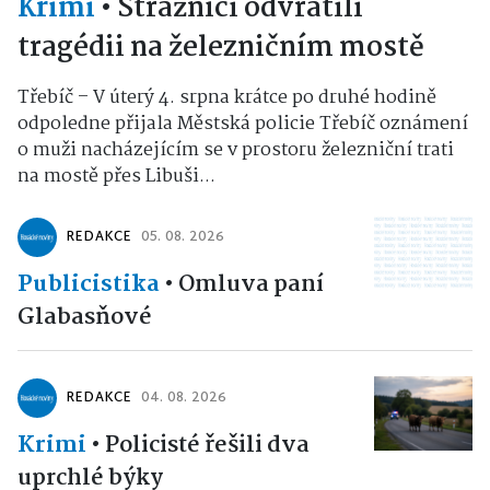
Krimi
•
Strážníci odvrátili
tragédii na železničním mostě
Třebíč – V úterý 4. srpna krátce po druhé hodině
odpoledne přijala Městská policie Třebíč oznámení
o muži nacházejícím se v prostoru železniční trati
na mostě přes Libuši...
REDAKCE
05. 08. 2026
Publicistika
•
Omluva paní
Glabasňové
REDAKCE
04. 08. 2026
Krimi
•
Policisté řešili dva
uprchlé býky