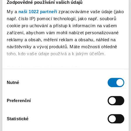
Zodpovědné používání vašich údajů
My a
naši 1022 partneři
zpracováváme vaše údaje (jako
např. číslo IP) pomocí technologií, jako např. souborů
cookie pro uchování a přístup k informacím na vašem
PETRA KLEMENTOVÁ
zařízení, abychom vám mohli nabízet personalizované
reklamy a obsah, měření reklam a obsahu, náhled na
08. 08.
návštěvníky a vývoj produktů. Máte možnosti ohledně
toho, kdo vaše údaje používá a k jakým účelům.
Pokud to povolíte, rádi bychom také:
Shromažďovali informace o vaší geografické
Výběr
Nutné
poloze, které mohou být přesné na několik metrů
PREMIUM
souhlasu
Identifikovali vaše zařízení pomocí aktivního
skenování pro konkrétní charakteristiky (otisk prstu)
Preferenční
Zjistěte více o tom, jak zpracováváme vaše osobní
údaje, a nastavte si předvolby v
části s podrobnostmi
.
Statistické
Svůj souhlas můžete kdykoliv změnit nebo odvolat v
části Prohlášení o souborech cookie.