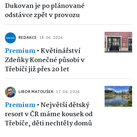
Dukovan je po plánované
odstávce zpět v provozu
REDAKCE
18. 06. 2026
Premium
•
Květinářství
Zdeňky Konečné působí v
Třebíčí již přes 20 let
LIBOR MATOUŠEK
17. 06. 2026
Premium
•
Největší dětský
resort v ČR máme kousek od
Třebíče, děti nechtěly domů