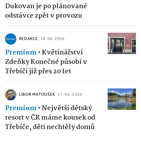
Dukovan je po plánované
odstávce zpět v provozu
REDAKCE
18. 06. 2026
Premium
•
Květinářství
Zdeňky Konečné působí v
Třebíčí již přes 20 let
LIBOR MATOUŠEK
17. 06. 2026
Premium
•
Největší dětský
resort v ČR máme kousek od
Třebíče, děti nechtěly domů