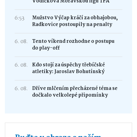
Vodičková Moravskou ligu TFA
6:53
Mužstvo Výčap kráčí za obhajobou,
Radkovice postoupily na penalty
6. 08.
Tento víkend rozhodne o postupu
do play-off
6. 08.
Kdo stojí za úspěchy třebíčské
atletiky: Jaroslav Bohutínský
6. 08.
Dříve mlčením přecházené téma se
dočkalo velkolepé připomínky