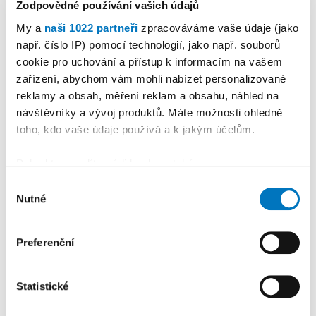
Zodpovědné používání vašich údajů
My a
naši 1022 partneři
zpracováváme vaše údaje (jako
např. číslo IP) pomocí technologií, jako např. souborů
cookie pro uchování a přístup k informacím na vašem
PETRA KLEMENTOVÁ
zařízení, abychom vám mohli nabízet personalizované
reklamy a obsah, měření reklam a obsahu, náhled na
08. 08.
návštěvníky a vývoj produktů. Máte možnosti ohledně
toho, kdo vaše údaje používá a k jakým účelům.
Pokud to povolíte, rádi bychom také:
Shromažďovali informace o vaší geografické
Výběr
Nutné
poloze, které mohou být přesné na několik metrů
PREMIUM
souhlasu
Identifikovali vaše zařízení pomocí aktivního
skenování pro konkrétní charakteristiky (otisk prstu)
Preferenční
Zjistěte více o tom, jak zpracováváme vaše osobní
údaje, a nastavte si předvolby v
části s podrobnostmi
.
Statistické
Svůj souhlas můžete kdykoliv změnit nebo odvolat v
části Prohlášení o souborech cookie.