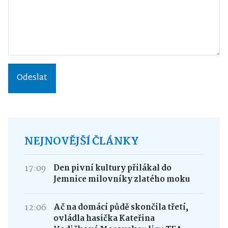
Odeslat
NEJNOVĚJŠÍ ČLÁNKY
17:09
Den pivní kultury přilákal do
Jemnice milovníky zlatého moku
12:06
Ač na domácí půdě skončila třetí,
ovládla hasička Kateřina