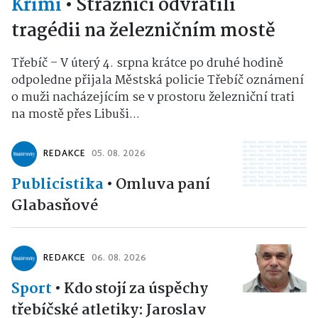
Krimi
•
Strážníci odvrátili
tragédii na železničním mostě
Třebíč – V úterý 4. srpna krátce po druhé hodině
odpoledne přijala Městská policie Třebíč oznámení
o muži nacházejícím se v prostoru železniční trati
na mostě přes Libuši...
REDAKCE
05. 08. 2026
Publicistika
•
Omluva paní
Glabasňové
REDAKCE
06. 08. 2026
Sport
•
Kdo stojí za úspěchy
třebíčské atletiky: Jaroslav