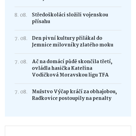
8. 08.
Středoškoláci složili vojenskou
přísahu
7. 08.
Den pivní kultury přilákal do
Jemnice milovníky zlatého moku
7. 08.
Ač na domácí půdě skončila třetí,
ovládla hasička Kateřina
Vodičková Moravskou ligu TFA
7. 08.
Mužstvo Výčap kráčí za obhajobou,
Radkovice postoupily na penalty