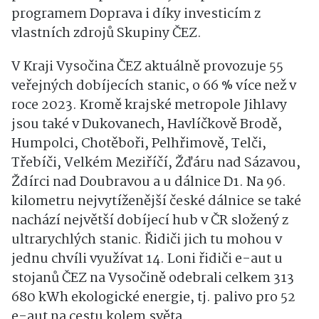
programem Doprava i díky investicím z
vlastních zdrojů Skupiny ČEZ.
V Kraji Vysočina ČEZ aktuálně provozuje 55
veřejných dobíjecích stanic, o 66 % více než v
roce 2023. Kromě krajské metropole Jihlavy
jsou také v Dukovanech, Havlíčkově Brodě,
Humpolci, Chotěboři, Pelhřimově, Telči,
Třebíči, Velkém Meziříčí, Žďáru nad Sázavou,
Ždírci nad Doubravou a u dálnice D1. Na 96.
kilometru nejvytíženější české dálnice se také
nachází největší dobíjecí hub v ČR složený z
ultrarychlých stanic. Řidiči jich tu mohou v
jednu chvíli využívat 14. Loni řidiči e-aut u
stojanů ČEZ na Vysočině odebrali celkem 313
680 kWh ekologické energie, tj. palivo pro 52
e-aut na cestu kolem světa.