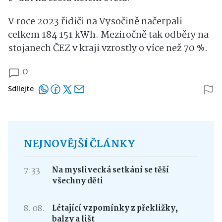
V roce 2023 řidiči na Vysočině načerpali
celkem 184 151 kWh. Meziročně tak odběry na
stojanech ČEZ v kraji vzrostly o více než 70 %.
0
Sdílejte
NEJNOVĚJŠÍ ČLÁNKY
7:33
Na myslivecká setkání se těší
všechny děti
8. 08.
Létající vzpomínky z překližky,
balzy a lišt