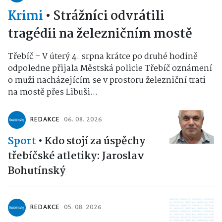
Krimi
•
Strážníci odvrátili
tragédii na železničním mostě
Třebíč – V úterý 4. srpna krátce po druhé hodině
odpoledne přijala Městská policie Třebíč oznámení
o muži nacházejícím se v prostoru železniční trati
na mostě přes Libuši...
REDAKCE
06. 08. 2026
Sport
•
Kdo stojí za úspěchy
třebíčské atletiky: Jaroslav
Bohutínský
REDAKCE
05. 08. 2026