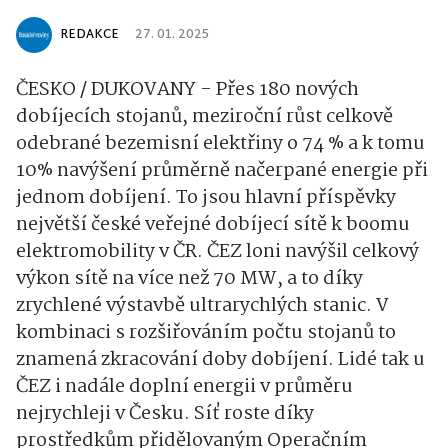
REDAKCE
27. 01. 2025
ČESKO / DUKOVANY - Přes 180 nových
dobíjecích stojanů, meziroční růst celkově
odebrané bezemisní elektřiny o 74 % a k tomu
10% navýšení průměrně načerpané energie při
jednom dobíjení. To jsou hlavní příspěvky
největší české veřejné dobíjecí sítě k boomu
elektromobility v ČR. ČEZ loni navýšil celkový
výkon sítě na více než 70 MW, a to díky
zrychlené výstavbě ultrarychlých stanic. V
kombinaci s rozšiřováním počtu stojanů to
znamená zkracování doby dobíjení. Lidé tak u
ČEZ i nadále doplní energii v průměru
nejrychleji v Česku. Síť roste díky
prostředkům přidělovaným Operačním