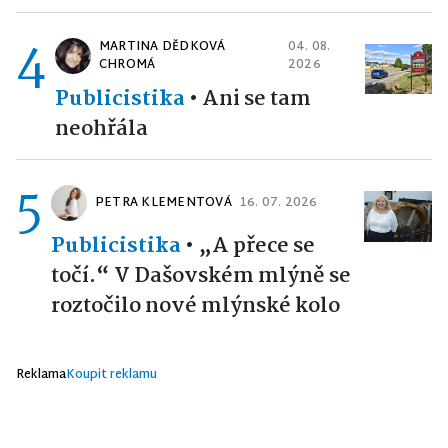
4
MARTINA DĚDKOVÁ
04. 08.
CHROMÁ
2026
Publicistika
•
Ani se tam
neohřála
5
PETRA KLEMENTOVÁ
16. 07. 2026
Publicistika
•
„A přece se
točí.“ V Dašovském mlýně se
roztočilo nové mlýnské kolo
Reklama
Koupit reklamu