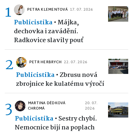
1
PETRA KLEMENTOVÁ
17. 07. 2026
Publicistika
•
Májka,
dechovka i zavádění.
Radkovice slavily pouť
2
PETR HERBRYCH
22. 07. 2026
Publicistika
•
Zbrusu nová
zbrojnice ke kulatému výročí
3
MARTINA DĚDKOVÁ
20. 07.
CHROMÁ
2026
Publicistika
•
Sestry chybí.
Nemocnice bijí na poplach