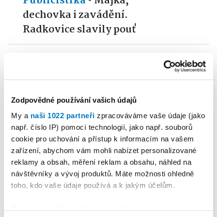
Publicistika
•
Májka,
dechovka i zavádění.
Radkovice slavily pouť
2
PETR HERBRYCH
22. 07. 2026
Publicistika
•
Zbrusu nová
zbrojnice ke kulatému výročí
Zodpovědné používání vašich údajů
My a
naši 1022 partneři
zpracováváme vaše údaje (jako
3
např. číslo IP) pomocí technologií, jako např. souborů
MARTINA DĚDKOVÁ
20. 07.
cookie pro uchování a přístup k informacím na vašem
CHROMÁ
2026
zařízení, abychom vám mohli nabízet personalizované
Publicistika
•
Sestry chybí.
reklamy a obsah, měření reklam a obsahu, náhled na
Nemocnice bijí na poplach
návštěvníky a vývoj produktů. Máte možnosti ohledně
toho, kdo vaše údaje používá a k jakým účelům.
4
MARTINA DĚDKOVÁ
04. 08.
Pokud to povolíte, rádi bychom také:
CHROMÁ
2026