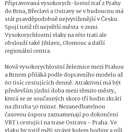
Připravovaná vysokorych-lostní trať z Prahy
do Brna, Břeclavi a Ostravy se v budoucnu má
stát pravděpodobně nejvytíženější v Česku.
Spojí totiž tři největší města v zemi.
Vysokorychlostní vlaky na této trati ale
obslouží také Jihlavu, Olomouc a další
regionální centra.
Nová vysokorychlostní železnice mezi Prahou
a Brnem přiláká podle dopravního modelu až
60 tisíc cestujících denně. Atraktivní má být
především jízdní doba mezi těmito městy,
která se ze současných skoro tří hodin zkrátí
na zhruba 50 minut. Nezanedbatelnou
časovou úsporu zaznamenají po dokončení
VRT i cestující na trase Ostrava – Praha. Ve
vlaku by totiž měli strávit kolem hodiny a půl.