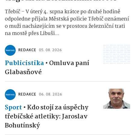
Třebíč – V úterý 4. srpna krátce po druhé hodině
odpoledne přijala Městská policie Třebíč oznámení
o muži nacházejícím se v prostoru železniční trati
na mostě přes Libuši...
REDAKCE
05. 08. 2026
Publicistika
•
Omluva paní
Glabasňové
REDAKCE
06. 08. 2026
Sport
•
Kdo stojí za úspěchy
třebíčské atletiky: Jaroslav
Bohutínský