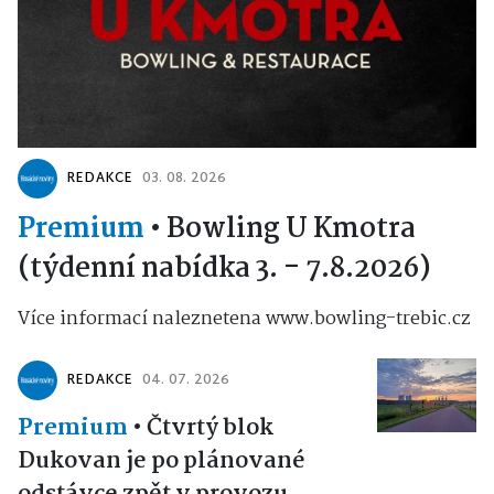
REDAKCE
03. 08. 2026
Premium
•
Bowling U Kmotra
(týdenní nabídka 3. - 7.8.2026)
Více informací naleznetena www.bowling-trebic.cz
REDAKCE
04. 07. 2026
Premium
•
Čtvrtý blok
Dukovan je po plánované
odstávce zpět v provozu