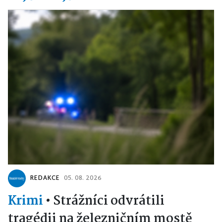
REDAKCE
05. 08. 2026
Krimi
•
Strážníci odvrátili
tragédii na železničním mostě