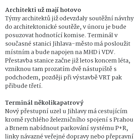
Architekti už mají hotovo
Týmy architektů již odevzdaly soutěžní návrhy
do architektonické soutěže, v únoru je bude
posuzovat hodnotící komise. Terminál v
současné stanici Jihlava-město má posloužit
místním a bude napojen na MHD i VDV.
Přestavba stanice začne již letos koncem léta,
vzniknou tam prozatím dvě nástupiště s
podchodem, později při výstavbě VRT pak
přibude třetí.
Terminál několikapatrový
Nový přestupní uzel u Jihlavy má cestujícím
kromě rychlého železničního spojení s Prahou
a Brnem nabídnout parkování systému P+R,
linky návazné veřejné dopravy nebo přepravní