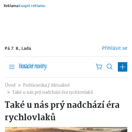
Reklama
Koupit reklamu
Přihlásit se
Pá 7. 8., Lada
/
Úvod
Publicistika
Aktuálně
Také u nás prý nadchází éra rychlovlaků
Také u nás prý nadchází éra
rychlovlaků