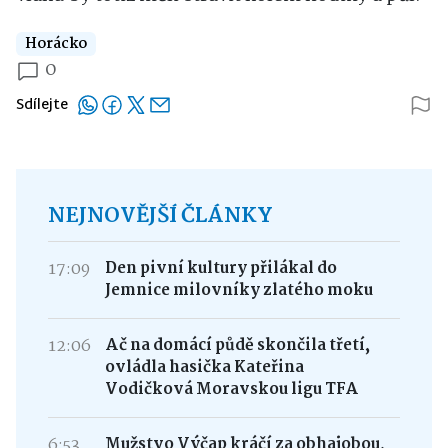
Horácko
0
Sdílejte
NEJNOVĚJŠÍ ČLÁNKY
17:09
Den pivní kultury přilákal do
Jemnice milovníky zlatého moku
12:06
Ač na domácí půdě skončila třetí,
ovládla hasička Kateřina
Vodičková Moravskou ligu TFA
6:53
Mužstvo Výčap kráčí za obhajobou,