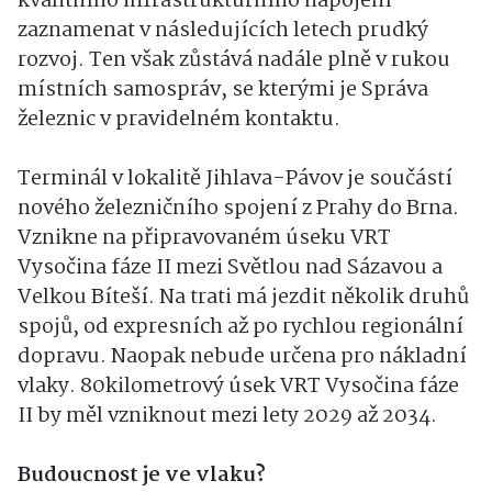
kvalitního infrastrukturního napojení
zaznamenat v následujících letech prudký
rozvoj. Ten však zůstává nadále plně v rukou
místních samospráv, se kterými je Správa
železnic v pravidelném kontaktu.
Terminál v lokalitě Jihlava-Pávov je součástí
nového železničního spojení z Prahy do Brna.
Vznikne na připravovaném úseku VRT
Vysočina fáze II mezi Světlou nad Sázavou a
Velkou Bíteší. Na trati má jezdit několik druhů
spojů, od expresních až po rychlou regionální
dopravu. Naopak nebude určena pro nákladní
vlaky. 80kilometrový úsek VRT Vysočina fáze
II by měl vzniknout mezi lety 2029 až 2034.
Budoucnost je ve vlaku?