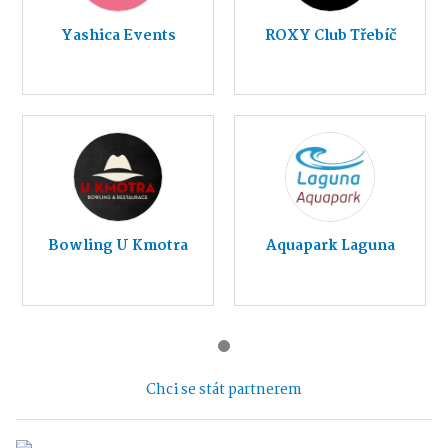
Yashica Events
ROXY Club Třebíč
Bowling U Kmotra
Aquapark Laguna
Chci se stát partnerem