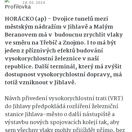
24. 02. 2024
HORÁCKO (ap) – Dvojice tunelů mezi
městským nádražím v Jihlavě a Malým
Beranovem má v budoucnu zrychlit vlaky
ve směru na Třebíč a Znojmo. I to má být
jeden z příznivých efektů budování
vysokorychlostní železnice v naší
republice. Další terminál, který má zvýšit
dostupnost vysokorychlostní dopravy, má
totiž vzniknout v Jihlavě.
Návrh přivedení vysokorychlostní trati (VRT)
do Jihlavy předpokládá rozšíření železniční
stanice Jihlava-město o další nástupiště a
výstavbu nových spojovacích kolejí tak, aby
sem všechny vlaky mohly přijíždět přímo, bez