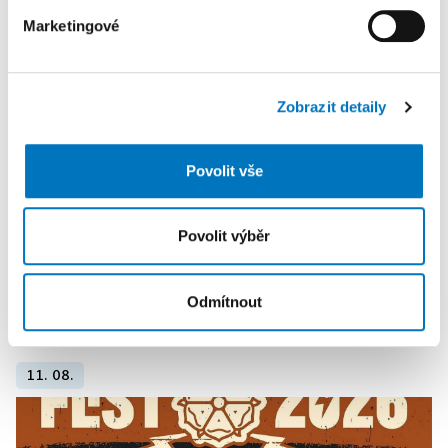
KALENDÁŘ AKCÍ
Další
Marketingové
K personalizaci obsahu a reklam, poskytování funkcí
sociálních médií a analýze naší návštěvnosti využíváme
soubory cookie. Informace o tom, jak náš web používáte,
Zobrazit detaily
sdílíme se svými partnery pro sociální média, inzerci a
analýzy. Partneři tyto údaje mohou zkombinovat s
dalšími informacemi, které jste jim poskytli nebo které
Povolit vše
získali v důsledku toho, že používáte jejich služby.
Povolit výběr
Odmítnout
PETRA KLEMENTOVÁ
11. 08.