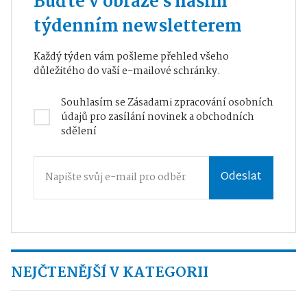
Buďte v obraze s naším
týdenním newsletterem
Každý týden vám pošleme přehled všeho
důležitého do vaší e-mailové schránky.
Souhlasím se
Zásadami zpracování osobních
údajů
pro zasílání novinek a obchodních
sdělení
Odeslat
NEJČTENĚJŠÍ V KATEGORII