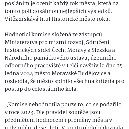
posláním je ocenit každý rok města, která na
tomto poli dosáhnou nejlepších výsledků.
Vítěz získává titul Historické město roku.
Hodnoticí komise složená ze zástupců
Ministerstva pro místní rozvoj, Sdružení
historických sídel Čech, Moravy a Slezska a
Národního památkového ústavu, územního
odborného pracoviště v Telči navštívila dne 25.
ledna 2024 město Moravské Budějovice a
rozhodla, že město splnilo všechna kritéria pro
postup do celostátního kola.
„Komise nehodnotila pouze to, co se podařilo
v roce 2023. Dle pravidel soutěže jsou
předmětem hodnocení i proměny města v
uplynulém desetiletí. V tomto období doznala