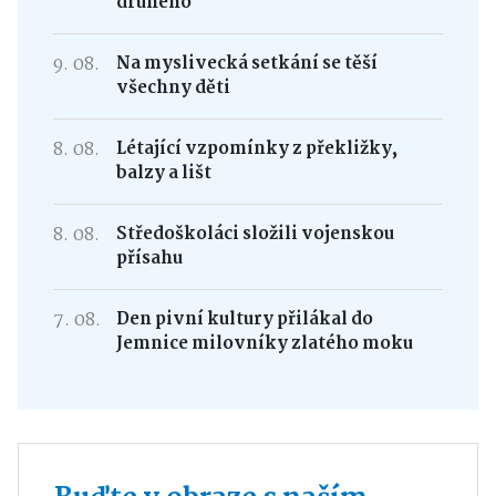
druhého
9. 08.
Na myslivecká setkání se těší
všechny děti
8. 08.
Létající vzpomínky z překližky,
balzy a lišt
8. 08.
Středoškoláci složili vojenskou
přísahu
7. 08.
Den pivní kultury přilákal do
Jemnice milovníky zlatého moku