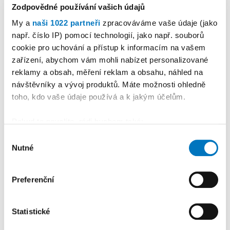
Zodpovědné používání vašich údajů
My a
naši 1022 partneři
zpracováváme vaše údaje (jako
např. číslo IP) pomocí technologií, jako např. souborů
cookie pro uchování a přístup k informacím na vašem
zařízení, abychom vám mohli nabízet personalizované
reklamy a obsah, měření reklam a obsahu, náhled na
návštěvníky a vývoj produktů. Máte možnosti ohledně
toho, kdo vaše údaje používá a k jakým účelům.
Pokud to povolíte, rádi bychom také:
Shromažďovali informace o vaší geografické
Výběr
Nutné
poloze, které mohou být přesné na několik metrů
souhlasu
Identifikovali vaše zařízení pomocí aktivního
skenování pro konkrétní charakteristiky (otisk prstu)
Preferenční
Zjistěte více o tom, jak zpracováváme vaše osobní
údaje, a nastavte si předvolby v
části s podrobnostmi
.
Statistické
Svůj souhlas můžete kdykoliv změnit nebo odvolat v
části Prohlášení o souborech cookie.