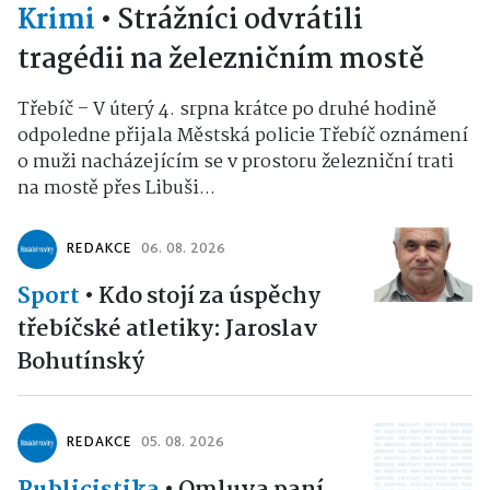
Krimi
•
Strážníci odvrátili
tragédii na železničním mostě
Třebíč – V úterý 4. srpna krátce po druhé hodině
odpoledne přijala Městská policie Třebíč oznámení
o muži nacházejícím se v prostoru železniční trati
na mostě přes Libuši...
REDAKCE
06. 08. 2026
Sport
•
Kdo stojí za úspěchy
třebíčské atletiky: Jaroslav
Bohutínský
REDAKCE
05. 08. 2026
Publicistika
•
Omluva paní