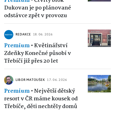
Premium
•
Čtvrtý blok
Dukovan je po plánované
odstávce zpět v provozu
REDAKCE
18. 06. 2026
Premium
•
Květinářství
Zdeňky Konečné působí v
Třebíčí již přes 20 let
LIBOR MATOUŠEK
17. 06. 2026
Premium
•
Největší dětský
resort v ČR máme kousek od
Třebíče, děti nechtěly domů