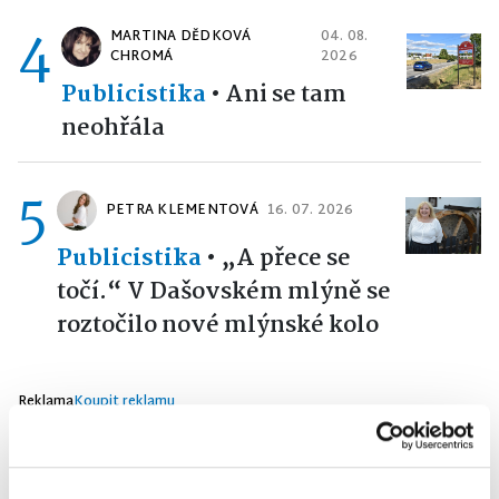
4
MARTINA DĚDKOVÁ
04. 08.
CHROMÁ
2026
Publicistika
•
Ani se tam
neohřála
5
PETRA KLEMENTOVÁ
16. 07. 2026
Publicistika
•
„A přece se
točí.“ V Dašovském mlýně se
roztočilo nové mlýnské kolo
Reklama
Koupit reklamu