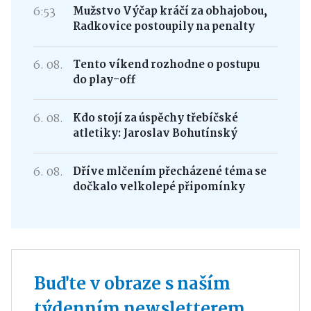
6:53
Mužstvo Výčap kráčí za obhajobou,
Radkovice postoupily na penalty
6. 08.
Tento víkend rozhodne o postupu
do play-off
6. 08.
Kdo stojí za úspěchy třebíčské
atletiky: Jaroslav Bohutínský
6. 08.
Dříve mlčením přecházené téma se
dočkalo velkolepé připomínky
Buďte v obraze s naším
týdenním newsletterem