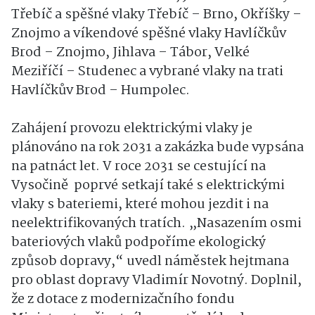
Třebíč a spěšné vlaky Třebíč – Brno, Okříšky –
Znojmo a víkendové spěšné vlaky Havlíčkův
Brod – Znojmo, Jihlava – Tábor, Velké
Meziříčí – Studenec a vybrané vlaky na trati
Havlíčkův Brod – Humpolec.
Zahájení provozu elektrickými vlaky je
plánováno na rok 2031 a zakázka bude vypsána
na patnáct let. V roce 2031 se cestující na
Vysočině poprvé setkají také s elektrickými
vlaky s bateriemi, které mohou jezdit i na
neelektrifikovaných tratích. „Nasazením osmi
bateriových vlaků podpoříme ekologický
způsob dopravy,“ uvedl náměstek hejtmana
pro oblast dopravy Vladimír Novotný. Doplnil,
že z dotace z modernizačního fondu