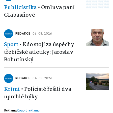
Publicistika
•
Omluva paní
Glabasňové
REDAKCE
06. 08. 2026
Sport
•
Kdo stojí za úspěchy
třebíčské atletiky: Jaroslav
Bohutínský
REDAKCE
04. 08. 2026
Krimi
•
Policisté řešili dva
uprchlé býky
Reklama
Koupit reklamu