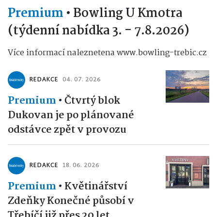
Premium
•
Bowling U Kmotra
(týdenní nabídka 3. - 7.8.2026)
Více informací naleznetena www.bowling-trebic.cz
REDAKCE
04. 07. 2026
Premium
•
Čtvrtý blok
Dukovan je po plánované
odstávce zpět v provozu
REDAKCE
18. 06. 2026
Premium
•
Květinářství
Zdeňky Konečné působí v
Třebíčí již přes 20 let