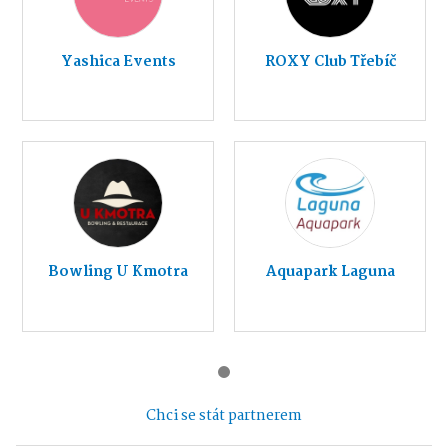
Yashica Events
ROXY Club Třebíč
Bowling U Kmotra
Aquapark Laguna
Chci se stát partnerem