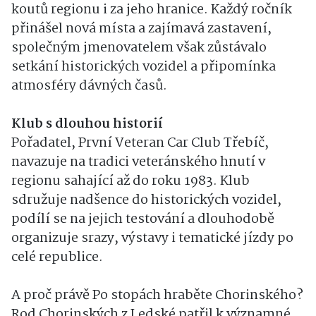
koutů regionu i za jeho hranice. Každý ročník
přinášel nová místa a zajímavá zastavení,
společným jmenovatelem však zůstávalo
setkání historických vozidel a připomínka
atmosféry dávných časů.
Klub s dlouhou historií
Pořadatel, První Veteran Car Club Třebíč,
navazuje na tradici veteránského hnutí v
regionu sahající až do roku 1983. Klub
sdružuje nadšence do historických vozidel,
podílí se na jejich testování a dlouhodobě
organizuje srazy, výstavy i tematické jízdy po
celé republice.
A proč právě Po stopách hraběte Chorinského?
Rod Chorinských z Ledské patřil k významné