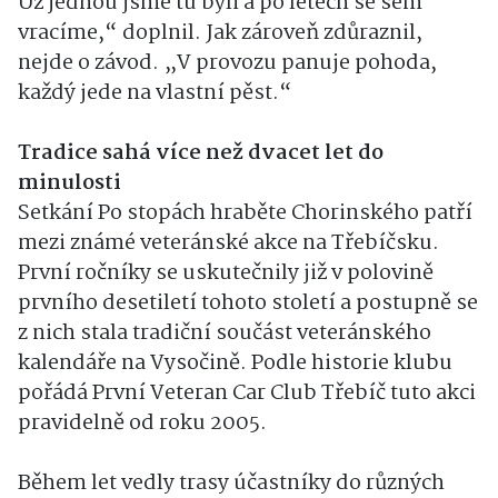
Už jednou jsme tu byli a po letech se sem
vracíme,“ doplnil. Jak zároveň zdůraznil,
nejde o závod. „V provozu panuje pohoda,
každý jede na vlastní pěst.“
Tradice sahá více než dvacet let do
minulosti
Setkání Po stopách hraběte Chorinského patří
mezi známé veteránské akce na Třebíčsku.
První ročníky se uskutečnily již v polovině
prvního desetiletí tohoto století a postupně se
z nich stala tradiční součást veteránského
kalendáře na Vysočině. Podle historie klubu
pořádá První Veteran Car Club Třebíč tuto akci
pravidelně od roku 2005.
Během let vedly trasy účastníky do různých