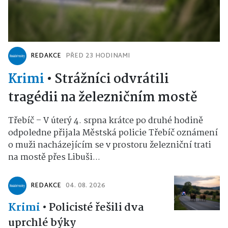
REDAKCE
PŘED 23 HODINAMI
Krimi
•
Strážníci odvrátili
tragédii na železničním mostě
Třebíč – V úterý 4. srpna krátce po druhé hodině
odpoledne přijala Městská policie Třebíč oznámení
o muži nacházejícím se v prostoru železniční trati
na mostě přes Libuši...
REDAKCE
04. 08. 2026
Krimi
•
Policisté řešili dva
uprchlé býky