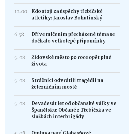
12:00
Kdo stojí za úspěchy třebíčské
atletiky: Jaroslav Bohutínský
6:58
Dříve mlčením přecházené téma se
dočkalo velkolepé připomínky
5. 08.
Židovské město po roce opět plné
života
5. 08.
Strážníci odvrátili tragédii na
železničním mostě
5. 08.
Devadesát let od občanské války ve
Španělsku: Občané z Třebíčska ve
službách interbrigády
5. 08.
Omluva paní Glabasňové