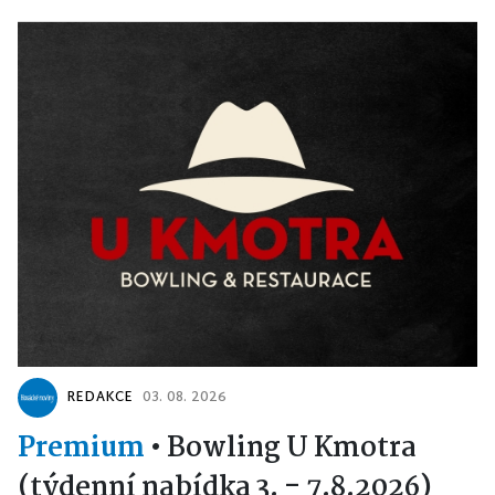
REDAKCE
03. 08. 2026
Premium
•
Bowling U Kmotra
(týdenní nabídka 3. - 7.8.2026)