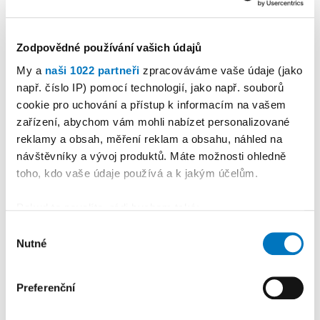
3
MARTINA DĚDKOVÁ
20. 07.
CHROMÁ
2026
Publicistika
•
Sestry chybí.
Zodpovědné používání vašich údajů
Nemocnice bijí na poplach
My a
naši 1022 partneři
zpracováváme vaše údaje (jako
např. číslo IP) pomocí technologií, jako např. souborů
cookie pro uchování a přístup k informacím na vašem
4
MARTINA DĚDKOVÁ
04. 08.
zařízení, abychom vám mohli nabízet personalizované
CHROMÁ
2026
reklamy a obsah, měření reklam a obsahu, náhled na
Publicistika
•
Ani se tam
návštěvníky a vývoj produktů. Máte možnosti ohledně
toho, kdo vaše údaje používá a k jakým účelům.
neohřála
Pokud to povolíte, rádi bychom také:
5
Shromažďovali informace o vaší geografické
Výběr
PETRA KLEMENTOVÁ
16. 07. 2026
Nutné
poloze, které mohou být přesné na několik metrů
souhlasu
Publicistika
•
„A přece se
Identifikovali vaše zařízení pomocí aktivního
skenování pro konkrétní charakteristiky (otisk prstu)
točí.“ V Dašovském mlýně se
Preferenční
Zjistěte více o tom, jak zpracováváme vaše osobní
roztočilo nové mlýnské kolo
údaje, a nastavte si předvolby v
části s podrobnostmi
.