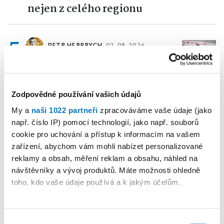
nejen z celého regionu
5
PETR HERBRYCH
02. 08. 2026
Sport
•
Okříšský odchovanec
Kotrba sešívaným
profesionálem
Zodpovědné používání vašich údajů
My a
naši 1022 partneři
zpracováváme vaše údaje (jako
např. číslo IP) pomocí technologií, jako např. souborů
Reklama
Koupit reklamu
cookie pro uchování a přístup k informacím na vašem
zařízení, abychom vám mohli nabízet personalizované
reklamy a obsah, měření reklam a obsahu, náhled na
návštěvníky a vývoj produktů. Máte možnosti ohledně
toho, kdo vaše údaje používá a k jakým účelům.
Pokud to povolíte, rádi bychom také:
Shromažďovali informace o vaší geografické
Výběr