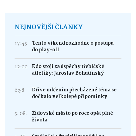
NEJNOVĚJŠÍ ČLÁNKY
17:45
Tento víkend rozhodne o postupu
do play-off
12:00
Kdo stojí za úspěchy třebíčské
atletiky: Jaroslav Bohutínský
6:58
Dříve mlčením přecházené téma se
dočkalo velkolepé připomínky
5. 08.
Židovské město po roce opět plné
života