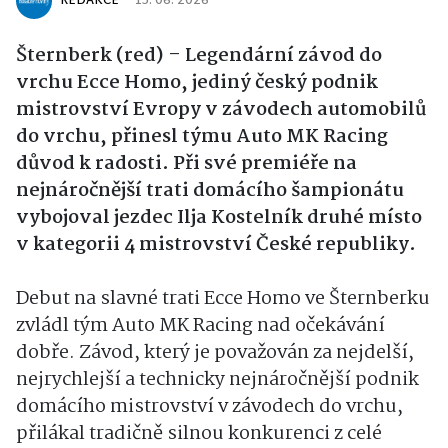
REDAKCE
15. 06. 2026
Šternberk (red) – Legendární závod do
vrchu Ecce Homo, jediný český podnik
mistrovství Evropy v závodech automobilů
do vrchu, přinesl týmu Auto MK Racing
důvod k radosti. Při své premiéře na
nejnáročnější trati domácího šampionátu
vybojoval jezdec Ilja Kostelník druhé místo
v kategorii 4 mistrovství České republiky.
Debut na slavné trati Ecce Homo ve Šternberku
zvládl tým Auto MK Racing nad očekávání
dobře. Závod, který je považován za nejdelší,
nejrychlejší a technicky nejnáročnější podnik
domácího mistrovství v závodech do vrchu,
přilákal tradičně silnou konkurenci z celé