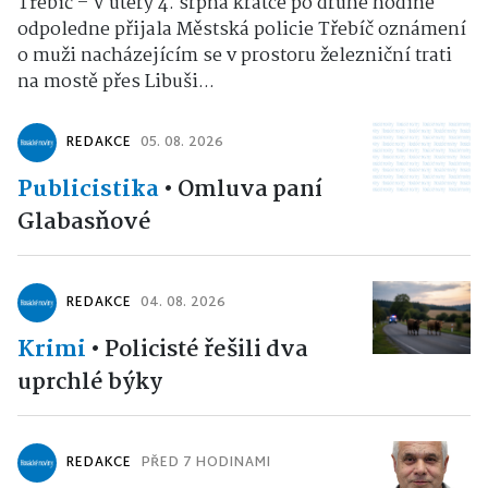
Třebíč – V úterý 4. srpna krátce po druhé hodině
odpoledne přijala Městská policie Třebíč oznámení
o muži nacházejícím se v prostoru železniční trati
na mostě přes Libuši...
REDAKCE
05. 08. 2026
Publicistika
•
Omluva paní
Glabasňové
REDAKCE
04. 08. 2026
Krimi
•
Policisté řešili dva
uprchlé býky
REDAKCE
PŘED 7 HODINAMI