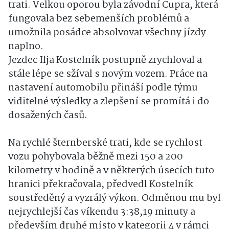
trati. Velkou oporou byla závodní Cupra, která
fungovala bez sebemenších problémů a
umožnila posádce absolvovat všechny jízdy
naplno.
Jezdec Ilja Kostelník postupně zrychloval a
stále lépe se sžíval s novým vozem. Práce na
nastavení automobilu přináší podle týmu
viditelné výsledky a zlepšení se promítá i do
dosažených časů.
Na rychlé šternberské trati, kde se rychlost
vozu pohybovala běžně mezi 150 a 200
kilometry v hodině a v některých úsecích tuto
hranici překračovala, předvedl Kostelník
soustředěný a vyzrálý výkon. Odměnou mu byl
nejrychlejší čas víkendu 3:38,19 minuty a
především druhé místo v kategorii 4 v rámci