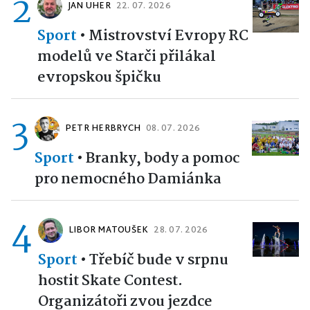
2
JAN UHER
22. 07. 2026
Sport
•
Mistrovství Evropy RC
modelů ve Starči přilákal
evropskou špičku
3
PETR HERBRYCH
08. 07. 2026
Sport
•
Branky, body a pomoc
pro nemocného Damiánka
4
LIBOR MATOUŠEK
28. 07. 2026
Sport
•
Třebíč bude v srpnu
hostit Skate Contest.
Organizátoři zvou jezdce