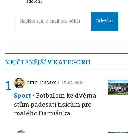
sdělení
Odeslat
NEJČTENĚJŠÍ V KATEGORII
1
PETR HERBRYCH
15. 07. 2026
Sport
•
Fotbalem ke dvěma
stům padesáti tisícům pro
malého Damiánka