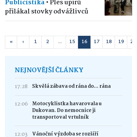
Publicistika
•
Ples upírů
přilákal stovky odvážlivců
«
‹
1
2
...
15
16
17
18
19
20
NEJNOVĚJŠÍ ČLÁNKY
17:28
Skvělá zábava od rána do... rána
12:06
Motocyklistka havarovala u
Dukovan. Do nemocnice ji
transportoval vrtulník
12:03
Vánoční výzdoba se rozšíří