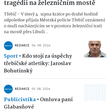
tragédii na železničním mostě
Třebíč – V úterý 4. srpna krátce po druhé hodině
odpoledne přijala Městská policie Třebíč oznámení
o muži nacházejícím se v prostoru železniční trati
na mostě přes Libuši...
REDAKCE
06. 08. 2026
Sport
•
Kdo stojí za úspěchy
třebíčské atletiky: Jaroslav
Bohutínský
REDAKCE
05. 08. 2026
Publicistika
•
Omluva paní
Glabasňové