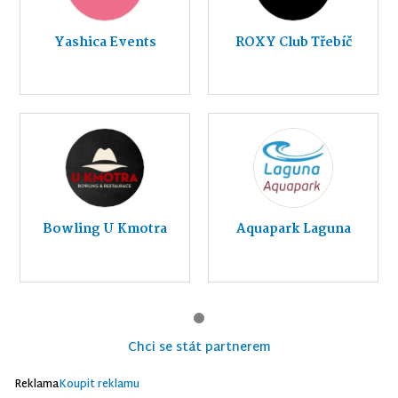
Yashica Events
ROXY Club Třebíč
Bowling U Kmotra
Aquapark Laguna
Chci se stát partnerem
Reklama
Koupit reklamu