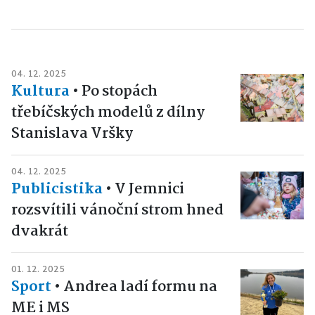
04. 12. 2025
Kultura
•
Po stopách
třebíčských modelů z dílny
Stanislava Vršky
04. 12. 2025
Publicistika
•
V Jemnici
rozsvítili vánoční strom hned
dvakrát
01. 12. 2025
Sport
•
Andrea ladí formu na
ME i MS