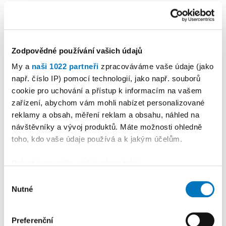
profesionálem
Reklama
Koupit reklamu
Zodpovědné používání vašich údajů
My a
naši 1022 partneři
zpracováváme vaše údaje (jako
např. číslo IP) pomocí technologií, jako např. souborů
cookie pro uchování a přístup k informacím na vašem
zařízení, abychom vám mohli nabízet personalizované
reklamy a obsah, měření reklam a obsahu, náhled na
návštěvníky a vývoj produktů. Máte možnosti ohledně
toho, kdo vaše údaje používá a k jakým účelům.
Pokud to povolíte, rádi bychom také:
Shromažďovali informace o vaší geografické
Výběr
Nutné
poloze, které mohou být přesné na několik metrů
souhlasu
Identifikovali vaše zařízení pomocí aktivního
skenování pro konkrétní charakteristiky (otisk prstu)
Preferenční