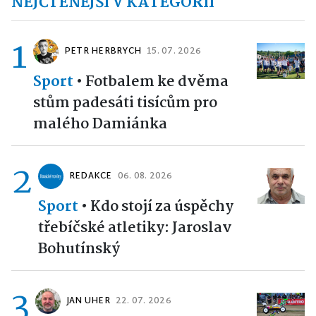
NEJČTENĚJŠÍ V KATEGORII
1
PETR HERBRYCH
15. 07. 2026
Sport
•
Fotbalem ke dvěma
stům padesáti tisícům pro
malého Damiánka
2
REDAKCE
06. 08. 2026
Sport
•
Kdo stojí za úspěchy
třebíčské atletiky: Jaroslav
Bohutínský
3
JAN UHER
22. 07. 2026