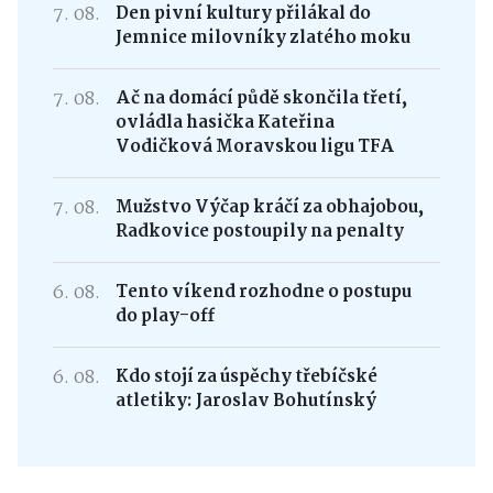
7. 08.
Den pivní kultury přilákal do
Jemnice milovníky zlatého moku
7. 08.
Ač na domácí půdě skončila třetí,
ovládla hasička Kateřina
Vodičková Moravskou ligu TFA
7. 08.
Mužstvo Výčap kráčí za obhajobou,
Radkovice postoupily na penalty
6. 08.
Tento víkend rozhodne o postupu
do play-off
6. 08.
Kdo stojí za úspěchy třebíčské
atletiky: Jaroslav Bohutínský