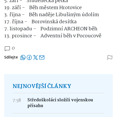
5. září - Studenecká pětka
19. září - Běh městem Hrotovice
3. října - Běh naděje Libušiným údolím
17. října - Borovinská desítka
7. listopadu - Podzimní ARCHEON běh
13. prosince - Adventní běh v Pocoucově
0
Sdílejte
NEJNOVĚJŠÍ ČLÁNKY
7:58
Středoškoláci složili vojenskou
přísahu