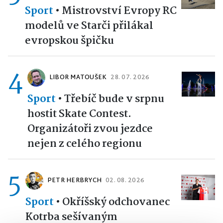
Sport
•
Mistrovství Evropy RC
modelů ve Starči přilákal
evropskou špičku
4
LIBOR MATOUŠEK
28. 07. 2026
Sport
•
Třebíč bude v srpnu
hostit Skate Contest.
Organizátoři zvou jezdce
nejen z celého regionu
5
PETR HERBRYCH
02. 08. 2026
Sport
•
Okříšský odchovanec
Kotrba sešívaným