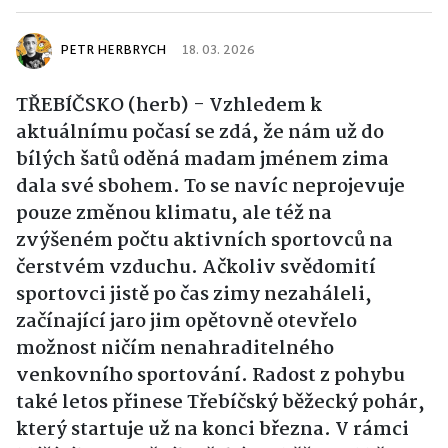
PETR HERBRYCH
18. 03. 2026
TŘEBÍČSKO (herb) - Vzhledem k
aktuálnímu počasí se zdá, že nám už do
bílých šatů oděná madam jménem zima
dala své sbohem. To se navíc neprojevuje
pouze změnou klimatu, ale též na
zvýšeném počtu aktivních sportovců na
čerstvém vzduchu. Ačkoliv svědomití
sportovci jistě po čas zimy nezaháleli,
začínající jaro jim opětovně otevřelo
možnost ničím nenahraditelného
venkovního sportování. Radost z pohybu
také letos přinese Třebíčský běžecký pohár,
který startuje už na konci března. V rámci