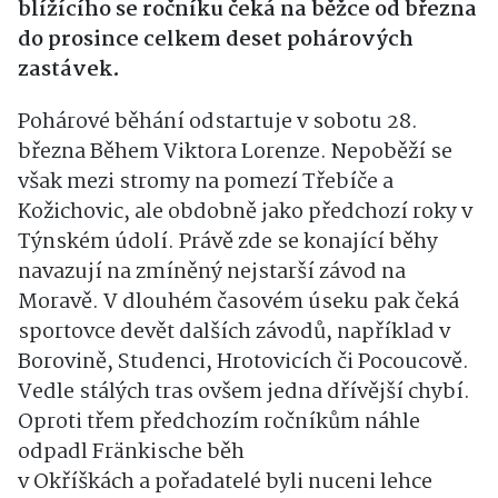
blížícího se ročníku čeká na běžce od března
do prosince celkem deset pohárových
zastávek.
Pohárové běhání odstartuje v sobotu 28.
března Během Viktora Lorenze. Nepoběží se
však mezi stromy na pomezí Třebíče a
Kožichovic, ale obdobně jako předchozí roky v
Týnském údolí. Právě zde se konající běhy
navazují na zmíněný nejstarší závod na
Moravě. V dlouhém časovém úseku pak čeká
sportovce devět dalších závodů, například v
Borovině, Studenci, Hrotovicích či Pocoucově.
Vedle stálých tras ovšem jedna dřívější chybí.
Oproti třem předchozím ročníkům náhle
odpadl Fränkische běh
v Okříškách a pořadatelé byli nuceni lehce