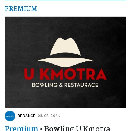
PREMIUM
REDAKCE
03. 08. 2026
Premium
•
Bowling U Kmotra