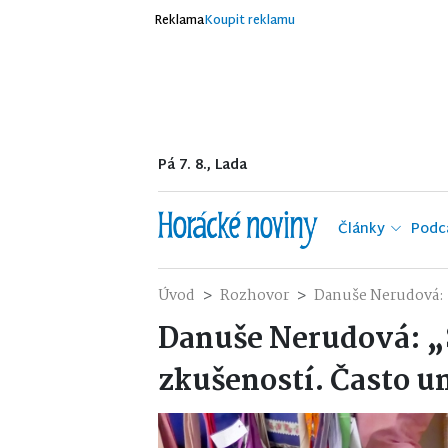
Reklama
Koupit reklamu
Pá 7. 8., Lada
Články
Podc
Úvod
Rozhovor
Danuše Nerudová: „
Danuše Nerudová: „S
zkušeností. Často u