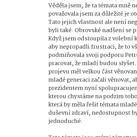
Věděla jsem, že ta témata mně n
považovala jsem za důležité je ot
Tato jejich vlastnost ale není ne
byli také. Obrovské nadšení se 
Když jsem odstoupila z volební
aby nepropadli frustraci, že to 
podmiňovala svoji podporu Petru
pracovat, že mladí budou slyšet.
projevu měl velkou část věnovan
mladé generaci začali věnovat, ab
prezidentem nyní spolupracujeme
kterou chystáme na podzim toho
která by měla řešit témata mladé
duševní zdraví, nedostupnost b
jednoduché.