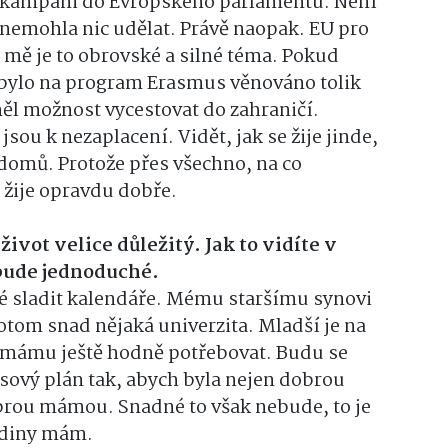
 kampani do Evropského parlamentu. Není
 nemohla nic udělat. Právě naopak. EU pro
 mě je to obrovské a silné téma. Pokud
 bylo na program Erasmus věnováno tolik
ěl možnost vycestovat do zahraničí.
jsou k nezaplacení. Vidět, jak se žije jinde,
t domů. Protože přes všechno, na co
 žije opravdu dobře.
život velice důležitý. Jak to vidíte v
bude jednoduché.
žké sladit kalendáře. Mému staršímu synovi
potom snad nějaká univerzita. Mladší je na
mámu ještě hodně potřebovat. Budu se
asový plán tak, abych byla nejen dobrou
obrou mámou. Snadné to však nebude, to je
odiny mám.