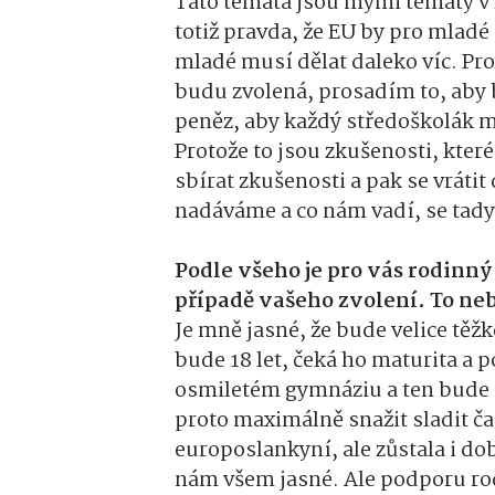
Tato témata jsou mými tématy v
totiž pravda, že EU by pro mladé
mladé musí dělat daleko víc. Pro
budu zvolená, prosadím to, aby
peněz, aby každý středoškolák m
Protože to jsou zkušenosti, které 
sbírat zkušenosti a pak se vráti
nadáváme a co nám vadí, se tady
Podle všeho je pro vás rodinný 
případě vašeho zvolení. To ne
Je mně jasné, že bude velice tě
bude 18 let, čeká ho maturita a 
osmiletém gymnáziu a ten bude 
proto maximálně snažit sladit č
europoslankyní, ale zůstala i d
nám všem jasné. Ale podporu r