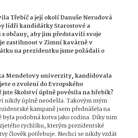
la Třebíč a její okolí Danuše Nerudová
y lídři kandidátky Starostové a
 s občany, aby jim představili svoje
 je zastihnout v Zimní kavárně v
átku na prezidentku jsme požádali o
rka Mendelovy univerzity, kandidovala
ujete o zvolení do Evropského
jste školství úplně pověsila na hřebík?
lství nikdy úplně neodešla. Takovým mým
prezidentské kampaně jsem přednášela na
ě byla podobná kotva jako rodina. Díky nim
zjetého rychlíku, kterým prezidentské
tvy člověk potřebuje. Nechci se nikdy vzdát