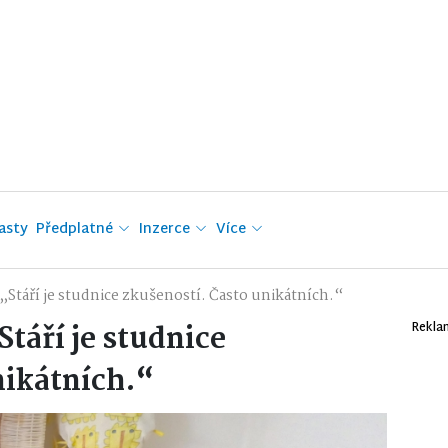
asty
Předplatné
Inzerce
Více
Stáří je studnice zkušeností. Často unikátních.“
táří je studnice
Rekla
nikátních.“