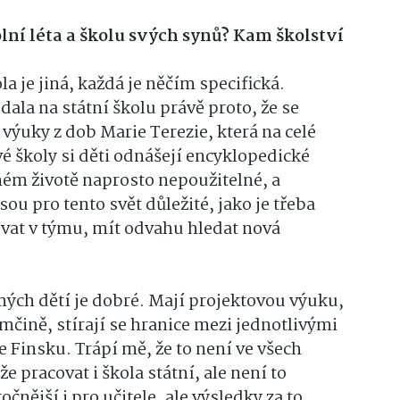
lní léta a školu svých synů? Kam školství
a je jiná, každá je něčím specifická.
dala na státní školu právě proto, že se
výuky z dob Marie Terezie, která na celé
é školy si děti odnášejí encyklopedické
ném životě naprosto nepoužitelné, a
sou pro tento svět důležité, jako je třeba
ovat v týmu, mít odvahu hledat nová
ých dětí je dobré. Mají projektovou výuku,
čině, stírají se hranice mezi jednotlivými
e Finsku. Trápí mě, že to není ve všech
 pracovat i škola státní, ale není to
čnější i pro učitele, ale výsledky za to