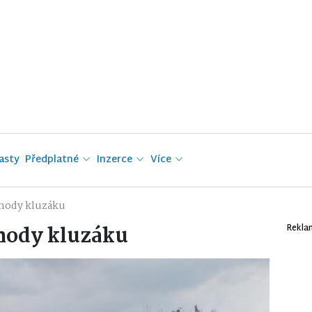
asty
Předplatné
Inzerce
Více
ehody kluzáku
ehody kluzáku
Rekla