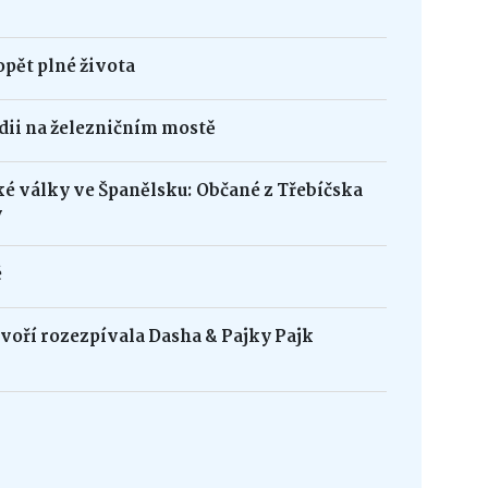
opět plné života
édii na železničním mostě
ké války ve Španělsku: Občané z Třebíčska
y
é
oří rozezpívala Dasha & Pajky Pajk