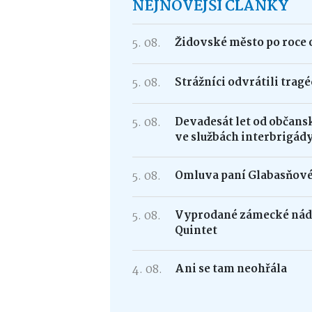
NEJNOVĚJŠÍ ČLÁNKY
5. 08.
Židovské město po roce 
5. 08.
Strážníci odvrátili trag
5. 08.
Devadesát let od občans
ve službách interbrigád
5. 08.
Omluva paní Glabasňov
5. 08.
Vyprodané zámecké nádv
Quintet
4. 08.
Ani se tam neohřála