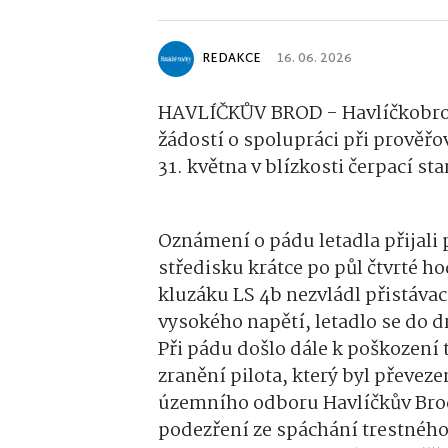
REDAKCE
16. 06. 2026
HAVLÍČKŮV BROD - Havlíčkobrodšt
žádostí o spolupráci při prověřo
31. května v blízkosti čerpací st
Oznámení o pádu letadla přijali
středisku krátce po půl čtvrté 
kluzáku LS 4b nezvládl přistávac
vysokého napětí, letadlo se do d
Při pádu došlo dále k poškození 
zranění pilota, který byl převez
územního odboru Havlíčkův Brod 
podezření ze spáchání trestného