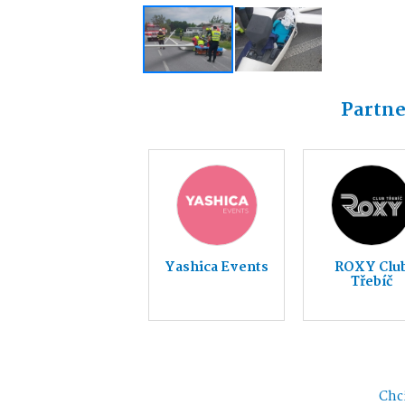
Partne
Yashica Events
ROXY Clu
Třebíč
Chci