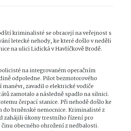
í kriminalisté se obracejí na veřejnost s
vání letecké nehody, ke které došlo v neděli
anice na ulici Lidická v Havlíčkově Brodě.
 policisté na integrovaném operačním
hodině odpoledne. Pilot bezmotorového
í manévr, zavadil o elektrické vodiče
rátů zamotalo a následně spadlo na silnici.
totemu čerpací stanice. Při nehodě došlo ke
en do brněnské nemocnice. Kriminalisté z
zahájili úkony trestního řízení pro
 činu obecného ohrožení z nedbalosti.