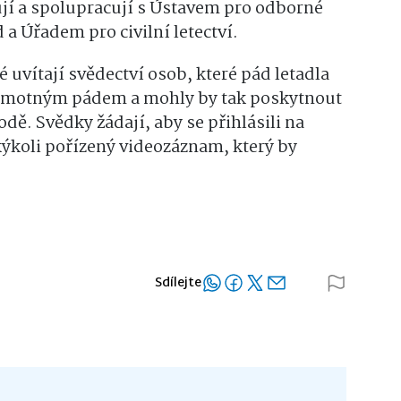
jí a spolupracují s Ústavem pro odborné
 a Úřadem pro civilní letectví.
 uvítají svědectví osob, které pád letadla
 samotným pádem a mohly by tak poskytnout
dě. Svědky žádají, aby se přihlásili na
akýkoli pořízený videozáznam, který by
Sdílejte