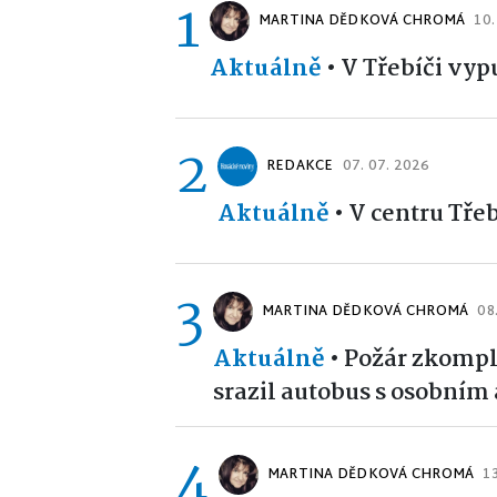
1
MARTINA DĚDKOVÁ CHROMÁ
10.
Aktuálně
•
V Třebíči vyp
2
REDAKCE
07. 07. 2026
Aktuálně
•
V centru Tře
3
MARTINA DĚDKOVÁ CHROMÁ
08
Aktuálně
•
Požár zkompl
srazil autobus s osobním
4
MARTINA DĚDKOVÁ CHROMÁ
1