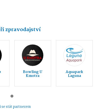
ři zpravodajství
b
Bowling U
Aquapark
Kmotra
Laguna
 se stát partnerem