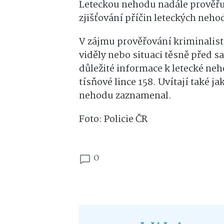
Leteckou nehodu nadále prověřu
zjišťování příčin leteckých nehod
V zájmu prověřování kriminalisté
viděly nebo situaci těsně před
důležité informace k letecké neho
tísňové lince 158. Uvítají také j
nehodu zaznamenal.
Foto: Policie ČR
0