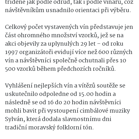
tříděné jak podle odrůd, tak i podle vinařů, což
návštěvníkům usnadnilo orientaci při výběru.
Celkový počet vystavených vín představuje jen
část ohromného množství vzorků, jež se na
akci objevily za uplynulých 29 let – od roku
1997 organizátoři evidují více než 600 různých
vín a návštěvníci společně ochutnali přes 10
500 vzorků během předchozích ročníků.
Vyhlášení nejlepších vín a vítězů soutěže se
uskutečnilo odpoledne od 15.00 hodin a
následně se od 16 do 20 hodin návštěvníci
mohli bavit při vystoupení cimbálové muziky
Sylván, která dodala slavnostnímu dni
tradiční moravský folklorní tón.