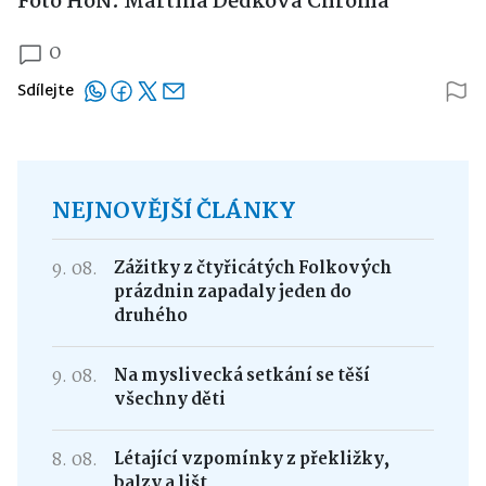
Foto HoN: Martina Dědková Chromá
0
Sdílejte
NEJNOVĚJŠÍ ČLÁNKY
9. 08.
Zážitky z čtyřicátých Folkových
prázdnin zapadaly jeden do
druhého
9. 08.
Na myslivecká setkání se těší
všechny děti
8. 08.
Létající vzpomínky z překližky,
balzy a lišt