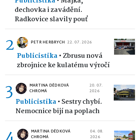
Publicistika
•
Májka,
dechovka i zavádění.
Radkovice slavily pouť
2
PETR HERBRYCH
22. 07. 2026
Publicistika
•
Zbrusu nová
zbrojnice ke kulatému výročí
3
MARTINA DĚDKOVÁ
20. 07.
CHROMÁ
2026
Publicistika
•
Sestry chybí.
Nemocnice bijí na poplach
4
MARTINA DĚDKOVÁ
04. 08.
CHROMÁ
2026