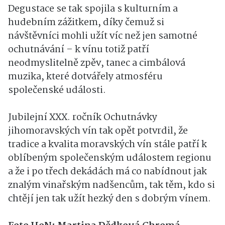
Degustace se tak spojila s kulturním a
hudebním zážitkem, díky čemuž si
návštěvníci mohli užít víc než jen samotné
ochutnávání – k vínu totiž patří
neodmyslitelně zpěv, tanec a cimbálová
muzika, které dotvářely atmosféru
společenské události.
Jubilejní XXX. ročník Ochutnávky
jihomoravských vín tak opět potvrdil, že
tradice a kvalita moravských vín stále patří k
oblíbeným společenským událostem regionu
a že i po třech dekádách má co nabídnout jak
znalým vinařským nadšencům, tak těm, kdo si
chtějí jen tak užít hezký den s dobrým vínem.