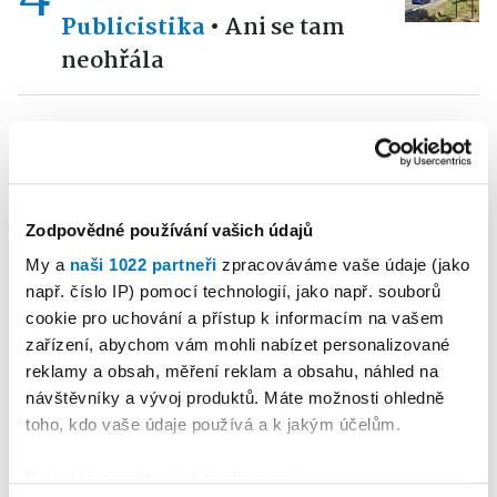
Publicistika
•
Ani se tam
neohřála
5
PETRA KLEMENTOVÁ
16. 07. 2026
Publicistika
•
„A přece se
točí.“ V Dašovském mlýně se
Zodpovědné používání vašich údajů
roztočilo nové mlýnské kolo
My a
naši 1022 partneři
zpracováváme vaše údaje (jako
např. číslo IP) pomocí technologií, jako např. souborů
cookie pro uchování a přístup k informacím na vašem
Reklama
Koupit reklamu
zařízení, abychom vám mohli nabízet personalizované
reklamy a obsah, měření reklam a obsahu, náhled na
návštěvníky a vývoj produktů. Máte možnosti ohledně
toho, kdo vaše údaje používá a k jakým účelům.
Pokud to povolíte, rádi bychom také: