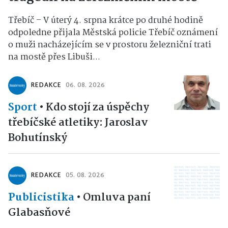
Třebíč – V úterý 4. srpna krátce po druhé hodině
odpoledne přijala Městská policie Třebíč oznámení
o muži nacházejícím se v prostoru železniční trati
na mostě přes Libuši...
REDAKCE
06. 08. 2026
Sport
•
Kdo stojí za úspěchy
třebíčské atletiky: Jaroslav
Bohutínský
REDAKCE
05. 08. 2026
Publicistika
•
Omluva paní
Glabasňové