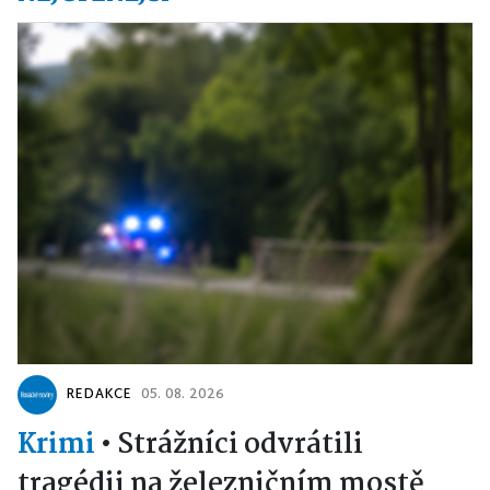
REDAKCE
05. 08. 2026
Krimi
•
Strážníci odvrátili
tragédii na železničním mostě