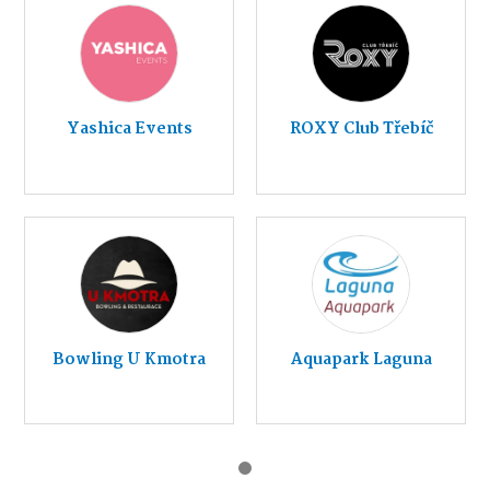
Yashica Events
ROXY Club Třebíč
Bowling U Kmotra
Aquapark Laguna