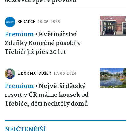
odstávce zpět v provozu
REDAKCE
18. 06. 2026
Premium
•
Květinářství
Zdeňky Konečné působí v
Třebíčí již přes 20 let
LIBOR MATOUŠEK
17. 06. 2026
Premium
•
Největší dětský
resort v ČR máme kousek od
Třebíče, děti nechtěly domů
NEJČTENĚJŠÍ