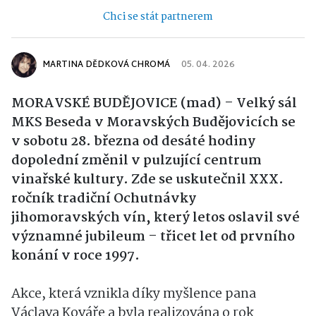
Chci se stát partnerem
MARTINA DĚDKOVÁ CHROMÁ
05. 04. 2026
MORAVSKÉ BUDĚJOVICE (mad) – Velký sál
MKS Beseda v Moravských Budějovicích se
v sobotu 28. března od desáté hodiny
dopolední změnil v pulzující centrum
vinařské kultury. Zde se uskutečnil XXX.
ročník tradiční Ochutnávky
jihomoravských vín, který letos oslavil své
významné jubileum – třicet let od prvního
konání v roce 1997.
Akce, která vznikla díky myšlence pana
Václava Kováře a byla realizována o rok