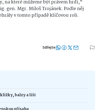
ty, na které můžeme být právem hrdí,“
rig. gen. Mgr. Miloš Trojánek. Podle něj
ehrály v tomto případě klíčovou roli.
Sdílejte
ližky, balzy a lišt
jenskou přísahu