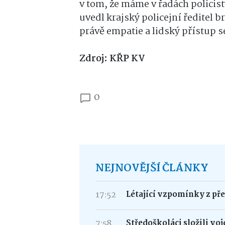
v tom, že máme v řadách policis
uvedl krajský policejní ředitel b
právě empatie a lidský přístup s
Zdroj: KŘP KV
0
NEJNOVĚJŠÍ ČLÁNKY
17:52
Létající vzpomínky z přek
7:58
Středoškoláci složili vo