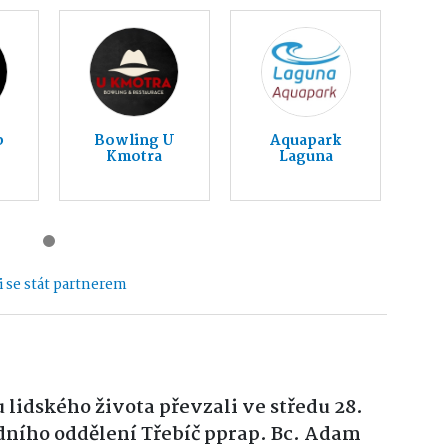
b
Bowling U
Aquapark
Kmotra
Laguna
 se stát partnerem
lidského života převzali ve středu 28.
odního oddělení Třebíč pprap. Bc. Adam