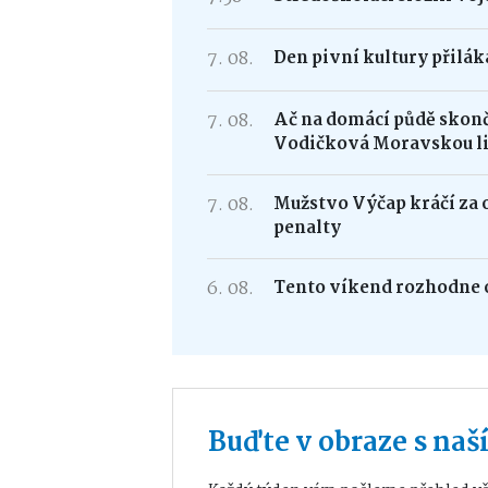
7. 08.
Den pivní kultury přilá
7. 08.
Ač na domácí půdě skonči
Vodičková Moravskou l
7. 08.
Mužstvo Výčap kráčí za 
penalty
6. 08.
Tento víkend rozhodne o
Buďte v obraze s na