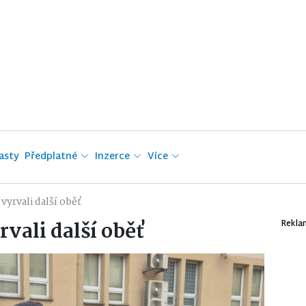
asty
Předplatné
Inzerce
Více
yrvali další oběť
vali další oběť
Rekla