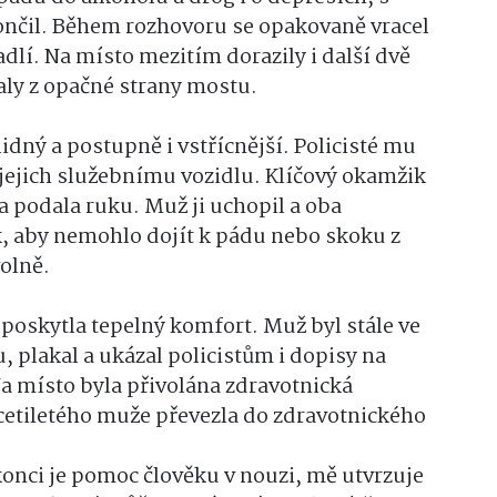
ukončil. Během rozhovoru se opakovaně vracel
lí. Na místo mezitím dorazily i další dvě
valy z opačné strany mostu.
idný a postupně i vstřícnější. Policisté mu
 jejich služebnímu vozidlu. Klíčový okamžik
ka podala ruku. Muž ji uchopil a oba
tak, aby nemohlo dojít k pádu nebo skoku z
olně.
poskytla tepelný komfort. Muž byl stále ve
 plakal a ukázal policistům i dopisy na
Na místo byla přivolána zdravotnická
cetiletého muže převezla do zdravotnického
konci je pomoc člověku v nouzi, mě utvrzuje