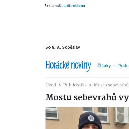
Reklama
Koupit reklamu
So 8. 8., Soběslav
Články
Podc
Úvod
Publicistika
Mostu sebevrahů v
Mostu sebevrahů vyr