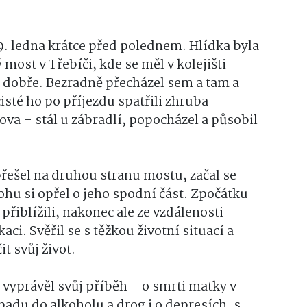
9. ledna krátce před polednem. Hlídka byla
most v Třebíči, kde se měl v kolejišti
 dobře. Bezradně přecházel sem a tam a
cisté ho po příjezdu spatřili zhruba
va – stál u zábradlí, popocházel a působil
přešel na druhou stranu mostu, začal se
ohu si opřel o jeho spodní část. Zpočátku
přiblížili, nakonec ale ze vzdálenosti
ci. Svěřil se s těžkou životní situací a
t svůj život.
 vyprávěl svůj příběh – o smrti matky v
opadu do alkoholu a drog i o depresích, s