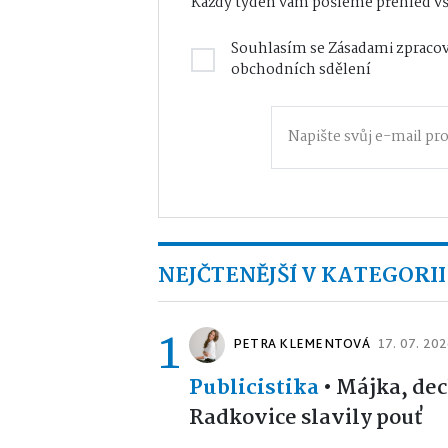
Každý týden vám pošleme přehled vš
Souhlasím se
Zásadami zpracov
obchodních sdělení
NEJČTENĚJŠÍ V KATEGORII
1
PETRA KLEMENTOVÁ
17. 07. 20
Publicistika
•
Májka, dec
Radkovice slavily pouť