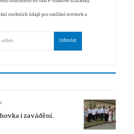
eho důležitého do vaší e-mailové schránky.
ání osobních údajů
pro zasílání novinek a
Odeslat
26
hovka i zavádění.