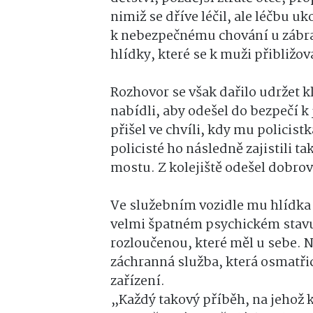
nimiž se dříve léčil, ale léčbu 
k nebezpečnému chování u zábrad
hlídky, které se k muži přibližo
Rozhovor se však dařilo udržet kl
nabídli, aby odešel do bezpečí k
přišel ve chvíli, kdy mu policist
policisté ho následně zajistili 
mostu. Z kolejiště odešel dobrov
Ve služebním vozidle mu hlídka 
velmi špatném psychickém stavu,
rozloučenou, které měl u sebe. 
záchranná služba, která osmatři
zařízení.
„Každý takový příběh, na jehož 