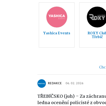
Yashica Events
ROXY Clu
Třebíč
Chci
REDAKCE
06. 02. 2026
TŘEBÍČSKO (juh) – Za záchranu 
ledna ocenění policisté z obv