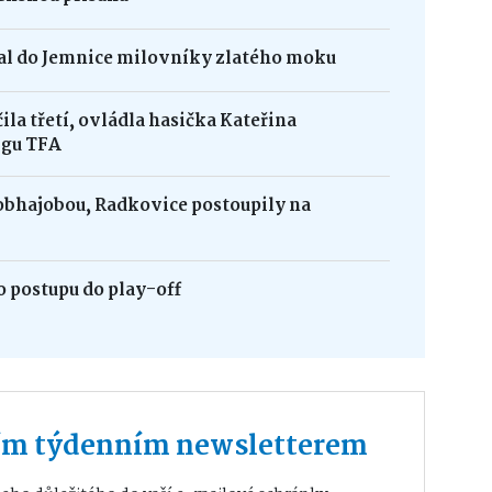
kal do Jemnice milovníky zlatého moku
la třetí, ovládla hasička Kateřina
igu TFA
obhajobou, Radkovice postoupily na
 postupu do play-off
ším týdenním newsletterem