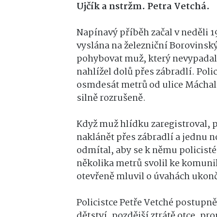
Ujčík a nstržm. Petra Vetchá.
Napínavý příběh začal v neděli 1
vyslána na železniční Borovinský 
pohybovat muž, který nevypadal
nahlížel dolů přes zábradlí. Poli
osmdesát metrů od ulice Máchalo
silně rozrušeně.
Když muž hlídku zaregistroval, 
naklánět přes zábradlí a jednu n
odmítal, aby se k němu policisté 
několika metrů svolil ke komunika
otevřeně mluvil o úvahách ukonči
Policistce Petře Vetché postupně
dětství, pozdější ztrátě otce, pr