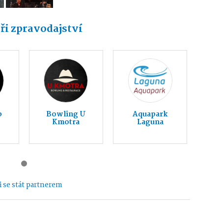
ři zpravodajství
b
Bowling U
Aquapark
Kmotra
Laguna
 se stát partnerem