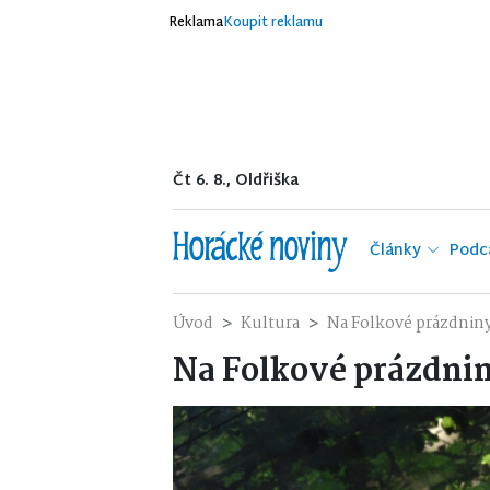
Reklama
Koupit reklamu
Čt 6. 8., Oldřiška
Články
Podc
Úvod
Kultura
Na Folkové prázdniny
Na Folkové prázdnin