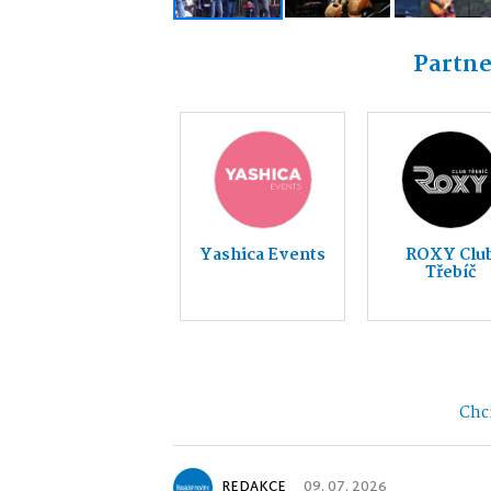
Partne
Yashica Events
ROXY Clu
Třebíč
Chci
REDAKCE
09. 07. 2026