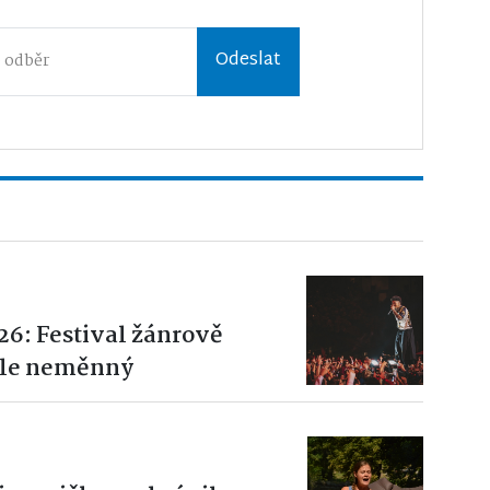
Odeslat
26: Festival žánrově
ale neměnný