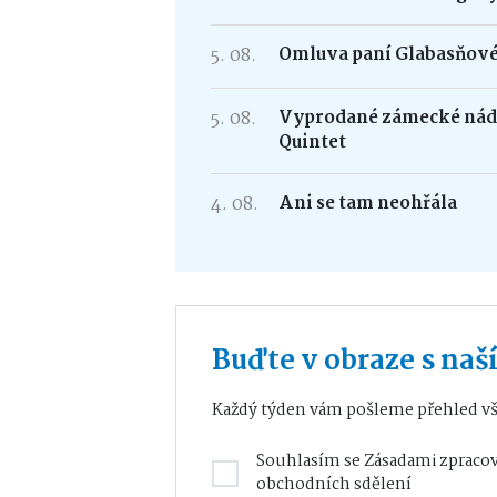
5. 08.
Omluva paní Glabasňov
5. 08.
Vyprodané zámecké nádv
Quintet
4. 08.
Ani se tam neohřála
Buďte v obraze s na
Každý týden vám pošleme přehled vš
Souhlasím se
Zásadami zpracov
obchodních sdělení