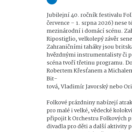
Jubilejní 40. ročník festivalu F
července – 1. srpna 2026) nese t
mezinárodní i domácí scénu. Zah
Ripostiglio, velkolepý závěr se
Zahraničními taháky jsou britsk
hvězdnými instrumentalisty či p
scéna tvoří třetinu programu. Do
Robertem Křesťanem a Michalem P
Bit-
tová, Vladimír Javorský nebo Or
Folkové prázdniny nabízejí atrak
pro malé i velké, vědecké kolok
připojit k Orchestru Folkových p
divadla pro děti a další aktivity 