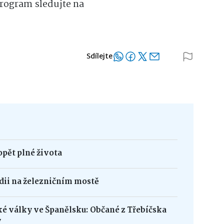
Program sledujte na
Sdílejte
opět plné života
édii na železničním mostě
ké války ve Španělsku: Občané z Třebíčska
y