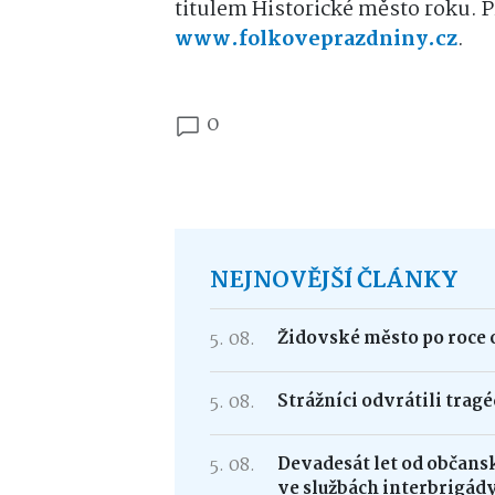
titulem Historické město roku. 
www.folkoveprazdniny.cz
.
0
NEJNOVĚJŠÍ ČLÁNKY
5. 08.
Židovské město po roce 
5. 08.
Strážníci odvrátili trag
5. 08.
Devadesát let od občans
ve službách interbrigád