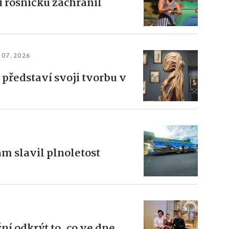
i rosničku zachránil
. 07. 2026
představí svoji tvorbu v
am slavil plnoletost
 odkrýt to, co ve dne