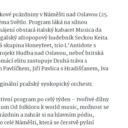
olkové prázdniny v Náměšti nad Oslavou (25.
éma Světlo. Program láká na silnou
ájení obstará italský kabaret Musica da
negalský afropopový hudebník Seckou Keita.
á skupina Honeyfeet, trio L‘Antidote s
rojekt Hudba nad Oslavou, neboť britská
mácí elitu zastupuje Druhá tráva s
avlíčkem, Jiří Pavlica s Hradišťanem, Iva
iginální pražský synkopický orchestr.
tivní program po celý týden – tvořivé dílny
vium Od folkloru k world music, možnost se
rázdnin a zahrát si na hlavním pódiu,
po celé Náměšti, která se čerstvě pyšní