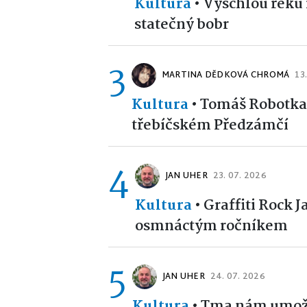
Kultura
•
Vyschlou řeku 
statečný bobr
3
MARTINA DĚDKOVÁ CHROMÁ
13
Kultura
•
Tomáš Robotka 
třebíčském Předzámčí
4
JAN UHER
23. 07. 2026
Kultura
•
Graffiti Rock J
osmnáctým ročníkem
5
JAN UHER
24. 07. 2026
Kultura
•
Tma nám umožní