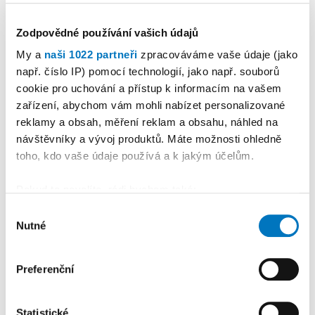
Zodpovědné používání vašich údajů
KALENDÁŘ AKCÍ
Další
My a
naši 1022 partneři
zpracováváme vaše údaje (jako
např. číslo IP) pomocí technologií, jako např. souborů
cookie pro uchování a přístup k informacím na vašem
zařízení, abychom vám mohli nabízet personalizované
reklamy a obsah, měření reklam a obsahu, náhled na
návštěvníky a vývoj produktů. Máte možnosti ohledně
toho, kdo vaše údaje používá a k jakým účelům.
Pokud to povolíte, rádi bychom také:
Shromažďovali informace o vaší geografické
Výběr
Nutné
poloze, které mohou být přesné na několik metrů
souhlasu
Identifikovali vaše zařízení pomocí aktivního
skenování pro konkrétní charakteristiky (otisk prstu)
PETRA KLEMENTOVÁ
Preferenční
Zjistěte více o tom, jak zpracováváme vaše osobní
údaje, a nastavte si předvolby v
části s podrobnostmi
.
11. 08.
Statistické
Svůj souhlas můžete kdykoliv změnit nebo odvolat v