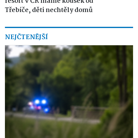
resort v ČR máme kousek od
Třebíče, děti nechtěly domů
NEJČTENĚJŠÍ