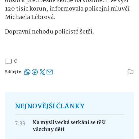
došlo k předběžné škodě na vozidlech ve výši
120 tisíc korun, informovala policejní mluvčí
Michaela Lébrová.
Dopravní nehodu policisté šetří.
0
Sdílejte
NEJNOVĚJŠÍ ČLÁNKY
7:33
Na myslivecká setkání se těší
všechny děti