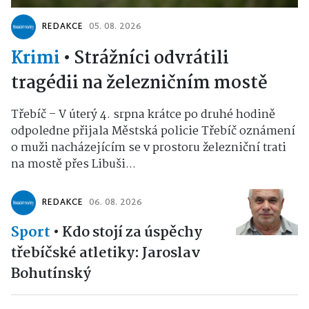
REDAKCE
05. 08. 2026
Krimi
•
Strážníci odvrátili
tragédii na železničním mostě
Třebíč – V úterý 4. srpna krátce po druhé hodině
odpoledne přijala Městská policie Třebíč oznámení
o muži nacházejícím se v prostoru železniční trati
na mostě přes Libuši...
REDAKCE
06. 08. 2026
Sport
•
Kdo stojí za úspěchy
třebíčské atletiky: Jaroslav
Bohutínský