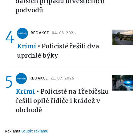
dalších případů investičních
podvodů
4
REDAKCE
04. 08. 2026
Krimi
•
Policisté řešili dva
uprchlé býky
5
REDAKCE
21. 07. 2026
Krimi
•
Policisté na Třebíčsku
řešili opilé řidiče i krádež v
obchodě
Reklama
Koupit reklamu