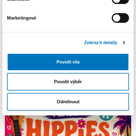
části Prohlášení o souborech cookie.
Marketingové
K personalizaci obsahu a reklam, poskytování funkcí
sociálních médií a analýze naší návštěvnosti využíváme
soubory cookie. Informace o tom, jak náš web používáte,
Zobrazit detaily
sdílíme se svými partnery pro sociální média, inzerci a
analýzy. Partneři tyto údaje mohou zkombinovat s
dalšími informacemi, které jste jim poskytli nebo které
Povolit vše
získali v důsledku toho, že používáte jejich služby.
Povolit výběr
PETRA KLEMENTOVÁ
14. 08.
Odmítnout