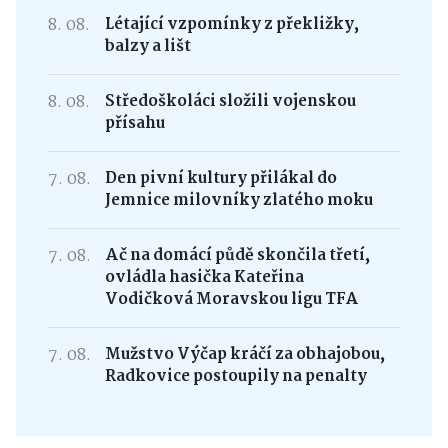
8. 08.
Létající vzpomínky z překližky,
balzy a lišt
8. 08.
Středoškoláci složili vojenskou
přísahu
7. 08.
Den pivní kultury přilákal do
Jemnice milovníky zlatého moku
7. 08.
Ač na domácí půdě skončila třetí,
ovládla hasička Kateřina
Vodičková Moravskou ligu TFA
7. 08.
Mužstvo Výčap kráčí za obhajobou,
Radkovice postoupily na penalty