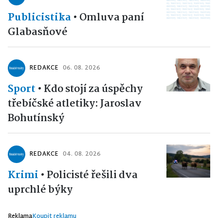
Publicistika
•
Omluva paní
Glabasňové
REDAKCE
06. 08. 2026
Sport
•
Kdo stojí za úspěchy
třebíčské atletiky: Jaroslav
Bohutínský
REDAKCE
04. 08. 2026
Krimi
•
Policisté řešili dva
uprchlé býky
Reklama
Koupit reklamu