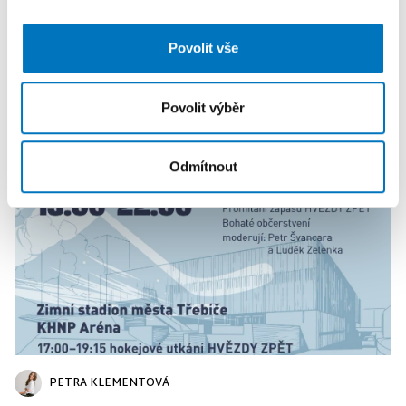
analýzy. Partneři tyto údaje mohou zkombinovat s
dalšími informacemi, které jste jim poskytli nebo které
Povolit vše
získali v důsledku toho, že používáte jejich služby.
PETRA KLEMENTOVÁ
Povolit výběr
08. 08.
Odmítnout
PETRA KLEMENTOVÁ