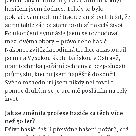
jako mladý dobrovolný hasič a dobrovolným
hasičem jsem dodnes. Tehdy to bylo
pokračování rodinné tradice aniž bych tušil, že
se mi tahle záliba stane profesí na celý život.
Po ukončení gymnázia jsem se rozhodoval
mezi dvěma obory – právo nebo hasič.
Nakonec zvítězila rodinná tradice a nastoupil
jsem na Vysokou školu báňskou v Ostravě,
obor technika požární ochrany a bezpečnosti
průmyslu, kterou jsem úspěšně dokončil.
Svého rozhodnutí jsem nikdy nelitoval a
pomoc druhým se je pro mě posláním na celý
život.
Jak se změnila profese hasiče za těch více
než 50 let?
Dříve hasiči řešili převážně hašení požárů, což