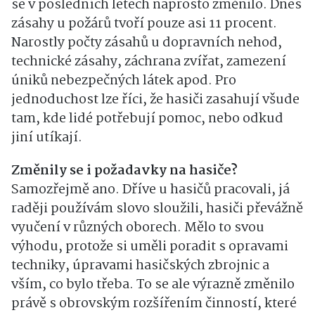
se v posledních letech naprosto změnilo. Dnes
zásahy u požárů tvoří pouze asi 11 procent.
Narostly počty zásahů u dopravních nehod,
technické zásahy, záchrana zvířat, zamezení
úniků nebezpečných látek apod. Pro
jednoduchost lze říci, že hasiči zasahují všude
tam, kde lidé potřebují pomoc, nebo odkud
jiní utíkají.
Změnily se i požadavky na hasiče?
Samozřejmě ano. Dříve u hasičů pracovali, já
raději používám slovo sloužili, hasiči převážně
vyučení v různých oborech. Mělo to svou
výhodu, protože si uměli poradit s opravami
techniky, úpravami hasičských zbrojnic a
vším, co bylo třeba. To se ale výrazně změnilo
právě s obrovským rozšířením činností, které