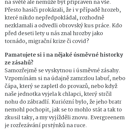
na světě ale nemůže být připraven na vše.
Přesto hasiči prokázali, že i v případě hrozeb,
které nikdo nepředpokládal, rozhodně
nezklamali a odvedli obrovský kus práce. Kdo
před deseti lety u nás znal hrozby jako
tornádo, migrační krize či covid?
Pamatujete si i na nějaké úsměvné historky
ze zásahů?
Samozřejmě se vyskytnou i úsměvné zásahy.
Vzpomínám si na údajně zamrzlou labuť, nebo
čápa, který se zapletl do provazů, nebo když
naše jednotka vyjela k chlapci, který strčil
nohu do zábradlí. Kuriózní bylo, že jeho bratr
nemohl pochopit, jak se to mohlo stát a tak to
zkusil taky, a my vyjížděli znovu. Evergreenem
je rozřezávání prstýnků na ruce.