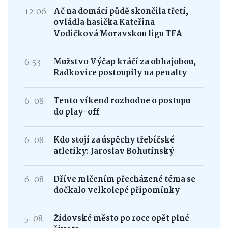
12:06
Ač na domácí půdě skončila třetí,
ovládla hasička Kateřina
Vodičková Moravskou ligu TFA
6:53
Mužstvo Výčap kráčí za obhajobou,
Radkovice postoupily na penalty
6. 08.
Tento víkend rozhodne o postupu
do play-off
6. 08.
Kdo stojí za úspěchy třebíčské
atletiky: Jaroslav Bohutínský
6. 08.
Dříve mlčením přecházené téma se
dočkalo velkolepé připomínky
5. 08.
Židovské město po roce opět plné