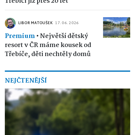
Třebíčí již přes 20 let
LIBOR MATOUŠEK
17. 06. 2026
Premium
•
Největší dětský
resort v ČR máme kousek od
Třebíče, děti nechtěly domů
NEJČTENĚJŠÍ