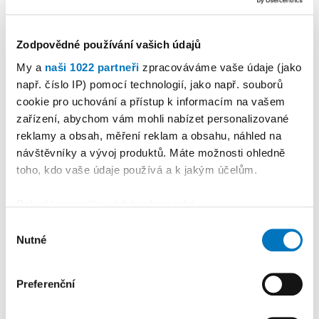
Zodpovědné používání vašich údajů
My a
naši 1022 partneři
zpracováváme vaše údaje (jako
KALENDÁŘ AKCÍ
Další
např. číslo IP) pomocí technologií, jako např. souborů
cookie pro uchování a přístup k informacím na vašem
zařízení, abychom vám mohli nabízet personalizované
reklamy a obsah, měření reklam a obsahu, náhled na
návštěvníky a vývoj produktů. Máte možnosti ohledně
toho, kdo vaše údaje používá a k jakým účelům.
Pokud to povolíte, rádi bychom také:
Shromažďovali informace o vaší geografické
Výběr
Nutné
poloze, které mohou být přesné na několik metrů
souhlasu
Identifikovali vaše zařízení pomocí aktivního
skenování pro konkrétní charakteristiky (otisk prstu)
Preferenční
PETRA KLEMENTOVÁ
Zjistěte více o tom, jak zpracováváme vaše osobní
údaje, a nastavte si předvolby v
části s podrobnostmi
.