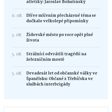
atletiky: Jaroslav Bohutínský
6. 08.
Dříve mlčením přecházené téma se
dočkalo velkolepé připomínky
5. 08.
Židovské město po roce opět plné
života
5. 08.
Strážníci odvrátili tragédii na
železničním mostě
5. 08.
Devadesát let od občanské války ve
Španělsku: Občané z Třebíčska ve
službách interbrigády