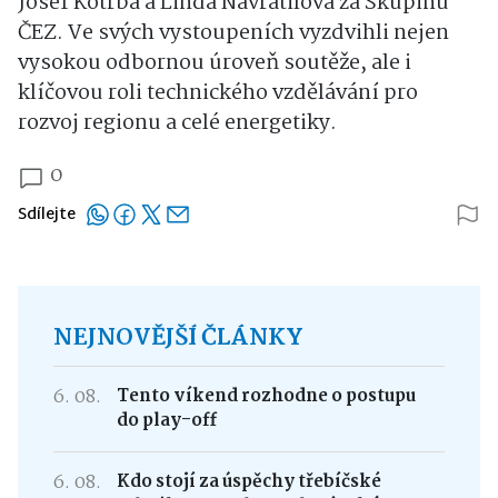
Josef Kotrba a Linda Navrátilová za Skupinu
ČEZ. Ve svých vystoupeních vyzdvihli nejen
vysokou odbornou úroveň soutěže, ale i
klíčovou roli technického vzdělávání pro
rozvoj regionu a celé energetiky.
0
Sdílejte
NEJNOVĚJŠÍ ČLÁNKY
6. 08.
Tento víkend rozhodne o postupu
do play-off
6. 08.
Kdo stojí za úspěchy třebíčské