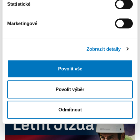
Statistické
Svůj souhlas můžete kdykoliv změnit nebo odvolat v
08. 08.
části Prohlášení o souborech cookie.
Marketingové
K personalizaci obsahu a reklam, poskytování funkcí
sociálních médií a analýze naší návštěvnosti využíváme
soubory cookie. Informace o tom, jak náš web používáte,
Zobrazit detaily
sdílíme se svými partnery pro sociální média, inzerci a
analýzy. Partneři tyto údaje mohou zkombinovat s
dalšími informacemi, které jste jim poskytli nebo které
Povolit vše
získali v důsledku toho, že používáte jejich služby.
Povolit výběr
PETRA KLEMENTOVÁ
Odmítnout
08. 08.