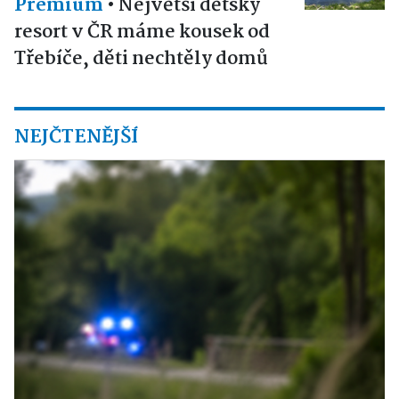
Premium
•
Největší dětský
resort v ČR máme kousek od
Třebíče, děti nechtěly domů
NEJČTENĚJŠÍ