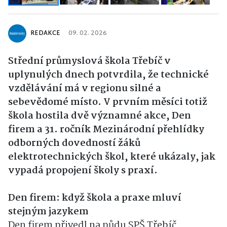
REDAKCE
09. 02. 2026
Střední průmyslová škola Třebíč v
uplynulých dnech potvrdila, že technické
vzdělávání má v regionu silné a
sebevědomé místo. V prvním měsíci totiž
škola hostila dvě významné akce, Den
firem a 31. ročník Mezinárodní přehlídky
odborných dovedností žáků
elektrotechnických škol, které ukázaly, jak
vypadá propojení školy s praxí.
Den firem: když škola a praxe mluví
stejným jazykem
Den firem přivedl na půdu SPŠ Třebíč