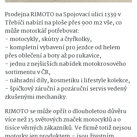
Prodejna RIMOTO na Spojovací ulici 1339 v
Třebíči nabízí na ploše přes 900 m2 vše, co
může motorkář potřebovat:
- motocykly, skútry a čtyřkolky,
- kompletní vybavení pro jezdce od helem
přes oblečení a boty až po rukavice,
- jednu z nejširších nabídek motokrosového
sortimentu v ČR,
- náhradní díly, kosmetiku i lifestyle kolekce,
- špičkový záruční a pozáruční servis vedený
zkušenými mechaniky.
RIMOTO se může opřít o dlouholetou důvěru
více než 15 světových značek motocyklů a o
tisíce věrných zákazníků. Ve firmě totiž nejsou
motorky jen produktem – jsou životním