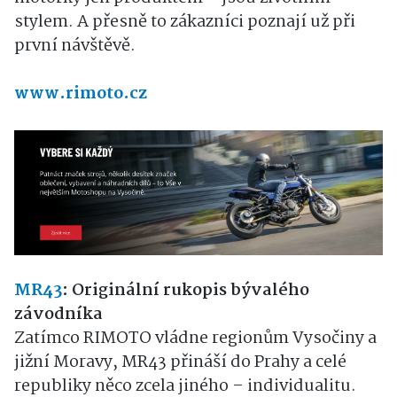
stylem. A přesně to zákazníci poznají už při
první návštěvě.
www.rimoto.cz
MR43
: Originální rukopis bývalého
závodníka
Zatímco RIMOTO vládne regionům Vysočiny a
jižní Moravy, MR43 přináší do Prahy a celé
republiky něco zcela jiného – individualitu.