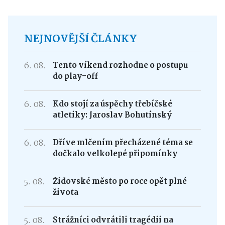
NEJNOVĚJŠÍ ČLÁNKY
6. 08.
Tento víkend rozhodne o postupu
do play-off
6. 08.
Kdo stojí za úspěchy třebíčské
atletiky: Jaroslav Bohutínský
6. 08.
Dříve mlčením přecházené téma se
dočkalo velkolepé připomínky
5. 08.
Židovské město po roce opět plné
života
5. 08.
Strážníci odvrátili tragédii na