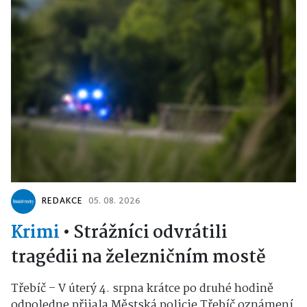
REDAKCE
05. 08. 2026
Krimi
•
Strážníci odvrátili
tragédii na železničním mostě
Třebíč – V úterý 4. srpna krátce po druhé hodině
odpoledne přijala Městská policie Třebíč oznámení