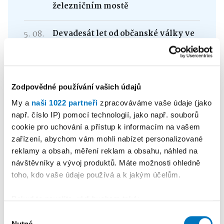
železničním mostě
5. 08.
Devadesát let od občanské války ve
Španělsku: Občané z Třebíčska ve
službách interbrigády
Zodpovědné používání vašich údajů
My a
naši 1022 partneři
zpracováváme vaše údaje (jako
např. číslo IP) pomocí technologií, jako např. souborů
Buďte v obraze s naším
cookie pro uchování a přístup k informacím na vašem
týdenním newsletterem
zařízení, abychom vám mohli nabízet personalizované
reklamy a obsah, měření reklam a obsahu, náhled na
návštěvníky a vývoj produktů. Máte možnosti ohledně
Každý týden vám pošleme přehled všeho
důležitého do vaší e-mailové schránky.
toho, kdo vaše údaje používá a k jakým účelům.
Souhlasím se
Zásadami zpracování osobních
Pokud to povolíte, rádi bychom také:
údajů
pro zasílání novinek a obchodních
Shromažďovali informace o vaší geografické
Výběr
sdělení
Nutné