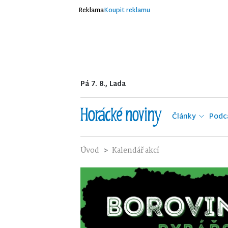
Reklama
Koupit reklamu
Pá 7. 8., Lada
Články
Podc
Úvod
Kalendář akcí