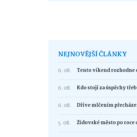
NEJNOVĚJŠÍ ČLÁNKY
6. 08.
Tento víkend rozhodne o
6. 08.
Kdo stojí za úspěchy tře
6. 08.
Dříve mlčením přecháze
5. 08.
Židovské město po roce 