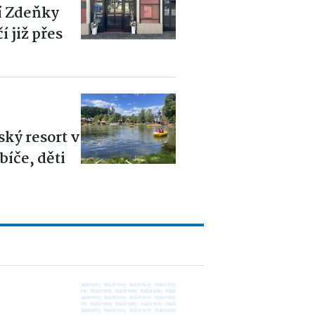
í Zdeňky
 již přes
6
ský resort v
íče, děti