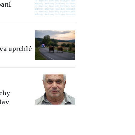
aní
dva uprchlé
ěchy
slav