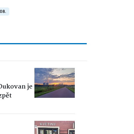
 08.
 Dukovan je
zpět