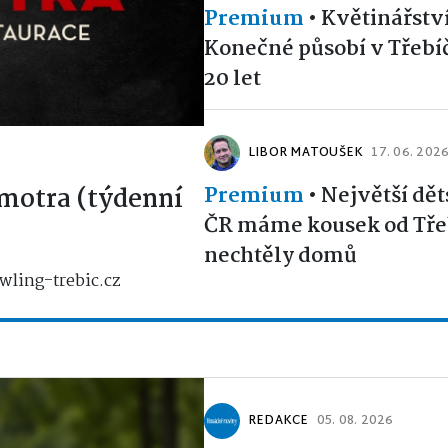
Premium
•
Květinářstv
Konečné působí v Třebíčí
20 let
LIBOR MATOUŠEK
17. 06. 202
Premium
•
Největší dět
motra (týdenní
ČR máme kousek od Třeb
nechtěly domů
wling-trebic.cz
REDAKCE
05. 08. 2026