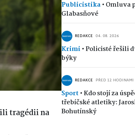
Publicistika
•
Omluva p
Glabasňové
REDAKCE
04. 08. 2026
Krimi
•
Policisté řešili 
býky
REDAKCE
PŘED 12 HODINAMI
Sport
•
Kdo stojí za úsp
třebíčské atletiky: Jaro
Bohutínský
ili tragédii na