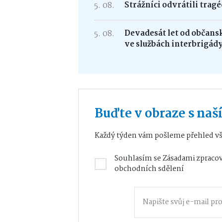
5. 08.
Strážníci odvrátili trag
5. 08.
Devadesát let od občans
ve službách interbrigád
Buďte v obraze s na
Každý týden vám pošleme přehled vš
Souhlasím se
Zásadami zpracov
obchodních sdělení