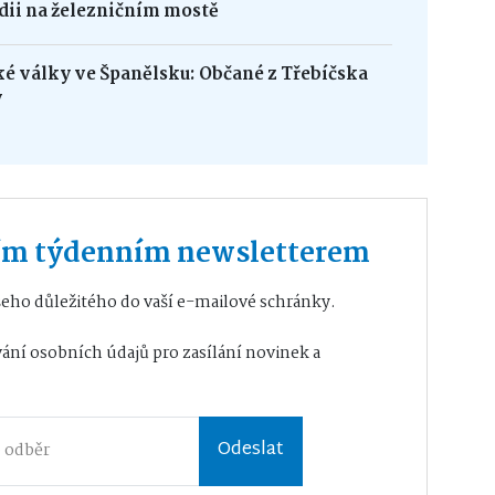
édii na železničním mostě
ké války ve Španělsku: Občané z Třebíčska
y
ším týdenním newsletterem
eho důležitého do vaší e-mailové schránky.
ání osobních údajů
pro zasílání novinek a
Odeslat