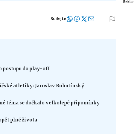
Rekla
Sdílejte
 postupu do play-off
bíčské atletiky: Jaroslav Bohutínský
né téma se dočkalo velkolepé připomínky
opět plné života