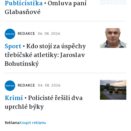
Publicistika
•
Omluva paní
Glabasňové
REDAKCE
06. 08. 2026
Sport
•
Kdo stojí za úspěchy
třebíčské atletiky: Jaroslav
Bohutínský
REDAKCE
04. 08. 2026
Krimi
•
Policisté řešili dva
uprchlé býky
Reklama
Koupit reklamu