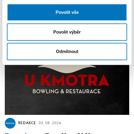
analýzy. Partneři tyto údaje mohou zkombinovat s
dalšími informacemi, které jste jim poskytli nebo které
PREMIUM
Povolit vše
získali v důsledku toho, že používáte jejich služby.
Povolit výběr
Odmítnout
REDAKCE
03. 08. 2026