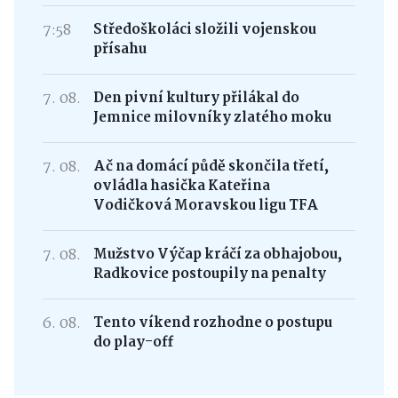
7:58
Středoškoláci složili vojenskou
přísahu
7. 08.
Den pivní kultury přilákal do
Jemnice milovníky zlatého moku
7. 08.
Ač na domácí půdě skončila třetí,
ovládla hasička Kateřina
Vodičková Moravskou ligu TFA
7. 08.
Mužstvo Výčap kráčí za obhajobou,
Radkovice postoupily na penalty
6. 08.
Tento víkend rozhodne o postupu
do play-off