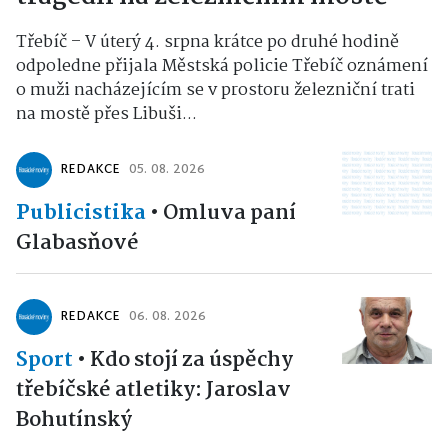
Třebíč – V úterý 4. srpna krátce po druhé hodině
odpoledne přijala Městská policie Třebíč oznámení
o muži nacházejícím se v prostoru železniční trati
na mostě přes Libuši...
REDAKCE
05. 08. 2026
Publicistika
•
Omluva paní
Glabasňové
REDAKCE
06. 08. 2026
Sport
•
Kdo stojí za úspěchy
třebíčské atletiky: Jaroslav
Bohutínský