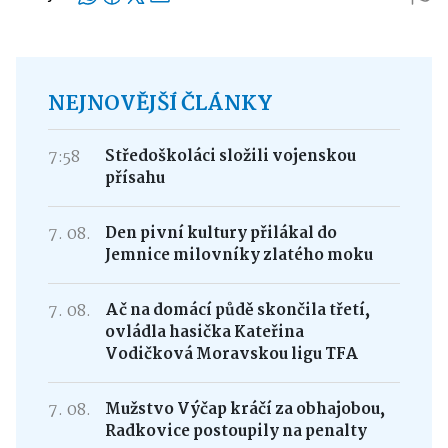
NEJNOVĚJŠÍ ČLÁNKY
7:58
Středoškoláci složili vojenskou
přísahu
7. 08.
Den pivní kultury přilákal do
Jemnice milovníky zlatého moku
7. 08.
Ač na domácí půdě skončila třetí,
ovládla hasička Kateřina
Vodičková Moravskou ligu TFA
7. 08.
Mužstvo Výčap kráčí za obhajobou,
Radkovice postoupily na penalty