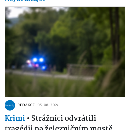
REDAKCE
05. 08. 2026
Krimi
•
Strážníci odvrátili
tragédii na železničním mostě