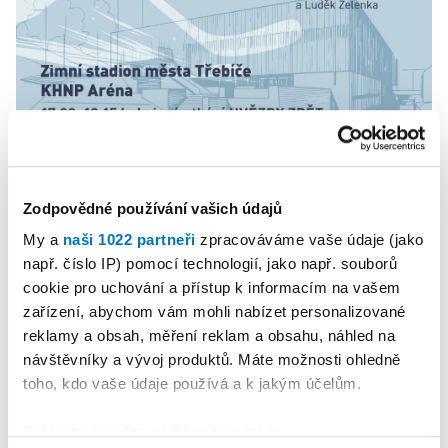
PETRA KLEMENTOVÁ
Zodpovědné používání vašich údajů
08. 08.
My a
naši 1022 partneři
zpracováváme vaše údaje (jako
např. číslo IP) pomocí technologií, jako např. souborů
cookie pro uchování a přístup k informacím na vašem
zařízení, abychom vám mohli nabízet personalizované
reklamy a obsah, měření reklam a obsahu, náhled na
návštěvníky a vývoj produktů. Máte možnosti ohledně
toho, kdo vaše údaje používá a k jakým účelům.
Pokud to povolíte, rádi bychom také: