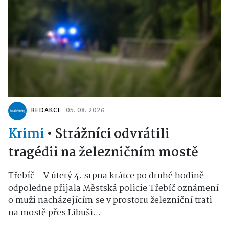
REDAKCE
05. 08. 2026
Krimi
•
Strážníci odvrátili
tragédii na železničním mostě
Třebíč – V úterý 4. srpna krátce po druhé hodině
odpoledne přijala Městská policie Třebíč oznámení
o muži nacházejícím se v prostoru železniční trati
na mostě přes Libuši...