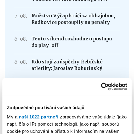
7. 08.
Mužstvo Výčap kráčí za obhajobou,
Radkovice postoupily na penalty
6. 08.
Tento víkend rozhodne o postupu
do play-off
6. 08.
Kdo stojí za úspěchy třebíčské
atletiky: Jaroslav Bohutínský
6. 08.
Dříve mlčením přecházené téma se
dočkalo velkolepé připomínky
Zodpovědné používání vašich údajů
My a
naši 1022 partneři
zpracováváme vaše údaje (jako
např. číslo IP) pomocí technologií, jako např. souborů
Buďte v obraze s naším
cookie pro uchování a přístup k informacím na vašem