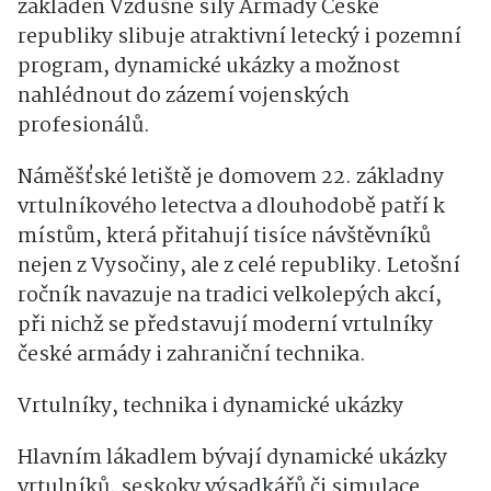
základen Vzdušné síly Armády České
republiky slibuje atraktivní letecký i pozemní
program, dynamické ukázky a možnost
nahlédnout do zázemí vojenských
profesionálů.
Náměšťské letiště je domovem 22. základny
vrtulníkového letectva a dlouhodobě patří k
místům, která přitahují tisíce návštěvníků
nejen z Vysočiny, ale z celé republiky. Letošní
ročník navazuje na tradici velkolepých akcí,
při nichž se představují moderní vrtulníky
české armády i zahraniční technika.
Vrtulníky, technika i dynamické ukázky
Hlavním lákadlem bývají dynamické ukázky
vrtulníků, seskoky výsadkářů či simulace