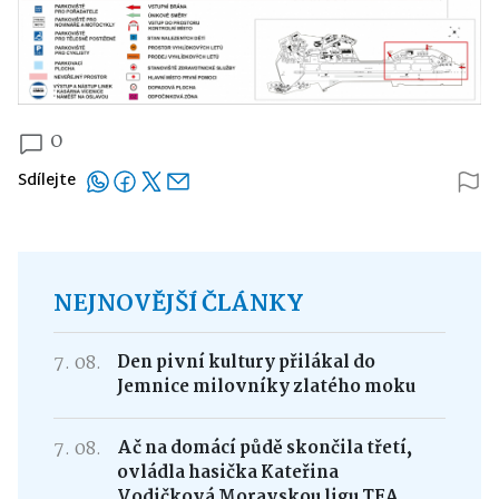
0
Sdílejte
NEJNOVĚJŠÍ ČLÁNKY
7. 08.
Den pivní kultury přilákal do
Jemnice milovníky zlatého moku
7. 08.
Ač na domácí půdě skončila třetí,
ovládla hasička Kateřina
Vodičková Moravskou ligu TFA