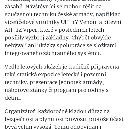
zásahů. Návštěvníci se mohou těšit na
současnou techniku české armády, například
víceúčelové vrtulníky UH-1Y Venom a bitevní
AH-1Z Viper, které v posledních letech
posílily výzbroj základny. Chybět obvykle
nebývají ani ukázky spolupráce se složkami
integrovaného záchranného systému.
Vedle letových ukázek je tradičně připravena
také statická expozice letecké i pozemní
techniky, prezentace jednotek armády,
náborové stánky či program pro rodiny s
dětmi.
Organizátoři každoročně kladou důraz na
bezpečnost a plynulost provozu, protože účast
bývá velmi vysoká. Tomu odpovídají i