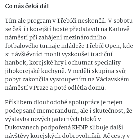
Co nás čeká dál
Tím ale program v Třebíči neskončil. V sobotu
se čeští i korejští hosté představili na Karlově
náměstí při zahájení mezinárodního
fotbalového turnaje mládeže Třebíč Open, kde
si návštěvníci mohli vyzkoušet tradiční
hanbok, korejské hry i ochutnat speciality
jihokorejské kuchyně. V neděli skupina svůj
pobyt zakončila vystoupením na Václavském
náměstí v Praze a poté odlétla domů.
Příslibem dlouhodobé spolupráce je nejen
podepsané memorandum, ale i skutečnost, že
výstavba nových jaderných bloků v
Dukovanech podpořená KHNP slibuje další
návštěvy korejských dobrovolníků. Ač cesty v