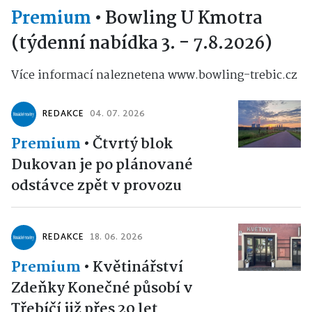
Premium
•
Bowling U Kmotra
(týdenní nabídka 3. - 7.8.2026)
Více informací naleznetena www.bowling-trebic.cz
REDAKCE
04. 07. 2026
Premium
•
Čtvrtý blok
Dukovan je po plánované
odstávce zpět v provozu
REDAKCE
18. 06. 2026
Premium
•
Květinářství
Zdeňky Konečné působí v
Třebíčí již přes 20 let