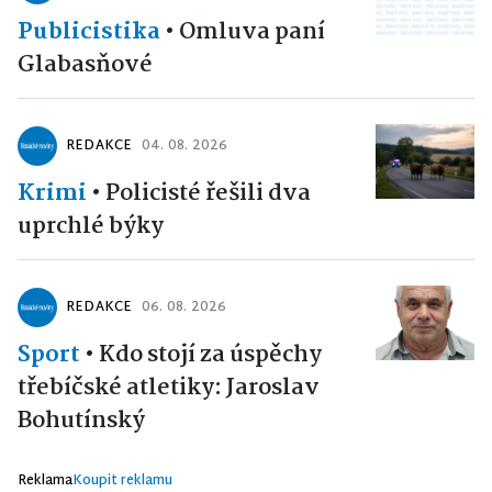
Publicistika
•
Omluva paní
Glabasňové
REDAKCE
04. 08. 2026
Krimi
•
Policisté řešili dva
uprchlé býky
REDAKCE
06. 08. 2026
Sport
•
Kdo stojí za úspěchy
třebíčské atletiky: Jaroslav
Bohutínský
Reklama
Koupit reklamu