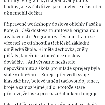
kultury. Program byl naplánovaný od 16.
hodiny, ale začal dříve, jako kdyby se účastníci
už nemohli dočkat.
Připravené workshopy doslova oblehly Pasáž a
Korejci i Češi doslova triumfovali originalitou
a zábavností. Programu za českou stranu se
více než se ctí zhostila třebíčská základní
umělecká škola. Hřměla dechovka, zněly
píšťaly, tanečníci a tanečnice doslova
dováděly… Ani výtvarno nezůstalo
nepovšimnuto a škola pro mladé sprejery byla
stále v obležení… Korejci předvedli svoje
klasické hry, bojové umění taekwondo, tance,
kroje a samozřejmě jídlo. Protože staré
přísloví, že láska prochází žaludkem funguje.
Jak se blížila pátá hodina, přesunuli se aktéři