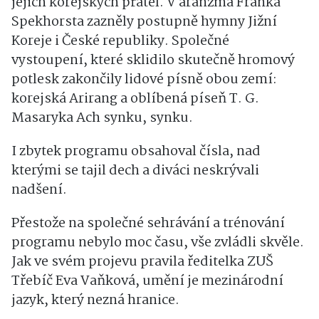
jejich korejských přátel. V aranžmá Franka
Spekhorsta zazněly postupně hymny Jižní
Koreje i České republiky. Společné
vystoupení, které sklidilo skutečně hromový
potlesk zakončily lidové písně obou zemí:
korejská Arirang a oblíbená píseň T. G.
Masaryka Ach synku, synku.
I zbytek programu obsahoval čísla, nad
kterými se tajil dech a diváci neskrývali
nadšení.
Přestože na společné sehrávání a trénování
programu nebylo moc času, vše zvládli skvěle.
Jak ve svém projevu pravila ředitelka ZUŠ
Třebíč Eva Vaňková, umění je mezinárodní
jazyk, který nezná hranice.