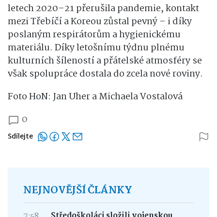
letech 2020–21 přerušila pandemie, kontakt
mezi Třebíčí a Koreou zůstal pevný – i díky
poslaným respirátorům a hygienickému
materiálu. Díky letošnímu týdnu plnému
kulturních šíleností a přátelské atmosféry se
však spolupráce dostala do zcela nové roviny.
Foto HoN: Jan Uher a Michaela Vostalová
0
Sdílejte
NEJNOVĚJŠÍ ČLÁNKY
7:58
Středoškoláci složili vojenskou