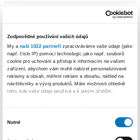
NEJČTENĚJŠÍ V KATEGORII
1
Zodpovědné používání vašich údajů
PETR HERBRYCH
30. 07. 2026
My a
naši 1022 partneři
zpracováváme vaše údaje (jako
Kultura
•
Polanka fest 2026:
např. číslo IP) pomocí technologií, jako např. souborů
cookie pro uchování a přístup k informacím na vašem
Festival žánrově vyhraněný,
zařízení, abychom vám mohli nabízet personalizované
atmosférou ale neměnný
reklamy a obsah, měření reklam a obsahu, náhled na
návštěvníky a vývoj produktů. Máte možnosti ohledně
2
toho, kdo vaše údaje používá a k jakým účelům.
JAN UHER
23. 07. 2026
Pokud to povolíte, rádi bychom také:
Kultura
•
Vyschlou řeku
Shromažďovali informace o vaší geografické
Výběr
i rosničku zachránil statečný
Nutné
poloze, které mohou být přesné na několik metrů
souhlasu
bobr
Identifikovali vaše zařízení pomocí aktivního
skenování pro konkrétní charakteristiky (otisk prstu)