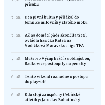
přísahu
7. 08.
Den pivní kultury přilákal do
Jemnice milovníky zlatého moku
7. 08.
Ač na domácí půdě skončila třetí,
ovládla hasička Kateřina
Vodičková Moravskou ligu TFA
7. 08.
Mužstvo Výčap kráčí za obhajobou,
Radkovice postoupily na penalty
6. 08.
Tento víkend rozhodne o postupu
do play-off
6. 08.
Kdo stojí za úspěchy třebíčské
atletiky: Jaroslav Bohutínský