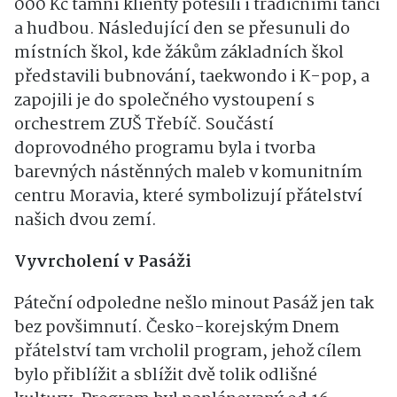
000 Kč tamní klienty potěšili i tradičními tanci
a hudbou. Následující den se přesunuli do
místních škol, kde žákům základních škol
představili bubnování, taekwondo i K-pop, a
zapojili je do společného vystoupení s
orchestrem ZUŠ Třebíč. Součástí
doprovodného programu byla i tvorba
barevných nástěnných maleb v komunitním
centru Moravia, které symbolizují přátelství
našich dvou zemí.
Vyvrcholení v Pasáži
Páteční odpoledne nešlo minout Pasáž jen tak
bez povšimnutí. Česko-korejským Dnem
přátelství tam vrcholil program, jehož cílem
bylo přiblížit a sblížit dvě tolik odlišné