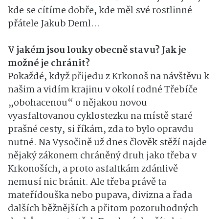
kde se cítíme dobře, kde měl své rostlinné
přátele Jakub Deml…
V jakém jsou louky obecně stavu? Jak je
možné je chránit?
Pokaždé, když přijedu z Krkonoš na návštěvu k
našim a vidím krajinu v okolí rodné Třebíče
„obohacenou“ o nějakou novou
vyasfaltovanou cyklostezku na místě staré
prašné cesty, si říkám, zda to bylo opravdu
nutné. Na Vysočině už dnes člověk stěží najde
nějaký zákonem chráněný druh jako třeba v
Krkonoších, a proto asfaltkám zdánlivě
nemusí nic bránit. Ale třeba právě ta
mateřídouška nebo pupava, divizna a řada
dalších běžnějších a přitom pozoruhodných