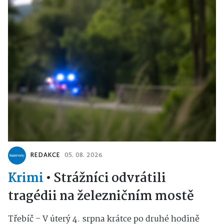
REDAKCE
05. 08. 2026
Krimi
•
Strážníci odvrátili
tragédii na železničním mostě
Třebíč – V úterý 4. srpna krátce po druhé hodině