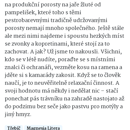
na produkční porosty na jaře žluté od
pampelišek, které toho s těmi
pestrobarevnými tradičně udržovanými
porosty nemají mnoho společného. Ještě stále
ale mezi nimi najdeme i spoustu hezkých míst
se zvonky a kopretinami, které stojí za to
zachovat. A jak? Už jsme to nakousli. Všichni,
kdo se v létě nudíte, poraďte se s místními
znalci či ochranáři, vezměte kosu na ramena a
jděte si s kamarády zakosit. Když se to člověk
naučí, je to neuvěřitelně relaxační činnost. A
svoji hodnotu má někdy i nedělat nic – stačí
ponechat pás trávníku na zahradě nastojato až
do podzimu bez seče jako pastvu pro motýly a
jiný hmyz.
Třebíč
Magnesia Litera