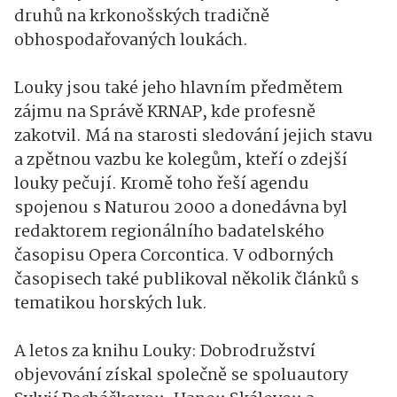
druhů na krkonošských tradičně
obhospodařovaných loukách.
Louky jsou také jeho hlavním předmětem
zájmu na Správě KRNAP, kde profesně
zakotvil. Má na starosti sledování jejich stavu
a zpětnou vazbu ke kolegům, kteří o zdejší
louky pečují. Kromě toho řeší agendu
spojenou s Naturou 2000 a donedávna byl
redaktorem regionálního badatelského
časopisu Opera Corcontica. V odborných
časopisech také publikoval několik článků s
tematikou horských luk.
A letos za knihu Louky: Dobrodružství
objevování získal společně se spoluautory