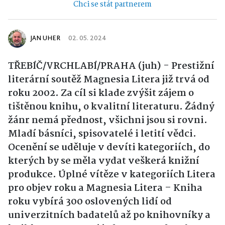
Chci se stát partnerem
JAN UHER
02. 05. 2024
TŘEBÍČ/VRCHLABÍ/PRAHA (juh) - Prestižní
literární soutěž Magnesia Litera již trvá od
roku 2002. Za cíl si klade zvýšit zájem o
tištěnou knihu, o kvalitní literaturu. Žádný
žánr nemá přednost, všichni jsou si rovni.
Mladí básníci, spisovatelé i letití vědci.
Ocenění se uděluje v devíti kategoriích, do
kterých by se měla vydat veškerá knižní
produkce. Úplné vítěze v kategoriích Litera
pro objev roku a Magnesia Litera – Kniha
roku vybírá 300 oslovených lidí od
univerzitních badatelů až po knihovníky a