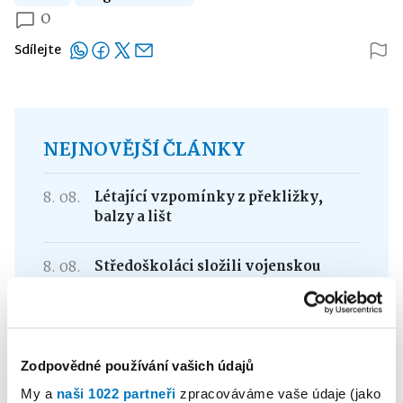
0
Sdílejte
NEJNOVĚJŠÍ ČLÁNKY
8. 08.
Létající vzpomínky z překližky,
balzy a lišt
8. 08.
Středoškoláci složili vojenskou
přísahu
7. 08.
Den pivní kultury přilákal do
Jemnice milovníky zlatého moku
Zodpovědné používání vašich údajů
My a
naši 1022 partneři
zpracováváme vaše údaje (jako