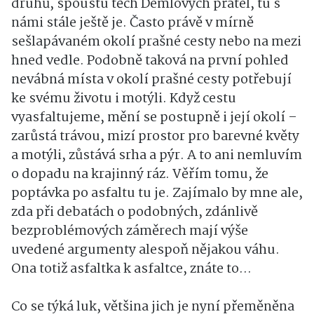
druhů, spoustu těch Demlových přátel, tu s
námi stále ještě je. Často právě v mírně
sešlapávaném okolí prašné cesty nebo na mezi
hned vedle. Podobně taková na první pohled
nevábná místa v okolí prašné cesty potřebují
ke svému životu i motýli. Když cestu
vyasfaltujeme, mění se postupně i její okolí –
zarůstá trávou, mizí prostor pro barevné květy
a motýli, zůstává srha a pýr. A to ani nemluvím
o dopadu na krajinný ráz. Věřím tomu, že
poptávka po asfaltu tu je. Zajímalo by mne ale,
zda při debatách o podobných, zdánlivě
bezproblémových záměrech mají výše
uvedené argumenty alespoň nějakou váhu.
Ona totiž asfaltka k asfaltce, znáte to…
Co se týká luk, většina jich je nyní přeměněna