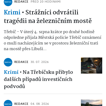
REDAKCE
PŘED 20 HODINAMI
Krimi
•
Strážníci odvrátili
tragédii na železničním mostě
Třebíč – V úterý 4. srpna krátce po druhé hodině
odpoledne přijala Městská policie Třebíč oznámení
o muži nacházejícím se v prostoru železniční trati
na mostě přes Libuši...
REDAKCE
30. 07. 2026
Krimi
•
Na Třebíčsku přibylo
dalších případů investičních
podvodů
REDAKCE
04. 08. 2026