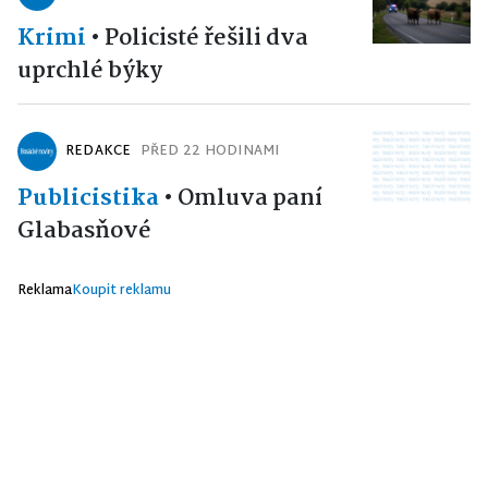
Krimi
•
Policisté řešili dva
uprchlé býky
REDAKCE
PŘED 22 HODINAMI
Publicistika
•
Omluva paní
Glabasňové
Reklama
Koupit reklamu