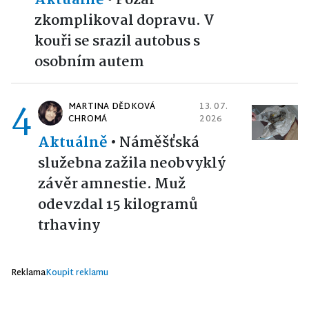
Aktuálně
•
Požár
zkomplikoval dopravu. V
kouři se srazil autobus s
osobním autem
4
MARTINA DĚDKOVÁ
13. 07.
CHROMÁ
2026
Aktuálně
•
Náměšťská
služebna zažila neobvyklý
závěr amnestie. Muž
odevzdal 15 kilogramů
trhaviny
Reklama
Koupit reklamu