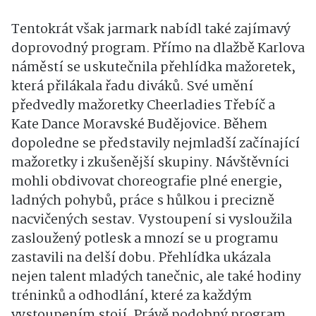
Tentokrát však jarmark nabídl také zajímavý
doprovodný program. Přímo na dlažbě Karlova
náměstí se uskutečnila přehlídka mažoretek,
která přilákala řadu diváků. Své umění
předvedly mažoretky Cheerladies Třebíč a
Kate Dance Moravské Budějovice. Během
dopoledne se představily nejmladší začínající
mažoretky i zkušenější skupiny. Návštěvníci
mohli obdivovat choreografie plné energie,
ladných pohybů, práce s hůlkou i precizně
nacvičených sestav. Vystoupení si vysloužila
zasloužený potlesk a mnozí se u programu
zastavili na delší dobu. Přehlídka ukázala
nejen talent mladých tanečnic, ale také hodiny
tréninků a odhodlání, které za každým
vystoupením stojí. Právě podobný program