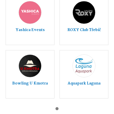
Yashica Events
ROXY Club Třebíč
Bowling U Kmotra
Aquapark Laguna