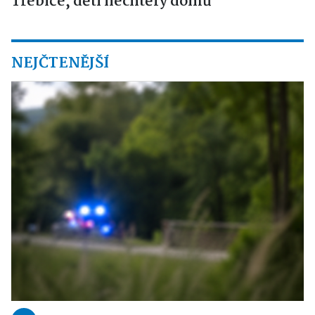
Třebíče, děti nechtěly domů
NEJČTENĚJŠÍ