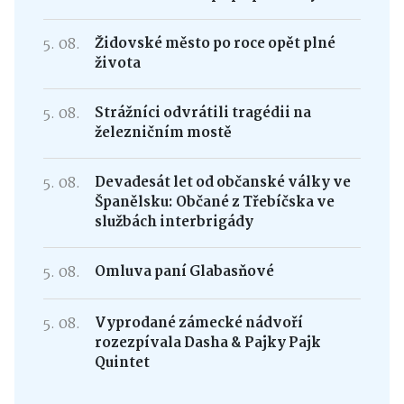
5. 08.
Židovské město po roce opět plné
života
5. 08.
Strážníci odvrátili tragédii na
železničním mostě
5. 08.
Devadesát let od občanské války ve
Španělsku: Občané z Třebíčska ve
službách interbrigády
5. 08.
Omluva paní Glabasňové
5. 08.
Vyprodané zámecké nádvoří
rozezpívala Dasha & Pajky Pajk
Quintet