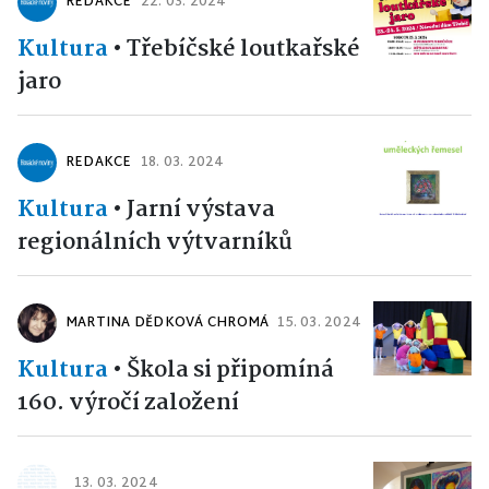
REDAKCE
22. 03. 2024
Kultura
•
Třebíčské loutkařské
jaro
REDAKCE
18. 03. 2024
Kultura
•
Jarní výstava
regionálních výtvarníků
MARTINA DĚDKOVÁ CHROMÁ
15. 03. 2024
Kultura
•
Škola si připomíná
160. výročí založení
13. 03. 2024