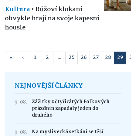
Kultura
•
Růžoví klokani
obvykle hrají na svoje kapesní
housle
«
‹
1
2
...
25
26
27
28
29
30
NEJNOVĚJŠÍ ČLÁNKY
9. 08.
Zážitky z čtyřicátých Folkových
prázdnin zapadaly jeden do
druhého
9. 08.
Na myslivecká setkání se těší