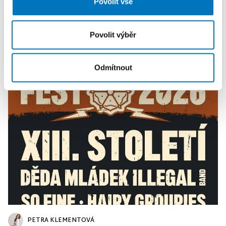
Povolit vše
získali v důsledku toho, že používáte jejich služby.
Povolit výběr
PETRA KLEMENTOVÁ
Odmítnout
11. 08.
PETRA KLEMENTOVÁ